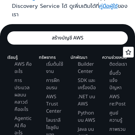
Discovery Service ได้ ดูเพิ่มเติมได้ที่
คู่มือผู้ใช้
ของ
เรา
สร้างบัญชี AWS
เรียนรู้
ทรัพยากร
นักพัฒนา
ความช่วยเหลือ
AWS คือ
เริ่มต้นใช้
Builder
ติดต่อเรา
อะไร
งาน
Center
ยื่นตั๋ว
การ
การฝึก
SDK และ
แจ้ง
ประมวล
อบรม
เครื่องมือ
ปัญหา
ผลบน
AWS
.NET บน
AWS
คลาวด์
Trust
AWS
re:Post
คืออะไร
Center
Python
ศูนย์
Agentic
ไลบราลี
บน AWS
ความรู้
AI คือ
โซลูชัน
Java บน
ภาพรวม
อะไร
ของ