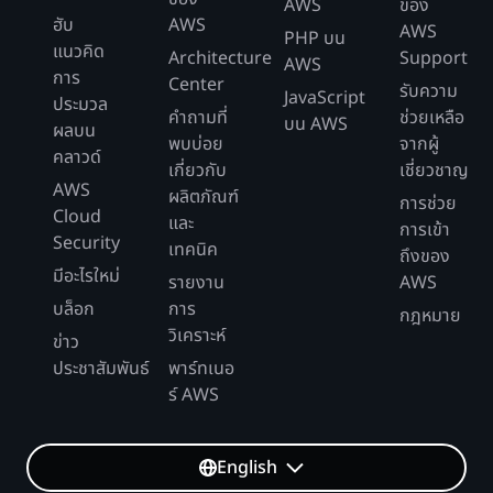
AWS
ของ
ฮับ
AWS
AWS
PHP บน
แนวคิด
Architecture
Support
AWS
การ
Center
รับความ
JavaScript
ประมวล
คำถามที่
ช่วยเหลือ
บน AWS
ผลบน
พบบ่อย
จากผู้
คลาวด์
เกี่ยวกับ
เชี่ยวชาญ
AWS
ผลิตภัณฑ์
การช่วย
Cloud
และ
การเข้า
Security
เทคนิค
ถึงของ
มีอะไรใหม่
รายงาน
AWS
บล็อก
การ
กฎหมาย
วิเคราะห์
ข่าว
ประชาสัมพันธ์
พาร์ทเนอ
ร์ AWS
English