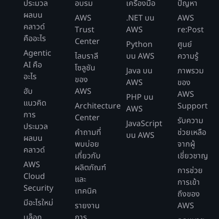
ประมวล
อบรม
เครื่องมือ
ปัญหา
ผลบน
AWS
.NET บน
AWS
คลาวด์
Trust
AWS
re:Post
คืออะไร
Center
Python
ศูนย์
Agentic
ไลบราลี
บน AWS
ความรู้
AI คือ
โซลูชัน
Java บน
ภาพรวม
อะไร
ของ
AWS
ของ
ฮับ
AWS
AWS
PHP บน
แนวคิด
Architecture
Support
AWS
การ
Center
รับความ
JavaScript
ประมวล
คำถามที่
ช่วยเหลือ
บน AWS
ผลบน
พบบ่อย
จากผู้
คลาวด์
เกี่ยวกับ
เชี่ยวชาญ
AWS
ผลิตภัณฑ์
การช่วย
Cloud
และ
การเข้า
Security
เทคนิค
ถึงของ
มีอะไรใหม่
รายงาน
AWS
บล็อก
การ