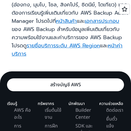
(ฮ่องกง, มุมไบ, โซล, สิงคโปร์, ซิดนีย์, โตเกียว) หาก
ต้องการเรียนรู้เพิ่มเติมเกี่ยวกับ AWS Backup Audit
Manager โปรดไปที่
หน้าสินค้า
และ
เอกสารประกอบ
ของ AWS Backup สำหรับข้อมูลเพิ่มเติมเกี่ยวกับ
ความพร้อมใช้งานและค่าบริการของ AWS Backup
โปรดดู
รายชื่อบริการระดับ AWS Region
และ
หน้าค่า
บริการ
สร้างบัญชี AWS
เรียนรู้
ทรัพยากร
นักพัฒนา
ความช่วยเหลือ
AWS คือ
เริ่มต้นใช้
Builder
ติดต่อเรา
อะไร
งาน
Center
ยื่นตั๋ว
การ
การฝึก
SDK และ
แจ้ง