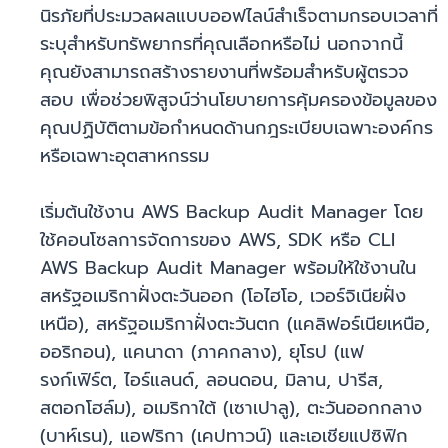
นิรภัยที่ประมวลผลแบบออฟไลน์สำเร็จตามกรอบเวลาที่
ระบุสำหรับทรัพยากรที่คุณเลือกหรือไม่ นอกจากนี้
คุณยังสามารถสร้างรายงานที่พร้อมสำหรับผู้ตรวจ
สอบ เพื่อช่วยพิสูจน์ว่านโยบายการคุ้มครองข้อมูลของ
คุณปฏิบัติตามข้อกำหนดด้านกฎระเบียบเฉพาะองค์กร
หรือเฉพาะอุตสาหกรรม
เริ่มต้นใช้งาน AWS Backup Audit Manager โดย
ใช้คอนโซลการจัดการของ AWS, SDK หรือ CLI
AWS Backup Audit Manager พร้อมให้ใช้งานใน
สหรัฐอเมริกาฝั่งตะวันออก (โอไฮโอ, เวอร์จิเนียฝั่ง
เหนือ), สหรัฐอเมริกาฝั่งตะวันตก (แคลิฟอร์เนียเหนือ,
ออริกอน), แคนาดา (ภาคกลาง), ยุโรป (แฟ
รงก์เฟิร์ต, ไอร์แลนด์, ลอนดอน, มิลาน, ปารีส,
สตอกโฮล์ม), อเมริกาใต้ (เซาเปาลู), ตะวันออกกลาง
(บาห์เรน), แอฟริกา (เคปทาวน์) และเอเชียแปซิฟิก