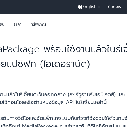
English
ติดต่อเรา
ูชัน
ราคา
ทรัพยากร
ackage พร้อมใช้งานแล้วในรีเจ
ชียแปซิฟิก (ไฮเดอราบัด)
านแล้วในรีเจี้ยนตะวันออกกลาง (สหรัฐอาหรับเอมิเรตส์) และเอเ
คอนโซลหรือตำแหน่งข้อมูล API ในรีเจี้ยนเหล่านี้
นทางวิดีโอและจัดแพ็กเกจแบบทันท่วงทีซึ่งช่วยให้ตัวแทนจ
่อถือได้ MediaPackage จะสร้างสตรีมวิดีโอที่จัดรูปแบบแล้ว