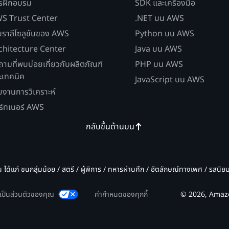
รฝึกอบรม
SDK และเครื่องมือ
S Trust Center
.NET บน AWS
บราลีโซลูชันของ AWS
Python บน AWS
chitecture Center
Java บน AWS
ถามที่พบบ่อยเกี่ยวกับผลิตภัณฑ์
PHP บน AWS
ะเทคนิค
JavaScript บน AWS
ยงานการวิเคราะห์
ร์ทเนอร์ AWS
กลับขึ้นด้านบน
น ได้แก่ ชนกลุ่มน้อย / สตรี / ผู้พิการ / ทหารผ่านศึก / อัตลักษณ์ทางเพศ / รสนิ
มเป็นส่วนตัวของคุณ
ค่ากำหนดของคุกกี้
© 2026, Amazon