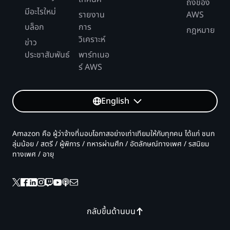
ถึงของ
มีอะไรใหม่
รายงาน
AWS
บล็อก
การ
กฎหมาย
วิเคราะห์
ข่าว
ประชาสัมพันธ์
พาร์ทเนอ
ร์ AWS
English
Amazon คือ ผู้ว่าจ้างที่มอบโอกาสอย่างเท่าเทียมให้กับทุกคน ได้แก่ ชนก
ลุ่มน้อย / สตรี / ผู้พิการ / ทหารผ่านศึก / อัตลักษณ์ทางเพศ / รสนิยม
ทางเพศ / อายุ
กลับขึ้นด้านบน