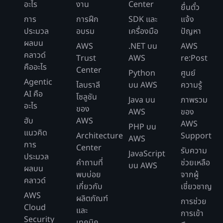
อะไร
งาน
Center
ยื่นตั๋ว
การ
การฝึก
SDK และ
แจ้ง
ประมวล
อบรม
เครื่องมือ
ปัญหา
ผลบน
AWS
.NET บน
AWS
คลาวด์
Trust
AWS
re:Post
คืออะไร
Center
Python
ศูนย์
Agentic
ไลบราลี
บน AWS
ความรู้
AI คือ
โซลูชัน
Java บน
ภาพรวม
อะไร
ของ
AWS
ของ
ฮับ
AWS
AWS
PHP บน
แนวคิด
Architecture
Support
AWS
การ
Center
รับความ
JavaScript
ประมวล
คำถามที่
ช่วยเหลือ
บน AWS
ผลบน
พบบ่อย
จากผู้
คลาวด์
เกี่ยวกับ
เชี่ยวชาญ
AWS
ผลิตภัณฑ์
การช่วย
Cloud
และ
การเข้า
Security
เทคนิค