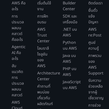
AWS คือ
เริ่มต้นใช้
Builder
ติดต่อเรา
อะไร
งาน
Center
ยื่นตั๋ว
การ
การฝึก
SDK และ
แจ้ง
ประมวล
อบรม
เครื่องมือ
ปัญหา
ผลบน
AWS
.NET บน
AWS
คลาวด์
Trust
AWS
re:Post
คืออะไร
Center
Python
ศูนย์
Agentic
ไลบราลี
บน AWS
ความรู้
AI คือ
โซลูชัน
Java บน
ภาพรวม
อะไร
ของ
AWS
ของ
ฮับ
AWS
AWS
PHP บน
แนวคิด
Architecture
Support
AWS
การ
Center
รับความ
JavaScript
ประมวล
คำถามที่
ช่วยเหลือ
บน AWS
ผลบน
พบบ่อย
จากผู้
คลาวด์
เกี่ยวกับ
เชี่ยวชาญ
AWS
ผลิตภัณฑ์
การช่วย
Cloud