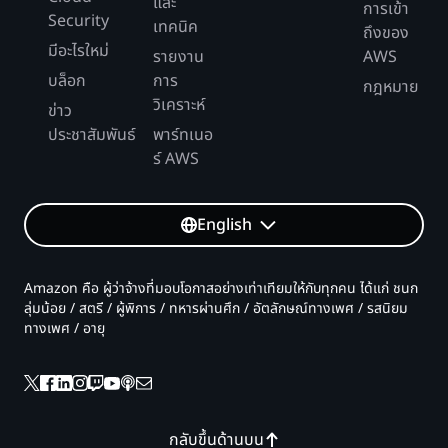
และ
การเข้า
Security
เทคนิค
ถึงของ
มีอะไรใหม่
รายงาน
AWS
บล็อก
การ
กฎหมาย
วิเคราะห์
ข่าว
ประชาสัมพันธ์
พาร์ทเนอ
ร์ AWS
English
Amazon คือ ผู้ว่าจ้างที่มอบโอกาสอย่างเท่าเทียมให้กับทุกคน ได้แก่ ชนก
ลุ่มน้อย / สตรี / ผู้พิการ / ทหารผ่านศึก / อัตลักษณ์ทางเพศ / รสนิยม
ทางเพศ / อายุ
กลับขึ้นด้านบน