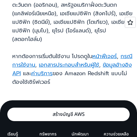
ตะวันตก (ออริกอน), สหรัฐอเมริกาฝั่งตะวันตก
(แคลิฟอร์เนียเหนือ), เอเชียแปซิฟิก (สิงคโปร์), เอเชีย
แปซิฟิก (ซิดนีย์), เอเชียแปซิฟิก (โตเกียว), เอเชีย
แปซิฟิก (มุมไบ), ยุโรป (ไอร์แลนด์), ยุโรป
(สตอกโฮล์ม)
หากต้องการเริ่มต้นใช้งาน โปรดดูใน
หน้าฟีเจอร์
,
กรณี
การใช้งาน
,
เอกสารประกอบสำหรับผู้ใช้
,
ข้อมูลอ้างอิง
API
และ
ค่าบริการ
ของ Amazon Redshift แบบไม่
ต้องใช้เซิร์ฟเวอร์
สร้างบัญชี AWS
เรียนรู้
ทรัพยากร
นักพัฒนา
ความช่วยเหลือ