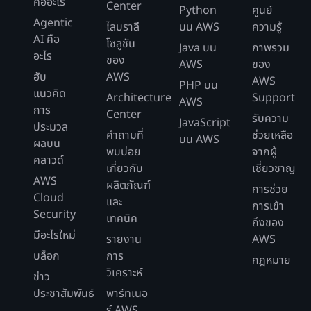
คืออะไร
Center
Python
ศูนย์
Agentic
ไลบราลี
บน AWS
ความรู้
AI คือ
โซลูชัน
Java บน
ภาพรวม
อะไร
ของ
AWS
ของ
ฮับ
AWS
AWS
PHP บน
แนวคิด
Architecture
Support
AWS
การ
Center
รับความ
JavaScript
ประมวล
คำถามที่
ช่วยเหลือ
บน AWS
ผลบน
พบบ่อย
จากผู้
คลาวด์
เกี่ยวกับ
เชี่ยวชาญ
AWS
ผลิตภัณฑ์
การช่วย
Cloud
และ
การเข้า
Security
เทคนิค
ถึงของ
มีอะไรใหม่
รายงาน
AWS
บล็อก
การ
กฎหมาย
วิเคราะห์
ข่าว
ประชาสัมพันธ์
พาร์ทเนอ
ร์ AWS