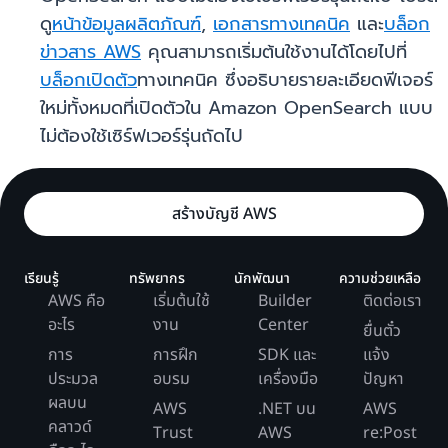
ดู
หน้าข้อมูลผลิตภัณฑ์
,
เอกสารทางเทคนิค
และ
บล็อก
ข่าวสาร AWS
คุณสามารถเริ่มต้นใช้งานได้โดยไปที่
บล็อกเปิดตัว
ทางเทคนิค ซึ่งอธิบายรายละเอียดฟีเจอร์
ใหม่ทั้งหมดที่เปิดตัวใน Amazon OpenSearch แบบ
ไม่ต้องใช้เซิร์ฟเวอร์รุ่นถัดไป
สร้างบัญชี AWS
เรียนรู้
ทรัพยากร
นักพัฒนา
ความช่วยเหลือ
AWS คือ
เริ่มต้นใช้
Builder
ติดต่อเรา
อะไร
งาน
Center
ยื่นตั๋ว
การ
การฝึก
SDK และ
แจ้ง
ประมวล
อบรม
เครื่องมือ
ปัญหา
ผลบน
AWS
.NET บน
AWS
คลาวด์
Trust
AWS
re:Post