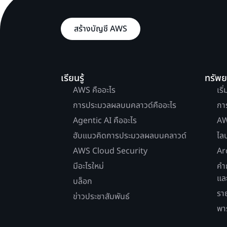
สร้างบัญชี AWS
เรียนรู้
ทรัพ
AWS คืออะไร
เริ
การประมวลผลบนคลาวด์คืออะไร
กา
Agentic AI คืออะไร
AW
ฮับแนวคิดการประมวลผลบนคลาวด์
ไล
AWS Cloud Security
Ar
มีอะไรใหม่
คำ
แล
บล็อก
รา
ข่าวประชาสัมพันธ์
พา