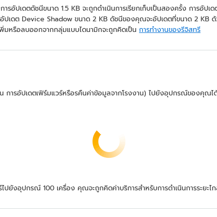
น การอัปเดตดัชนีขนาด 1.5 KB จะถูกดำเนินการเรียกเก็บเป็นสองครั้ง การอัปเดต
ัปเดต Device Shadow ขนาด 2 KB ดัชนีของคุณจะอัปเดตที่ขนาด 2 KB ด้วยเ
ี่เพิ่มหรือลบออกจากกลุ่มแบบไดนามิกจะถูกคิดเป็น
การทำงานของรีจิสทรี
 การอัปเดตเฟิร์มแวร์หรือรคืนค่าข้อมูลจากโรงงาน) ไปยังอุปกรณ์ของคุณไ
ไปยังอุปกรณ์ 100 เครื่อง คุณจะถูกคิดค่าบริการสำหรับการดำเนินการระยะไก