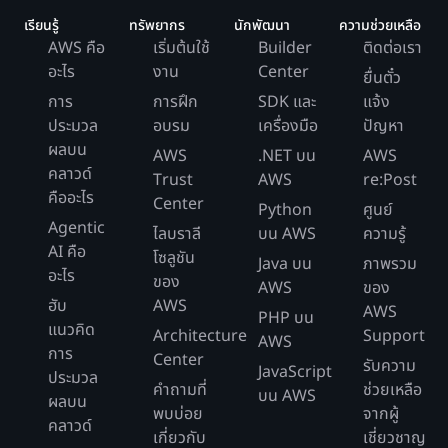
เรียนรู้
ทรัพยากร
นักพัฒนา
ความช่วยเหลือ
AWS คือ
เริ่มต้นใช้
Builder
ติดต่อเรา
อะไร
งาน
Center
ยื่นตั๋ว
การ
การฝึก
SDK และ
แจ้ง
ประมวล
อบรม
เครื่องมือ
ปัญหา
ผลบน
AWS
.NET บน
AWS
คลาวด์
Trust
AWS
re:Post
คืออะไร
Center
Python
ศูนย์
Agentic
ไลบราลี
บน AWS
ความรู้
AI คือ
โซลูชัน
Java บน
ภาพรวม
อะไร
ของ
AWS
ของ
ฮับ
AWS
AWS
PHP บน
แนวคิด
Architecture
Support
AWS
การ
Center
รับความ
JavaScript
ประมวล
คำถามที่
ช่วยเหลือ
บน AWS
ผลบน
พบบ่อย
จากผู้
คลาวด์
เกี่ยวกับ
เชี่ยวชาญ