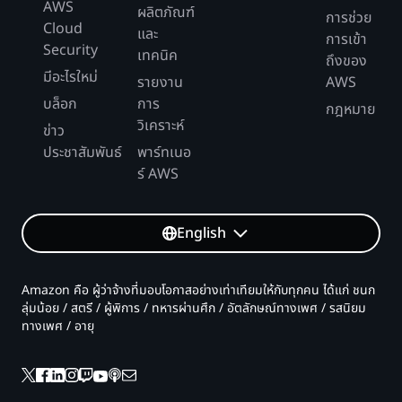
AWS
ผลิตภัณฑ์
การช่วย
Cloud
และ
การเข้า
Security
เทคนิค
ถึงของ
มีอะไรใหม่
รายงาน
AWS
บล็อก
การ
กฎหมาย
วิเคราะห์
ข่าว
ประชาสัมพันธ์
พาร์ทเนอ
ร์ AWS
English
Amazon คือ ผู้ว่าจ้างที่มอบโอกาสอย่างเท่าเทียมให้กับทุกคน ได้แก่ ชนก
ลุ่มน้อย / สตรี / ผู้พิการ / ทหารผ่านศึก / อัตลักษณ์ทางเพศ / รสนิยม
ทางเพศ / อายุ