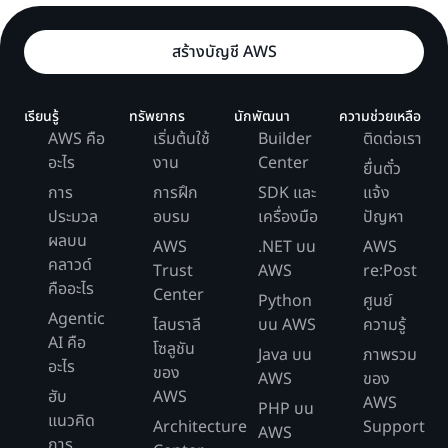
สร้างบัญชี AWS
เรียนรู้
ทรัพยากร
นักพัฒนา
ความช่วยเหลือ
AWS คือ
เริ่มต้นใช้
Builder
ติดต่อเรา
อะไร
งาน
Center
ยื่นตั๋ว
การ
การฝึก
SDK และ
แจ้ง
ประมวล
อบรม
เครื่องมือ
ปัญหา
ผลบน
AWS
.NET บน
AWS
คลาวด์
Trust
AWS
re:Post
คืออะไร
Center
Python
ศูนย์
Agentic
ไลบราลี
บน AWS
ความรู้
AI คือ
โซลูชัน
Java บน
ภาพรวม
อะไร
ของ
AWS
ของ
ฮับ
AWS
AWS
PHP บน
แนวคิด
Architecture
Support
AWS
การ