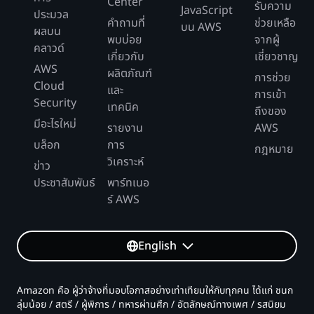
Center
รับความ
JavaScript
ประมวล
คำถามที่
ช่วยเหลือ
บน AWS
ผลบน
พบบ่อย
จากผู้
คลาวด์
เกี่ยวกับ
เชี่ยวชาญ
AWS
ผลิตภัณฑ์
การช่วย
Cloud
และ
การเข้า
Security
เทคนิค
ถึงของ
มีอะไรใหม่
รายงาน
AWS
บล็อก
การ
กฎหมาย
วิเคราะห์
ข่าว
ประชาสัมพันธ์
พาร์ทเนอ
ร์ AWS
English
Amazon คือ ผู้ว่าจ้างที่มอบโอกาสอย่างเท่าเทียมให้กับทุกคน ได้แก่ ชนก
ลุ่มน้อย / สตรี / ผู้พิการ / ทหารผ่านศึก / อัตลักษณ์ทางเพศ / รสนิยม