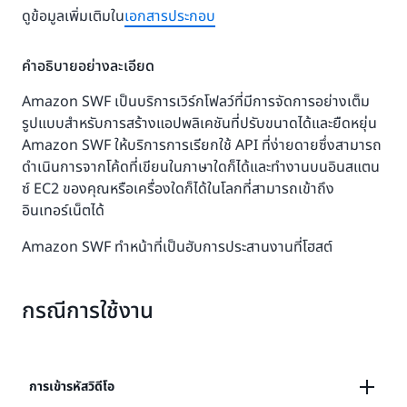
ดูข้อมูลเพิ่มเติมใน
เอกสารประกอบ
คำอธิบายอย่างละเอียด
Amazon SWF เป็นบริการเวิร์กโฟลว์ที่มีการจัดการอย่างเต็ม
รูปแบบสำหรับการสร้างแอปพลิเคชันที่ปรับขนาดได้และยืดหยุ่น
Amazon SWF ให้บริการการเรียกใช้ API ที่ง่ายดายซึ่งสามารถ
ดำเนินการจากโค้ดที่เขียนในภาษาใดก็ได้และทำงานบนอินสแตน
ซ์ EC2 ของคุณหรือเครื่องใดก็ได้ในโลกที่สามารถเข้าถึง
อินเทอร์เน็ตได้
Amazon SWF ทำหน้าที่เป็นฮับการประสานงานที่โฮสต์
แอปพลิเคชันของคุณโต้ตอบด้วย คุณสร้างเวิร์กโฟลว์ที่ต้องการ
ด้วย Task ที่เกี่ยวข้องและตรรกะตามเงื่อนไขที่คุณต้องการนำไป
กรณีการใช้งาน
ใช้และจัดเก็บไว้ด้วย Amazon SWF แต่ละครั้งที่ดำเนินการ
เวิร์กโฟลว์ จะถือเป็นการดำเนินการเวิร์กโฟลว์หนึ่งครั้ง คุณตั้ง
โปรแกรมส่วนประกอบของแอปพลิเคชันของคุณเพื่อขอให้ทำ
Task ในการดำเนินการเวิร์กโฟลว์ของคุณ และ Amazon SWF
การเข้ารหัสวิดีโอ
จะประสานงาน Task ให้เสร็จสมบูรณ์ตามลำดับที่คุณระบุไว้บน