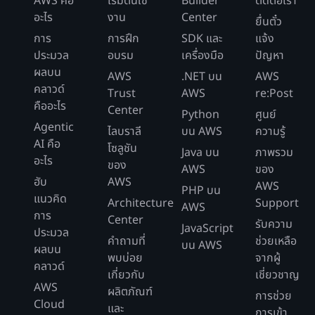
AWS คือ
เริ่มต้นใช้
Builder
ติดต่อเรา
อะไร
งาน
Center
ยื่นตั๋ว
การ
การฝึก
SDK และ
แจ้ง
ประมวล
อบรม
เครื่องมือ
ปัญหา
ผลบน
AWS
.NET บน
AWS
คลาวด์
Trust
AWS
re:Post
คืออะไร
Center
Python
ศูนย์
Agentic
ไลบราลี
บน AWS
ความรู้
AI คือ
โซลูชัน
Java บน
ภาพรวม
อะไร
ของ
AWS
ของ
ฮับ
AWS
AWS
PHP บน
แนวคิด
Architecture
Support
AWS
การ
Center
รับความ
JavaScript
ประมวล
คำถามที่
ช่วยเหลือ
บน AWS
ผลบน
พบบ่อย
จากผู้
คลาวด์
เกี่ยวกับ
เชี่ยวชาญ
AWS
ผลิตภัณฑ์
การช่วย
Cloud
และ
การเข้า