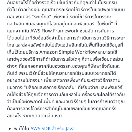
เป็นรูปแบบเดิม จากนั้น ผลที่ได้ก็จะได้รับการประเมินและผู้
ถูกขัดจังหวะการทำงานเนื่องจากหน่วยปฏิบัติงานในศูนย์
กันอย่างไรได้อย่างรวดเร็ว เช่นเดียวกับที่คุณทำในโปรแกรม
โฮสต์แอปพลิเคชันของคุณ (ใน
PollForActivityTask:
ปฏิบัติงานของ Amazon Mechanical Turk ก็จะได้รับ
ข้อมูลยังคงรันอย่างต่อเนื่อง หลังจากที่ทดสอบสำเร็จ
ทั่วไป ตัวอย่างเช่น คุณสามารถเรียกใช้วิธีการในแอปพลิเคชันบน
ระบบคลาวด์หรือในองค์กร) ขอและดำเนินการ Tasks ต่างๆ
เงินสำหรับผลลัพธ์ที่ยอมรับได้ ผลที่ล้มเหลวจะถูกคัดออก
หน่วยปฏิบัติงานในศูนย์ข้อมูลก็จะค่อยๆ หยุดทำงาน และ
คอมพิวเตอร์ "ระยะไกล" เพียงแค่เรียกใช้วิธีการในตรรกะ
ในเวิร์กโฟลว์ในลูปอย่างต่อเนื่อง
และประมวลผลซ้ำ ในขณะที่ผลลัพธ์ของ HIT ที่ยอมรับได้จะ
หน่วยปฏิบัติงานในระบบคลาวด์จะปรับเพิ่มขนาดเพื่อย้าย
แอปพลิเคชันของคุณที่โฮสต์อยู่บนคอมพิวเตอร์ "ในพื้นที่" ที่
นำมาใช้เพื่ออัปเดตแค็ตตาล็อก ในขณะที่ประมวลผลเป็นก
ทั้งหมดไปยังแอปพลิเคชันการจัดการโฟลว์กระบวนการบน
โฮสต์แอปพลิเคชัน
แยกจากกัน AWS Flow Framework ช่วยจัดการกับการ
RespondActivityTaskCompleted:
ลุ่ม ระบบจำเป็นต้องติดตามคุณภาพผู้ปฏิบัติงานของ
ระบบคลาวด์ ขั้นตอนของโฟลว์กระบวนการบนระบบคลาวด์
จะบอกกับ Amazon SWF ว่าทำ Task เสร็จแล้ว จากนั้น
โต้ตอบไปมาที่ซับซ้อนซึ่งจำเป็นต่อการดำเนินการตามวิธีการระยะ
Amazon Mechanical Turk และปรับการชำระเงินให้
นี้สามารถดำเนินการซ้ำให้กับหน่วยปฏิบัติงานอื่นๆ ทั้งหมด
Amazon SWF จะดำเนินการเวิร์กโฟลว์ต่อไปโดยทำให้ Task
ไกล และส่งผลลัพธ์กลับไปยังแอปพลิเคชันในพื้นที่โดยใช้ข้อมูลที่
สอดคล้อง HIT ที่ล้มเหลวจะมีการจัดชุดใหม่อีกครั้งและส่ง
ในศูนย์ข้อมูลได้ เพื่อให้แอปพลิเคชันย้ายไปยังระบบคลาวด์
ถัดไปพร้อมใช้งานในโฮสต์แอปพลิเคชัน
เก็บไว้โดยบริการ Amazon Simple Workflow สามารถใช้
มาผ่านขั้นตอนนั้นอีกครั้ง
โดยสมบูรณ์ หากเป็นเพราะเหตุผลทางธุรกิจบางประการ
เอาต์พุตของวิธีการที่ดำเนินการแล้วใดๆ ก็ตามเพื่อเชื่อมต่อส่วน
หยุดการขับเคลื่อนการ
TerminateWorkflowExecution:
บางขั้นตอนการประมวลผลจะต้องดำเนินการอย่างต่อเนื่อง
ต่างๆ ที่แยกออกจากกันของตรรกะของคุณที่พึ่งพาซึ่งกันและ
ดำเนินการเวิร์กโฟลว์ที่เฉพาะเจาะจงให้ไปขั้นตอนข้างหน้า
ในศูนย์ข้อมูลส่วนบุคคล หน่วยปฏิบัติงานเหล่านั้นก็ยังคง
กันได้ เฟรมเวิร์กนี้ช่วยให้คุณสามารถใช้รูปแบบไวยากรณ์ได้
Amazon SWF จะไม่มอบหมาย Task ใด ๆ ในการดำเนิน
สามารถรันได้ต่อไปในศูนย์ข้อมูลส่วนบุคคลและยังคงมีส่วน
อย่างตรงไปตรงมา เพื่อแสดงการพึ่งพากันระหว่างวิธีการตาม
การเวิร์กโฟลว์เฉพาะนี้ให้กับโฮสต์แอปพลิเคชัน
ร่วมในแอปพลิเคชันอยู่
แนวทาง "บล็อกและรอการเรียกกลับ" ที่เรียบง่าย และเฟรมเวิร์
กนี้ยังช่วยให้คุณจัดการความล้มเหลวในเครื่องระยะไกลได้ราวกับ
วัตถุประสงค์การใช้งานและข้อจำกัด
ว่าเป็นข้อผิดพลาดในพื้นที่ และมอบวิธีง่ายๆ ในการกำหนดว่าคุณ
ต้องการลองใช้วิธีการสำคัญในแอปพลิเคชันของคุณอีกครั้ง
การใช้บริการนี้ของคุณเป็นไปตาม
ข้อตกลงของลูกค้า Amazon
อย่างไร หากเกิดความล้มเหลว
Web Services
พบได้ใน
AWS SDK สำหรับ Java