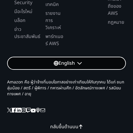
Security
เทคนิค
ถึงของ
มีอะไรใหม่
รายงาน
AWS
บล็อก
การ
กฎหมาย
วิเคราะห์
ข่าว
ประชาสัมพันธ์
พาร์ทเนอ
ร์ AWS
English
Amazon คือ ผู้ว่าจ้างที่มอบโอกาสอย่างเท่าเทียมให้กับทุกคน ได้แก่ ชนก
ลุ่มน้อย / สตรี / ผู้พิการ / ทหารผ่านศึก / อัตลักษณ์ทางเพศ / รสนิยม
ทางเพศ / อายุ
กลับขึ้นด้านบน