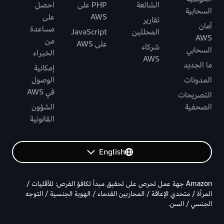
الشائعة
PHP على
احصل
السحابية
AWS
على
تقارير
أمان
مساعدة
المحللين
JavaScript
AWS
من
على AWS
شركاء
السحابي
الخبراء
AWS
ما الجديد
إمكانية
المدونات
الوصول
في AWS
التصريحات
الصحفية
الشؤون
القانونية
English
Amazon جهة عمل تحرص على تحقيق مبدأ تكافؤ الفرص: للأقليات /
المرأة / متحدي الإعاقة / المحاربين القدماء / الهوية الجنسية / التوجه
الجنسي / السن.