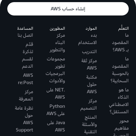
إنشاء حساب AWS
التعلُّم
الموارد
المطورين
المساعدة
ما
بدء
مركز
اتصل بنا
المقصود
الاستخدام
البناء
قدّم
بـ AWS؟
والتطوير
التدريب
تذكرة
ما
مجموعات
لقسم
مركز ثقة
المقصود
تطوير
الدعم
AWS
بالحوسبة
البرمجيات
AWS
مكتبة
السحابية؟
والأدوات
re:Post
حلول
ما هو
.NET على
AWS
مركز
الذكاء
AWS
المعرفة
مركز
الاصطناعي
Python
التصميم
نظرة عامة
المستقل؟
على AWS
حول
المنتج
محور
Java على
AWS
والأسئلة
مفاهيم
Support
AWS
التقنية
الحوسبة