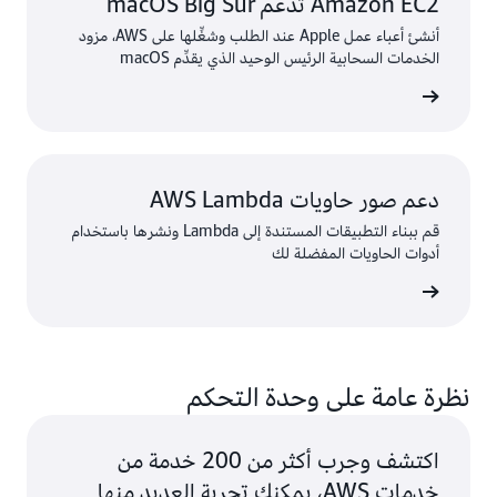
Amazon EC2 تدعم macOS Big Sur
أنشئ أعباء عمل Apple عند الطلب وشغِّلها على AWS، مزود
الخدمات السحابية الرئيس الوحيد الذي يقدِّم macOS
ى المزيد
دعم صور حاويات AWS Lambda
قم ببناء التطبيقات المستندة إلى Lambda ونشرها باستخدام
أدوات الحاويات المفضلة لك
ى المزيد
نظرة عامة على وحدة التحكم
اكتشف وجرب أكثر من 200 خدمة من
خدمات AWS، يمكنك تجربة العديد منها