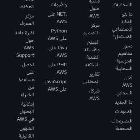
مكتبة
السحابية؟
والأدوات
re:Post
حلول
ما هو
.NET على
AWS
مركز
الذكاء
AWS
المعرفة
مركز
الاصطناعي
Python
التصميم
نظرة عامة
المستقل؟
على AWS
حول
المنتج
محور
Java على
AWS
والأسئلة
مفاهيم
Support
AWS
التقنية
الحوسبة
الشائعة
PHP على
احصل
السحابية
AWS
على
تقارير
أمان
مساعدة
المحللين
JavaScript
AWS
من
على AWS
شركاء
السحابي
الخبراء
AWS
ما الجديد
إمكانية
المدونات
الوصول
في AWS
التصريحات
الصحفية
الشؤون
القانونية