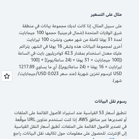
مثال على التسعير
على سبيل المثال، إذا كانت لديك مجموعة بيانات في منطقة
شرق الولايات المتحدة (شمال فرجينيا) حجمها 100 جيجابايت
لمدة 31 يومًا كاملة من شهر معين، ونشرت 100 تيرابايت
أخرى لمجموعة البيانات هذه وتبقى 16 يومًا في الشهر، يتراكم
عليك معدل استخدام بمقدار 42.3 كوادريليون بايت في الساعة
([100 جيجابايت × 31 يومًا × (24 ساعة/يوم)] + [100
تيرابايت × 16 يومًا × (24 ساعة/يوم)]، أي ما يساوي 1217.89
USD كرسوم تخزين شهرية (عند سعر 0.023 USD/جيجابايت/
شهر).
رسوم نقل البيانات
تنطبق أسعار S3 القياسية عند استيراد الأصول القائمة على الملفات
أو تصديرها عبر مناطق AWS. إذا كنت تستخدم عناوين URL موقَّعة
في تصدير الأصول القائمة على الملفات، تُطبق أسعار النقل القياسية
إلى الإنترنت. للحصول على معلومات حول تكاليف نقل البيانات، راجع