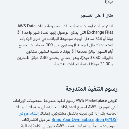
دولارًا.
مثال 1 على التسعير
لنفترض أنك أرسلت منحة بيانات لمجموعة بيانات AWS Data
Exchange Files التي يمكن الوصول إليها لمدة شهر واحد (31
يومًا أو 744 ساعة). توجد مجموعة البيانات في شرق الولايات
المتحدة (شمال فيرجينيا) وتحتوي على 100 جيجابايت لجميع
أيام الشهر البالغ عددها 31 يومًا. بالنسبة للشهر، ستكون
فاتورتك 33.30 دولارًا، وهو إجمالي يتضمن 2.30 دولارًا للتخزين
و 31.00 دولارًا لمنحة البيانات النشطة.
رسوم التنفيذ المتدرجة
تفرض AWS Marketplace رسوم تنفيذ متدرجة لتحصيلات الإيرادات
التي تقوم بها AWS لجميع الاشتراكات الجديدة في منتجات البيانات
الخاصة بك. إذا كان لديك بالفعل مشتركين، يُمكنك
إنشاء عروض
Bring Your Own Subscription (BYOS)
لترحيل الاشتراكات
الموجودة مسبقًا وتنفيذها لعملاء AWS بدون أي تكلفة إضافية.