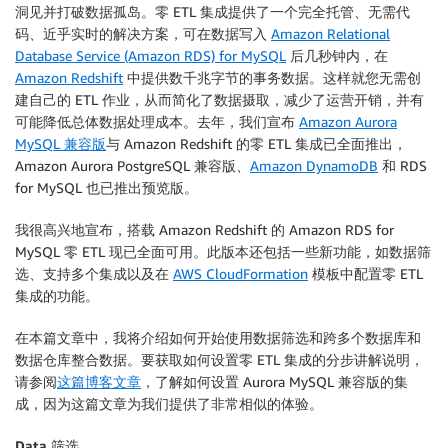
洞见并打破数据孤岛。零 ETL 集成提供了一个完全托管、无需代
码、近乎实时的解决方案，可在数据写入
Amazon Relational
Database Service (Amazon RDS) for MySQL
后几秒钟内，在
Amazon Redshift
中提供数千兆字节的事务数据。这样就您无需创
建自己的 ETL 作业，从而简化了数据摄取，减少了运营开销，并有
可能降低总体数据处理成本。去年，我们宣布
Amazon Aurora
MySQL 兼容版
与 Amazon Redshift 的零 ETL 集成已全面推出，
Amazon Aurora PostgreSQL 兼容版、
Amazon DynamoDB
和 RDS
for MySQL 也已推出预览版。
我很高兴地宣布，搭载 Amazon Redshift 的 Amazon RDS for
MySQL 零 ETL 现已全面可用。此版本还包括一些新功能，如数据筛
选、支持多个集成以及在
AWS CloudFormation
模板中配置零 ETL
集成的功能。
在本篇文章中，我将介绍如何开始使用数据筛选和跨多个数据库和
数据仓库整合数据。要获取如何设置零 ETL 集成的分步讲解说明，
请参阅
这篇博客文章
，了解如何设置 Aurora MySQL 兼容版的集
成，因为这篇文章为我们提供了非常相似的体验。
Data 筛选