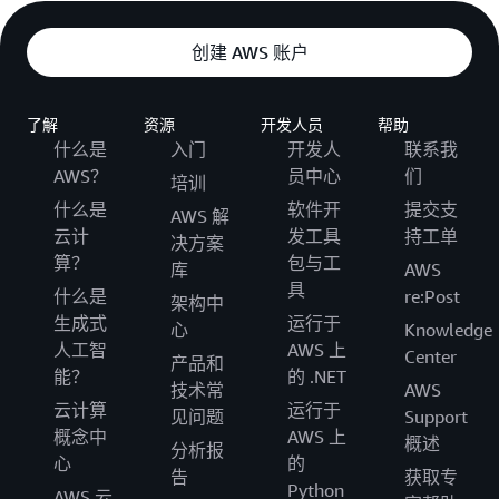
创建 AWS 账户
了解
资源
开发人员
帮助
什么是
入门
开发人
联系我
AWS？
员中心
们
培训
什么是
软件开
提交支
AWS 解
云计
发工具
持工单
决方案
算？
包与工
库
AWS
具
什么是
re:Post
架构中
生成式
运行于
心
Knowledge
人工智
AWS 上
Center
产品和
能？
的 .NET
技术常
AWS
云计算
运行于
见问题
Support
概念中
AWS 上
概述
分析报
心
的
告
获取专
Python
AWS 云