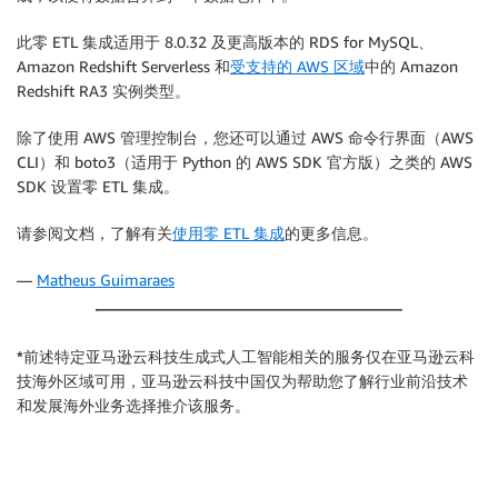
此零 ETL 集成适用于 8.0.32 及更高版本的 RDS for MySQL、
Amazon Redshift Serverless 和
受支持的 AWS 区域
中的 Amazon
Redshift RA3 实例类型。
除了使用 AWS 管理控制台，您还可以通过 AWS 命令行界面（AWS
CLI）和 boto3（适用于 Python 的 AWS SDK 官方版）之类的 AWS
SDK 设置零 ETL 集成。
请参阅文档，了解有关
使用零 ETL 集成
的更多信息。
—
Matheus Guimaraes
*前述特定亚马逊云科技生成式人工智能相关的服务仅在亚马逊云科
技海外区域可用，亚马逊云科技中国仅为帮助您了解行业前沿技术
和发展海外业务选择推介该服务。