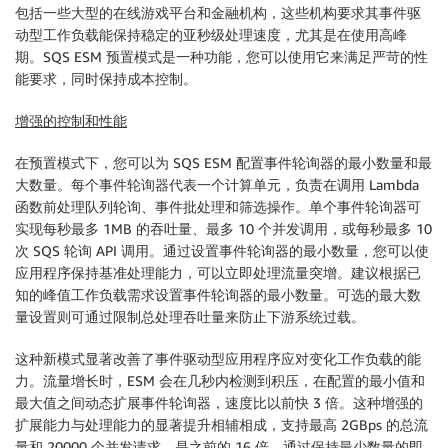
包括一些大型的在线游戏平台和金融机构，这些机构要求其事件驱
动型工作负载能保持稳定的亚秒级处理速度，尤其是在使用高峰
期。SQS ESM 预置模式是一种功能，您可以使用它来满足严苛的性
能要求，同时保持成本控制。
增强的控制和性能
在预置模式下，您可以为 SQS ESM 配置事件轮询器的最小数量和最
大数量。每个事件轮询器代表一个计算单元，负责在调用 Lambda
函数前处理队列轮询、事件批处理和筛选操作。单个事件轮询器可
实现每秒最多 1MB 的吞吐量、最多 10 个并发调用，或每秒最多 10
次 SQS 轮询 API 调用。通过设置事件轮询器的最小数量，您可以使
应用程序保持基准处理能力，可以立即处理流量突增。建议根据已
知的峰值工作负载需求设置事件轮询器的最小数量。可选的最大数
量设置则可通过限制总处理吞吐量来防止下游系统过载。
这种新模式显著改善了事件驱动型应用程序应对变化工作负载的能
力。流量增长时，ESM 会在几秒内检测到积压，在配置的最小值和
最大值之间动态扩展事件轮询器，速度比以前快 3 倍。这种增强的
扩展能力与处理能力的显著提升相辅相成，支持最高 2GBps 的总流
量和 20000 个并发请求，是之前的 16 倍。通过保持最少数量的即