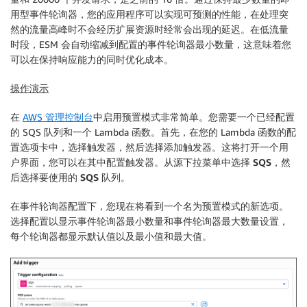
用型事件轮询器，您的应用程序可以实现可预测的性能，在处理突
然的流量高峰时不会经历扩展资源时经常会出现的延迟。在低流量
时段，ESM 会自动缩减到配置的事件轮询器最小数量，这意味着您
可以在保持响应能力的同时优化成本。
操作演示
在
AWS 管理控制台
中启用预置模式非常简单。您需要一个已经配置
的 SQS 队列和一个 Lambda 函数。首先，在您的 Lambda 函数的
配
置
选项卡中，选择
触发器
，然后选择
添加触发器
。这将打开一个用
户界面，您可以在其中配置触发器。从源下拉菜单中选择
SQS
，然
后选择要使用的
SQS 队列
。
在
事件轮询器配置
下，您现在将看到一个名为
预置模式
的新选项。
选择
配置
以显示
事件轮询器最小数量
和
事件轮询器最大数量
设置，
每个轮询器都显示默认值以及最小值和最大值。