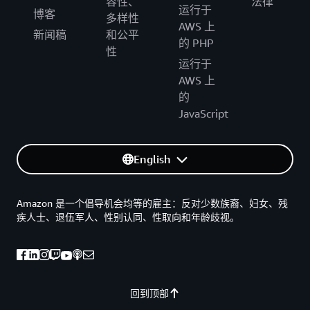
容性、
法律
运行于
博客
多样性
AWS 上
新闻稿
和公平
的 PHP
性
运行于
AWS 上
的
JavaScript
English
Amazon 是一个倡导机会均等的雇主：反对少数族裔、妇女、残
疾人士、退伍军人、性别认同、性取向和年龄歧视。
回到顶部