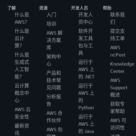
了解
资源
开发人员
帮助
什么是
入门
开发人
联系我
AWS？
员中心
们
培训
什么是
软件开
提交支
AWS 解
云计
发工具
持工单
决方案
算？
包与工
库
AWS
具
什么是
re:Post
架构中
生成式
运行于
心
Knowledge
人工智
AWS 上
Center
产品和
能？
的 .NET
技术常
AWS
云计算
运行于
见问题
Support
概念中
AWS 上
概述
分析报
心
的
告
获取专
Python
AWS 云
家帮助
AWS 合
安全性
运行于
作伙伴
AWS 可
AWS 上
最新资
访问性
AWS 包
的 Java
讯