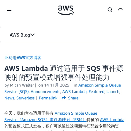
Skip to Main Content
AWS Blog
首页
亚马逊AWS官方博客
AWS Lambda 通过适用于 SQS 事件源
版本
映射的预置模式增强事件处理能力
by
Micah Walter
on
14 11月 2025
in
Amazon Simple Queue
Service (SQS)
,
Announcements
,
AWS Lambda
,
Featured
,
Launch
,
News
,
Serverless
Permalink
Share
今天，我们宣布适用于带有
Amazon Simple Queue
Service（Amazon SQS）
事件源映射（ESM）
特征的
AWS Lambda
的预置模式正式发布，客户可以通过这项新特征配置专用轮询资