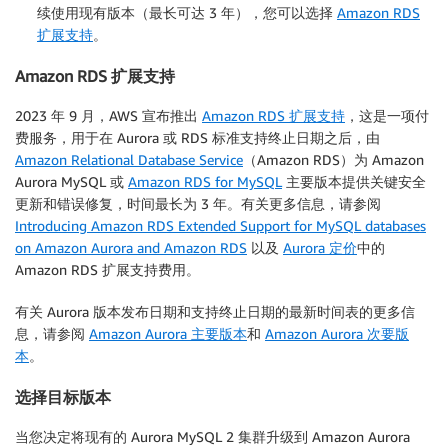
续使用现有版本（最长可达 3 年），您可以选择
Amazon RDS
扩展支持
。
Amazon RDS 扩展支持
2023 年 9 月，AWS 宣布推出
Amazon RDS 扩展支持
，这是一项付
费服务，用于在 Aurora 或 RDS 标准支持终止日期之后，由
Amazon Relational Database Service
（Amazon RDS）为 Amazon
Aurora MySQL 或
Amazon RDS for MySQL
主要版本提供关键安全
更新和错误修复，时间最长为 3 年。有关更多信息，请参阅
Introducing Amazon RDS Extended Support for MySQL databases
on Amazon Aurora and Amazon RDS
以及
Aurora 定价
中的
Amazon RDS 扩展支持费用。
有关 Aurora 版本发布日期和支持终止日期的最新时间表的更多信
息，请参阅
Amazon Aurora 主要版本
和
Amazon Aurora 次要版
本
。
选择目标版本
当您决定将现有的 Aurora MySQL 2 集群升级到 Amazon Aurora