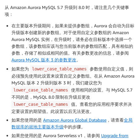
从 Amazon Aurora MySQL 5.7 升级到 8.0 时，请注意几个关键事
项：
在主要版本升级期间，如果未提供参数组，Aurora 会自动为目标
升级版本创建新的参数组。对于使用自定义参数组的 Amazon
Aurora MySQL 实例，在升级时，请务必在目标版本中选择一个
参数组，该参数组应该与您当前版本的参数组匹配，具有相似的
参数，存储了相似或相同的值。有关参数更改的信息，请参阅
Aurora MySQL 版本 3 的参数更改
。
如果您为
参数使用自定义值，则
lower_case_table_names
必须预先使用此设置来设置自定义参数组。在从 Amazon Aurora
MySQL 版本 2 升级到版本 3 时，我们建议您为
使用相同的设置。与 MySQL 5.7
lower_case_table_names
不同的是，MySQL 8.0 限制在升级后更改
值。查看您的应用程序要求并决
lower_case_table_names
定要设置的期望值。此设置以后无法更改。
如果您使用的是
Amazon Aurora Global Database
，请查看
全局
数据库的就地主要版本升级
中的步骤。
如果您使用的是 Aurora Serverless v1，请参阅
Upgrade from