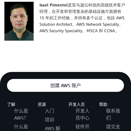
Isael Pimentel
是亚马逊云科技的高级技术客户
经理，在开发和管理复杂的基础设施方面拥有
15 年的工作经验，并持有多个认证，包括 AWS
Solution Architect、AWS Network Specialty、
AWS Security Speciality、MSCA 和 CCNA。
创建 AWS 账户
了解
资源
开发人员
帮助
什么是
入门
开发人
联系我
AWS？
员中心
们
培训
什么是
软件开
提交支
AWS 解