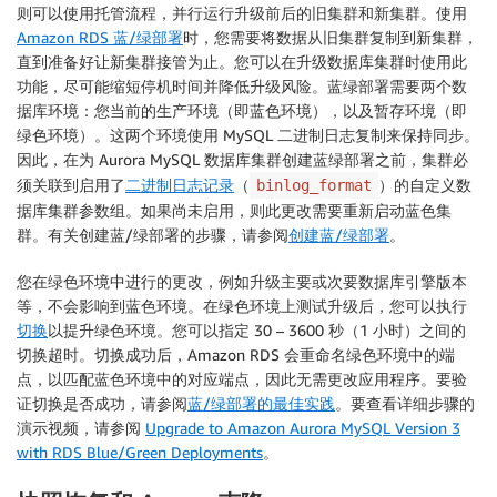
则可以使用托管流程，并行运行升级前后的旧集群和新集群。使用
Amazon RDS 蓝/绿部署
时，您需要将数据从旧集群复制到新集群，
直到准备好让新集群接管为止。您可以在升级数据库集群时使用此
功能，尽可能缩短停机时间并降低升级风险。蓝绿部署需要两个数
据库环境：您当前的生产环境（即蓝色环境），以及暂存环境（即
绿色环境）。这两个环境使用 MySQL 二进制日志复制来保持同步。
因此，在为 Aurora MySQL 数据库集群创建蓝绿部署之前，集群必
须关联到启用了
二进制日志记录
（
）的自定义数
binlog_format
据库集群参数组。如果尚未启用，则此更改需要重新启动蓝色集
群。有关创建蓝/绿部署的步骤，请参阅
创建蓝/绿部署
。
您在绿色环境中进行的更改，例如升级主要或次要数据库引擎版本
等，不会影响到蓝色环境。在绿色环境上测试升级后，您可以执行
切换
以提升绿色环境。您可以指定 30 – 3600 秒（1 小时）之间的
切换超时。切换成功后，Amazon RDS 会重命名绿色环境中的端
点，以匹配蓝色环境中的对应端点，因此无需更改应用程序。要验
证切换是否成功，请参阅
蓝/绿部署的最佳实践
。要查看详细步骤的
演示视频，请参阅
Upgrade to Amazon Aurora MySQL Version 3
with RDS Blue/Green Deployments
。