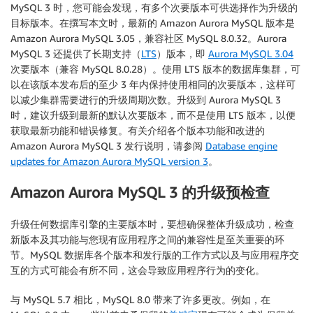
MySQL 3 时，您可能会发现，有多个次要版本可供选择作为升级的
目标版本。在撰写本文时，最新的 Amazon Aurora MySQL 版本是
Amazon Aurora MySQL 3.05，兼容社区 MySQL 8.0.32。Aurora
MySQL 3 还提供了长期支持（
LTS
）版本，即
Aurora MySQL 3.04
次要版本（兼容 MySQL 8.0.28）。使用 LTS 版本的数据库集群，可
以在该版本发布后的至少 3 年内保持使用相同的次要版本，这样可
以减少集群需要进行的升级周期次数。升级到 Aurora MySQL 3
时，建议升级到最新的默认次要版本，而不是使用 LTS 版本，以便
获取最新功能和错误修复。有关介绍各个版本功能和改进的
Amazon Aurora MySQL 3 发行说明，请参阅
Database engine
updates for Amazon Aurora MySQL version 3
。
Amazon Aurora MySQL 3 的升级预检查
升级任何数据库引擎的主要版本时，要想确保整体升级成功，检查
新版本及其功能与您现有应用程序之间的兼容性是至关重要的环
节。MySQL 数据库各个版本和发行版的工作方式以及与应用程序交
互的方式可能会有所不同，这会导致应用程序行为的变化。
与 MySQL 5.7 相比，MySQL 8.0 带来了许多更改。例如，在