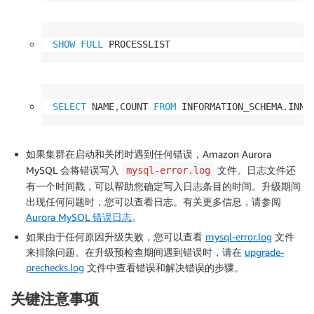
SHOW
FULL
 PROCESSLIST
SELECT
 NAME
,
COUNT 
FROM
 INFORMATION_SCHEMA
.
INNO
如果集群在启动和关闭时遇到任何错误，Amazon Aurora
MySQL 会将错误写入
文件。日志文件还
mysql-error.log
有一个时间戳，可以帮助您确定写入日志条目的时间。升级期间
出现任何问题时，您可以查看日志。有关更多信息，请参阅
Aurora MySQL 错误日志
。
如果由于任何原因升级失败，您可以查看
mysql-error.log
文件
来排除问题。在升级预检查期间遇到错误时，请在
upgrade-
prechecks.log
文件中查看错误和解决错误的步骤。
关键注意事项