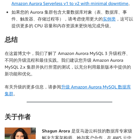
Amazon Aurora Serverless v1 to v2 with minimal downtime
。
如果您的 Aurora 集群包含大量数据库对象（表、数据库、事
件、触发器、存储过程等），请考虑使用更大的
实例类
，这可以
提供更多的 CPU 容量和内存资源来更快地完成升级。
总结
在这篇博文中，我们了解了 Amazon Aurora MySQL 3 升级程序、
不同的升级流程和最佳实践。我们建议您升级 Amazon Aurora
MySQL 2.x 集群并执行所需的测试，以充分利用最新版本中提供的
新功能和优化。
有关升级的更多信息，请参阅
升级 Amazon Aurora MySQL 数据库
集群
。
关于作者
Shagun Arora
是亚马逊云科技的数据库专家级
解决方案架构师。她与客户合作，在 AWS 云中