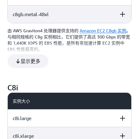
96
192
仅限 EBS
c8gb.metal-48xl
vCPU
内存（GiB）
实例存储（GB）
192
384
仅限 EBS
由 AWS Graviton4 处理器提供支持的
Amazon EC2 C8gb 实例
。
vCPU
内存（GiB）
实例存储（GB）
与相同规格的 C8g 实例相比，它们提供了高达 300 Gbps 的带宽
96
192
仅限 EBS
和 1,440K IOPS 的 EBS 性能，是所有非加速计算 EC2 实例中
EBS 性能最高的。
192
384
仅限 EBS
显示更多
：
特点
由定制的 AWS Graviton4 处理器提供支持
C8i
实例大小更大，与 C7g 实例相比，vCPU 和内存增加多达 3
倍
实例大小
采用最新的 DDR5-5600 内存（增强性能版为 DDR5-6400
高达 400 Gbps 的网络带宽
c8i.large
Amazon Elastic Block Store（EBS）带宽高达 300 Gbps
默认情况下针对 Amazon EBS 进行了优化
c8i.xlarge
vCPU
支持在 c8gb.16xlarge、c8gb.24xlarge、c8gb.48xlarge、
内存 (GiB)
实例存储 (GB)