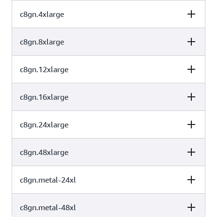
2
4
仅限 EBS
c8gn.4xlarge
vCPU
内存（GiB）
实例存储（GB）
所有实例均具有如下规格：
4
8
仅限 EBS
c8gn.8xlarge
vCPU
内存（GiB）
实例存储（GB）
定制的
AWS Graviton4 处理器
8
16
仅限 EBS
针对 Amazon EBS 进行了优化
c8gn.12xlarge
vCPU
内存（GiB）
实例存储（GB）
增强型联网†
16
32
仅限 EBS
使用案例
c8gn.16xlarge
vCPU
内存（GiB）
实例存储（GB）
32
64
仅限 EBS
高性能计算（HPC）、批处理、广告服务、视频编码、游戏、科
c8gn.24xlarge
vCPU
内存（GiB）
实例存储（GB）
学建模、分布式分析和基于 CPU 的机器学习推理等在内的工作负
载。
48
96
仅限 EBS
c8gn.48xlarge
vCPU
内存（GiB）
实例存储（GB）
64
128
仅限 EBS
c8gn.metal-24xl
vCPU
内存（GiB）
实例存储（GB）
96
192
仅限 EBS
c8gn.metal-48xl
vCPU
内存（GiB）
实例存储（GB）