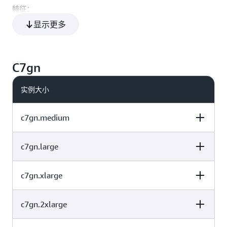
SSD
特征：
2 个 1900 NVMe
显示更多
64
128
SSD
采用定制的 AWS Graviton3 处理器
采用最新 DDR5 内存，与 DDR4 相比，带宽提高了 50%
增强型网络带宽比 C6g 实例高 20%
C7gn
默认情况下已经过 EBS 优化
通过物理连接到主机服务器的 EBS 或 NVMe SSD 提供的实例
实例大小
存储
借助 C7gd 实例，基于 NVMe 的本地 SSD 可以通过物理方式
c7gn.medium
连接到主机服务器，并提供与此实例的生命周期相耦合的块
级存储。
c7gn.large
vCPU
在 c7g.16xlarge、c7g.metal、c7gd.16xlarge 和 c7gd.metal
内存 (GiB)
实例存储（GB）
实例上支持
Elastic Fabric Adapter
由
AWS Nitro System
（专用硬件和轻量级虚拟机监控程序的
c7gn.xlarge
vCPU
内存 (GiB)
实例存储（GB）
组合）提供支持
1
2
仅限 EBS
所有实例均具有如下规格：
c7gn.2xlarge
vCPU
内存 (GiB)
实例存储（GB）
2
4
仅限 EBS