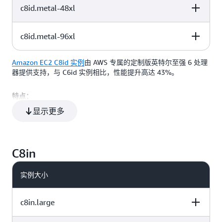
c8id.metal-48xl
vCPU
内存 (GiB)
实例存储 (GB)
3 个 3800 NVMe
192
384
SSD
c8id.metal-96xl
vCPU
内存 (GiB)
实例存储 (GB)
6 个 3800 NVMe
384
768
SSD
Amazon EC2 C8id 实例
由 AWS 专属的定制版英特尔至强 6 处理
vCPU
内存 (GiB)
实例存储 (GB)
3 个 3800 NVMe
器提供支持，与 C6id 实例相比，性能提升高达 43%。
192
384
SSD
特点：
6 个 3800 NVMe
384
768
SSD
显示更多
全核睿频达到 3.9 GHz 的定制版英特尔至强 6 处理器
高达 384 vCP
多达 384 个 vCPU，高达 768 GiB 的内存
C8in
高达 22.8TB 的 NVMe SSD 本地实例存储空间
高达 100 Gbps 的网络带宽和高达 80 Gbps 的 EBS 带宽
实例大小
使用案例
c8in.large
Amazon EC2 C8id 实例非常适合计算密集型工作负载，包括视频