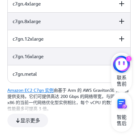
定制的
AWS Graviton3 处理器
，采用 64 位 Arm 内核
c7gn.4xlarge
vCPU
内存 (GiB)
实例存储（GB）
EBS 优化
4
8
仅限 EBS
增强型联网
c7gn.8xlarge
vCPU
内存 (GiB)
实例存储（GB）
8
16
仅限 EBS
使用案例
c7gn.12xlarge
vCPU
内存 (GiB)
实例存储（GB）
高性能计算（HPC）、批处理、广告服务、视频编码、游戏、科
16
32
仅限 EBS
学建模、分布式分析和基于 CPU 的机器学习推理等在内的工作负
c7gn.16xlarge
vCPU
内存 (GiB)
实例存储（GB）
1
载。
32
64
仅限 EBS
c7gn.metal
vCPU
内存 (GiB)
实例存储（GB）
联系

48
96
仅限 EBS
售前
Amazon EC2 C7gn 实例
由基于 Arm 的 AWS Graviton3E 处理器
vCPU
内存 (GiB)
实例存储（GB）
提供支持。它们可提供高达 200 Gbps 的网络带宽，与同类基于
64
128
仅限 EBS
x86 的当前一代网络优化型实例相比，每个 vCPU 的数据包处理
性能最多可提高 3 倍。
智能

64
128
仅限 EBS
显示更多
售后
特点：