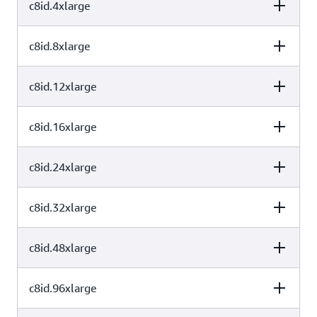
c8id.4xlarge
vCPU
内存 (GiB)
实例存储 (GB)
1 个 237 NVMe
4
8
SSD
使用场景
c8id.8xlarge
vCPU
内存 (GiB)
实例存储 (GB)
1 个 474 NVMe
8
16
SSD
C8i-flex 实例是无缝运行大多数计算密集型工作负载（包括 Web
和应用程序服务器、数据库、缓存、Apache Kafka 和
c8id.12xlarge
vCPU
内存 (GiB)
实例存储 (GB)
1 个 950 NVMe
Elasticsearch）的首要选择。
16
32
SSD
c8id.16xlarge
vCPU
内存 (GiB)
实例存储 (GB)
1 个 1900 NVMe
32
64
SSD
c8id.24xlarge
vCPU
内存 (GiB)
实例存储 (GB)
1 个 2850 NVMe
48
96
SSD
c8id.32xlarge
vCPU
内存 (GiB)
实例存储 (GB)
1 个 3800 NVMe
64
128
SSD
c8id.48xlarge
vCPU
内存 (GiB)
实例存储 (GB)
2 个 2850 NVMe
96
192
SSD
c8id.96xlarge
vCPU
内存 (GiB)
实例存储 (GB)
2 个 3800 NVMe
128
256
SSD