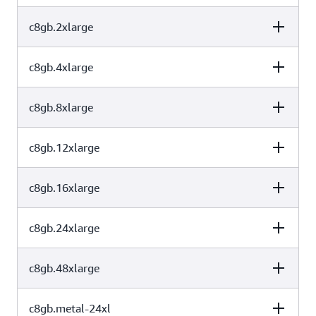
1
2
仅限 EBS
使用案例
c8gb.2xlarge
vCPU
内存（GiB）
实例存储（GB）
2
4
仅限 EBS
运行要求最严苛的网络密集型工作负载的理想之选，例如网络虚
c8gb.4xlarge
vCPU
内存（GiB）
实例存储（GB）
拟设备、数据分析和基于 CPU 的人工智能和机器学习（AI/ML）
推理
。
4
8
仅限 EBS
c8gb.8xlarge
vCPU
内存（GiB）
实例存储（GB）
8
16
仅限 EBS
c8gb.12xlarge
vCPU
内存（GiB）
实例存储（GB）
16
32
仅限 EBS
c8gb.16xlarge
vCPU
内存（GiB）
实例存储（GB）
32
64
仅限 EBS
c8gb.24xlarge
vCPU
内存（GiB）
实例存储（GB）
48
96
仅限 EBS
c8gb.48xlarge
vCPU
内存（GiB）
实例存储（GB）
64
128
仅限 EBS
c8gb.metal-24xl
vCPU
内存（GiB）
实例存储（GB）