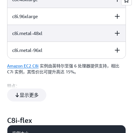
96
192
仅限 EBS
c8i.96xlarge
vCPU
内存 (GiB)
实例存储 (GB)
128
256
仅限 EBS
c8i.metal-48xl
vCPU
内存 (GiB)
实例存储 (GB)
192
384
仅限 EBS
c8i.metal-96xl
vCPU
内存 (GiB)
实例存储 (GB)
384
768
仅限 EBS
Amazon EC2 C8i
实例由英特尔至强 6 处理器提供支持，相比
vCPU
内存 (GiB)
实例存储 (GB)
192
384
仅限 EBS
C7i 实例，其性价比可提升高达 15%。
特点：
384
768
仅限 EBS
显示更多
高达 3.9 GHz 的全核睿频频率
支持采用英特尔 Total Memory Encryption（TME）的全天候
运行内存加密
C8i-flex
最多 384 个 vCPU 和 768 GiB 内存
最新的 DDR5 7200MT/s 内存，与上一代相比，其带宽增加