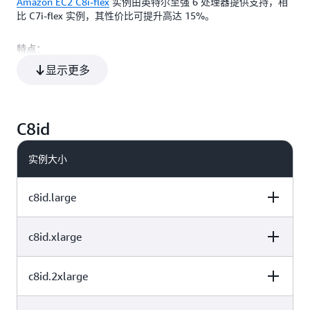
Amazon EC2 C8i-flex
实例由英特尔至强 6 处理器提供支持，相
vCPU
内存 (GiB)
实例存储 (GB)
48
96
仅限 EBS
比 C7i-flex 实例，其性价比可提升高达 15%。
特点：
64
128
仅限 EBS
显示更多
高达 3.9 GHz 的全核睿频频率
支持采用英特尔 Total Memory Encryption（TME）的全天候
运行内存加密
C8id
最多 64 个 vCPU 和 128 GiB 内存
最新的 DDR5 7200MT/s 内存，与上一代相比，其带宽增加
实例大小
了 2.5 倍
实例带宽配置（IBC）功能能够灵活地在网络带宽和弹性块存
c8id.large
储（EBS）带宽之间分配资源，使客户能够将网络或 EBS 带
宽提升 25% 并改善数据库（读写）性能、查询处理速度和日
志记录速度
c8id.xlarge
vCPU
内存 (GiB)
实例存储 (GB)
C8i-flex 实例搭载支持 FP16 的增强型高级矩阵扩展
（AMX），可支持更广泛的基于 CPU 的推理工作负载。
c8id.2xlarge
vCPU
内存 (GiB)
实例存储 (GB)
每个实例最多支持 48 个 EBS 卷附件
1 个 118 NVMe
2
4
由最新的第六代 AWS Nitro System 提供支持，可提供增强的
SSD
联网和存储性能