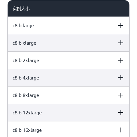
高达 600 Gbps 的网络带宽
实例大小
C8in 实例非常适合网络密集型工作负载，例如分布式计算、大规
模数据分析以及来自 S3 和数据湖的数据摄取。
c8ib.large
c8ib.xlarge
vCPU
内存 (GiB)
实例存储 (GB)
c8ib.2xlarge
vCPU
内存 (GiB)
实例存储 (GB)
2
4
仅限 EBS
c8ib.4xlarge
vCPU
内存 (GiB)
实例存储 (GB)
4
8
仅限 EBS
c8ib.8xlarge
vCPU
内存 (GiB)
实例存储 (GB)
8
16
仅限 EBS
c8ib.12xlarge
vCPU
内存 (GiB)
实例存储 (GB)
16
32
仅限 EBS
c8ib.16xlarge
vCPU
内存 (GiB)
实例存储 (GB)
32
64
仅限 EBS