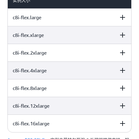
实例大小
了 2.5 倍
实例带宽配置（IBC）功能能够灵活地在网络带宽和弹性块存
c8i-flex.large
储（EBS）带宽之间分配资源，使客户能够将网络或 EBS 带
宽提升 25% 并改善数据库（读写）性能、查询处理速度和日
志记录速度
c8i-flex.xlarge
vCPU
内存 (GiB)
实例存储 (GB)
2 种裸机大小：c8i.metal-48xl 和 c8i.metal-96xl
分立式内置加速器（仅适用于 C8i 裸机大小）
c8i-flex.2xlarge
vCPU
内存 (GiB)
实例存储 (GB)
C8i 实例搭载支持 FP16 的增强型高级矩阵扩展（AMX），可
2
4
仅限 EBS
支持更广泛的基于 CPU 的推理工作负载。
每个实例最多支持 128 个 EBS 卷附件
c8i-flex.4xlarge
vCPU
内存 (GiB)
实例存储 (GB)
4
8
仅限 EBS
由最新的第六代 AWS Nitro System 提供支持，可提供增强的
联网和存储性能
c8i-flex.8xlarge
vCPU
内存 (GiB)
实例存储 (GB)
8
16
仅限 EBS
使用场景
c8i-flex.12xlarge
vCPU
内存 (GiB)
实例存储 (GB)
16
32
仅限 EBS
C8i 实例非常适合计算密集型工作负载，例如批处理、分布式分
析、高性能计算（HPC）、广告投放、高度可扩展多人游戏以及
c8i-flex.16xlarge
vCPU
内存 (GiB)
实例存储 (GB)
视频编码。
32
64
仅限 EBS