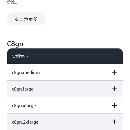
3 个 1900 NVMe
价比。
96
192
SSD
特征：
6 个 1900 NVMe
显示更多
192
384
SSD
采用定制的 AWS Graviton4 处理器
实例大小更大，与 C7g 实例相比，vCPU 和内存增加多达 3
C8gn
倍
采用最新的 DDR5-5600 内存
实例大小
默认情况下针对 Amazon EBS 进行了优化
通过物理连接到主机服务器的 EBS 或 NVMe SSD 提供的实例
存储
c8gn.medium
借助 C8gd 实例，基于 NVMe 的本地 SSD 可以通过物理方式
连接到主机服务器，并提供与此实例的生命周期相耦合的块
c8gn.large
vCPU
内存（GiB）
实例存储（GB）
级存储。
支持 c8g.24xlarge、c8g.48xlarge、c8g.metal-24xl、
c8g.metal-48xl、c8gd.24xlarge、c8gd.48xlarge、
c8gn.xlarge
vCPU
内存（GiB）
实例存储（GB）
c8gd.metal-24xl 和 c8gd.metal-48xl 上的
Elastic Fabric
1
2
仅限 EBS
Adapter（EFA）
c8gn.2xlarge
vCPU
内存（GiB）
实例存储（GB）
由
AWS Nitro System
（专用硬件和轻量级虚拟机监控程序的
组合）提供支持