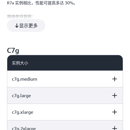
96
192
仅限 EBS
R7a 实例相比，性能可提高多达 30%。
理想使用案例：
192
384
仅限 EBS
显示更多
这些实例非常适合高性能、计算密集型工作负载，例如批处理、
分布式分析、高性能计算（HPC）、广告服务、极具可扩展性的
多人游戏以及视频编码。
C7g
关键技术：
实例大小
高达 4.5 GHz 的第 5 代 AMD EPYC 处理器
c7g.medium
与 R7a 实例相比，内存带宽增大了 45%
多达 192 个 vCPU，高达 384 GiB 的内存
高达 75 Gbps 的网络带宽和高达 60 Gbps 的 EBS 带宽
c7g.large
vCPU
内存 (GiB)
实例存储（GB）
支持实例带宽配置（IBC）功能，网络或 EBS 带宽可增大多
达 25%
c7g.xlarge
vCPU
内存 (GiB)
实例存储（GB）
基于
AWS Nitro System
（专用硬件和轻量级管理程序的组
1
2
仅限 EBS
合）构建
c7g.2xlarge
vCPU
内存 (GiB)
实例存储（GB）
支持采用 AMD 安全内存加密（SME）的全天候运行内存加密