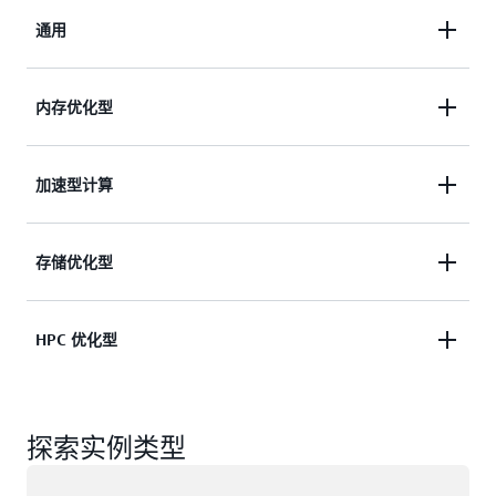
通用
通用实例可实现计算、内存和联网资源的平衡，可用
内存优化型
于多种工作负载。这类实例适用于 Web 服务器、代
码存储库、中小型数据库等应用程序。
内存优化型实例旨在提高可处理内存中大型数据集的
加速型计算
工作负载的性能。例如，这类实例适用于内存数据
了解通用实例
库、数据分析和企业级应用程序。
加速型计算实例使用硬件加速器或协处理器来更高效
存储优化型
地执行功能。例如，它们可以执行浮点数计算、图形
了解内存优化型实例
处理或数据模式匹配。
存储优化型实例每秒可以向应用程序交付数以百万计
HPC 优化型
的低延迟、随机 I/O 操作。该实例设计用于需要对本
什么是加速型计算实例？
地存储上的大型数据集进行高速连续读写访问的工作
高性能计算（HPC）实例为大规模运行 HPC 工作负
负载。例如，它们适用于高吞吐量数据库、数据处理
探索实例类型
载提供出色的性价比。HPC 实例特别适用于可从高
和数据流式传输。
性能处理器中受益的应用程序，如复杂模拟、深度学
正在加载