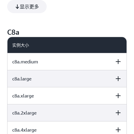
显示更多
全核睿频达到 3.9 GHz 的定制版英特尔至强 6 处理器
最多 384 个 vCPU
高达 300 Gbps 的 EBS 带宽
C8a
高达 1440K IOPS
每个实例最多支持 128 个 EBS 卷
实例大小
C8ib 实例非常适合需要高块存储吞吐量和 IOPS 的高性能商业数
c8a.medium
据库、数据湖、文件系统和 NoSQL 数据库。
c8a.large
vCPU
内存（GiB）
实例存储（GB）
c8a.xlarge
vCPU
内存（GiB）
实例存储（GB）
1
2
仅限 EBS
c8a.2xlarge
vCPU
内存（GiB）
实例存储（GB）
2
4
仅限 EBS
c8a.4xlarge
vCPU
内存（GiB）
实例存储（GB）
4
8
仅限 EBS