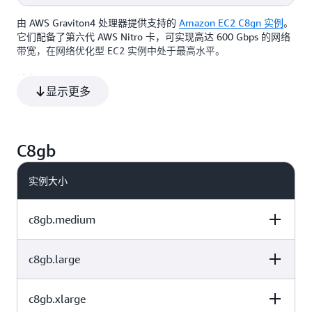
192
384
仅限 EBS
由 AWS Graviton4 处理器提供支持的
Amazon EC2 C8gn 实例
。
vCPU
内存（GiB）
实例存储（GB）
它们配备了第六代 AWS Nitro 卡，可实现高达 600 Gbps 的网络
96
192
仅限 EBS
带宽，在网络优化型 EC2 实例中处于最高水平。
特点：
192
384
仅限 EBS
显示更多
采用定制的 AWS Graviton4 处理器
实例大小更大，与 C7gn 实例相比，vCPU 和内存增加多达 3
C8gb
倍
采用最新的 DDR5-5600 内存
实例大小
高达 600 Gbps 的网络带宽
Amazon Elastic Block Store（EBS）
带宽高达 120 Gbps
c8gb.medium
默认情况下针对 Amazon EBS 进行了优化
支持 c8gn.16xlarge、c8gn.24xlarge、c8gn.48xlarge、
c8gn.metal-24xl 和 c8gn.metal-48xl 上的
Elastic Fabric
c8gb.large
vCPU
内存（GiB）
实例存储（GB）
Adapter（EFA）
。
由
AWS Nitro System
（专用硬件和轻量级虚拟机监控程序的
c8gb.xlarge
vCPU
内存（GiB）
实例存储（GB）
组合）提供支持