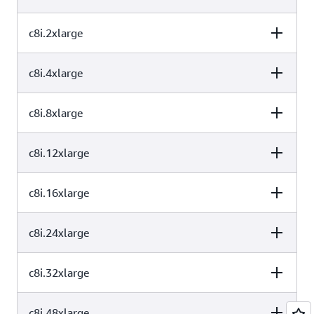
c8gb.metal-24xl 和 c8gb.metal-48xl 实例上使用
Elastic
Fabric Adapter（EFA）
c8i.2xlarge
vCPU
内存 (GiB)
实例存储 (GB)
由
AWS Nitro System
（专用硬件和轻量级虚拟机监控程序的
2
4
仅限 EBS
组合）提供支持
c8i.4xlarge
vCPU
内存 (GiB)
实例存储 (GB)
4
8
仅限 EBS
使用案例
c8i.8xlarge
vCPU
内存 (GiB)
实例存储 (GB)
8
16
仅限 EBS
非常适合需要高块存储性能的工作负载，例如高性能文件系统
c8i.12xlarge
vCPU
内存 (GiB)
实例存储 (GB)
16
32
仅限 EBS
c8i.16xlarge
vCPU
内存 (GiB)
实例存储 (GB)
32
64
仅限 EBS
c8i.24xlarge
vCPU
内存 (GiB)
实例存储 (GB)
48
96
仅限 EBS
c8i.32xlarge
vCPU
内存 (GiB)
实例存储 (GB)
64
128
仅限 EBS
c8i.48xlarge
vCPU
内存 (GiB)
实例存储 (GB)