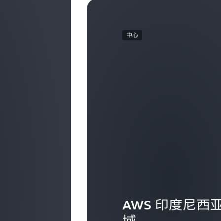
中心
AWS 印度尼西
域