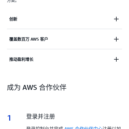
方案。
创新
使用最新的
AWS 云服务
进行创新，从而为客户提供
覆盖数百万 AWS 客户
个性化解决方案。无论您是想要构建单一产品还是多
产品解决方案，是选择通过 AWS 进行转售，还是提
独立软件供应商（ISV）、数据提供商和咨询合作伙
推动盈利增长
供培训、专业服务或托管服务，APN 都能为您提供
伴可以向全球数百万个 AWS 客户展示和销售他们的
全面的技术和业务支持，以助力您加快市场进入战略
解决方案。
的实施。
AWS 合作伙伴盈利能力框架
可帮助您在各个阶段实
成为 AWS 合作伙伴
现增长。无论您是转售 AWS 解决方案还是进行企业
通过简化的采购流程、增强的可见性和专门的支持，
级转型，您都能找到相关计划、激励措施和工具，以
AWS Marketplace
使合作伙伴能够构建、营销和扩展
优化您的市场进入战略、提高可见性、简化联合销售
其产品，同时覆盖全球客户群。
流程并并在每一步都实现利润最大化。
1
1.
登录并注册
登录控制台并完成
AWS 合作伙伴中心
注册以加