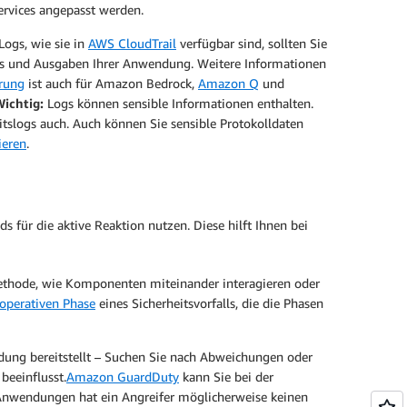
ervices angepasst werden.
Logs, wie sie in
AWS CloudTrail
verfügbar sind, sollten Sie
pts und Ausgaben Ihrer Anwendung. Weitere Informationen
erung
ist auch für Amazon Bedrock,
Amazon Q
und
Wichtig:
Logs können sensible Informationen enthalten.
eitslogs auch. Auch können Sie sensible Protokolldaten
ieren
.
für die aktive Reaktion nutzen. Diese hilft Ihnen bei
 Methode, wie Komponenten miteinander interagieren oder
operativen Phase
eines Sicherheitsvorfalls, die die Phasen
dung bereitstellt – Suchen Sie nach Abweichungen oder
beeinflusst.
Amazon GuardDuty
kann Sie bei der
 Anwendungen hat ein Angreifer möglicherweise keinen