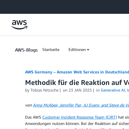
Skip to Main Content
AWS-Blogs
Startseite
Editionen
AWS Germany – Amazon Web Services in Deutschlan
Methodik für die Reaktion auf V
by
Tobias Nitzsche
on
23 JAN 2025
in
Generative AI
,
I
von
Anna McAbee, Jennifer Paz, AJ Evans, and Steve de V
Das AWS
Customer Incident Response Team (CIRT)
hat ei
Anwendungen nutzen können. Bei der Reaktion auf sicher