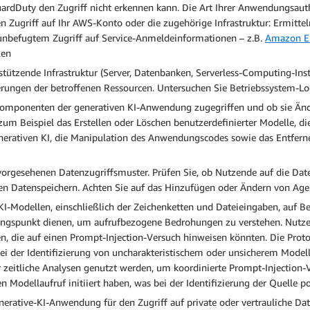
rdDuty den Zugriff nicht erkennen kann. Die Art Ihrer Anwendungsauth
n Zugriff auf Ihr AWS-Konto oder die zugehörige Infrastruktur: Ermitt
unbefugtem Zugriff auf Service-Anmeldeinformationen – z.B.
Amazon El
len
stützende Infrastruktur (Server, Datenbanken, Serverless-Computing-Inst
erungen der betroffenen Ressourcen. Untersuchen Sie Betriebssystem-Lo
 Komponenten der generativen KI-Anwendung zugegriffen und ob sie 
zum Beispiel das Erstellen oder Löschen benutzerdefinierter Modelle, d
enerativen KI, die Manipulation des Anwendungscodes sowie das Entfe
 vorgesehenen Datenzugriffsmuster. Prüfen Sie, ob Nutzende auf die Da
n Datenspeichern. Achten Sie auf das Hinzufügen oder Ändern von Age
-KI-Modellen, einschließlich der Zeichenketten und Dateieingaben, auf 
ngspunkt dienen, um aufrufbezogene Bedrohungen zu verstehen. Nutzen
en, die auf einen Prompt-Injection-Versuch hinweisen könnten. Die Pro
ei der Identifizierung von uncharakteristischem oder unsicherem Modell
r zeitliche Analysen genutzt werden, um koordinierte Prompt-Injection
odellaufruf initiiert haben, was bei der Identifizierung der Quelle pote
Generative-KI-Anwendung für den Zugriff auf private oder vertrauliche D