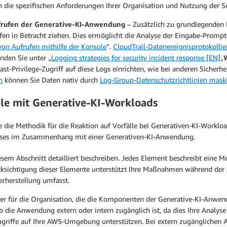
 die spezifischen Anforderungen Ihrer Organisation und Nutzung der S
ufrufen der Generative-KI-Anwendung
– Zusätzlich zu grundlegenden 
fen in Betracht ziehen. Dies ermöglicht die Analyse der Eingabe-Prom
 von Aufrufen mithilfe der Konsole
”.
CloudTrail-Datenereignisprotokolli
nden Sie unter „
Logging strategies for security incident response [EN]
„
st-Privilege-Zugriff auf diese Logs einrichten, wie bei anderen Sicherh
h
können Sie Daten nativ durch
Log-Group-Datenschutzrichtlinien mask
lle mit Generative-KI-Workloads
e Methodik für die Reaktion auf Vorfälle bei Generativen-KI-Workloads 
nisses im Zusammenhang mit einer Generativen-KI-Anwendung.
iesem Abschnitt detailliert beschreiben. Jedes Element beschreibt eine
cksichtigung dieser Elemente unterstützt Ihre Maßnahmen während der
rherstellung umfasst.
er für die Organisation, die die Komponenten der Generative-KI-Anwen
 die Anwendung extern oder intern zugänglich ist, da dies Ihre Analyse 
Zugriffe auf Ihre AWS-Umgebung unterstützen. Bei extern zugänglichen