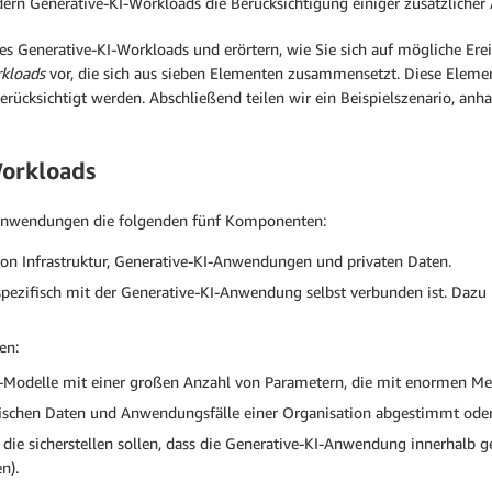
dern Generative-KI-Workloads die Berücksichtigung einiger zusätzlicher 
 Generative-KI-Workloads und erörtern, wie Sie sich auf mögliche Erei
rkloads
vor, die sich aus sieben Elementen zusammensetzt. Diese Eleme
erücksichtigt werden. Abschließend teilen wir ein Beispielszenario, a
orkloads
I-Anwendungen die folgenden fünf Komponenten:
von Infrastruktur, Generative-KI-Anwendungen und privaten Daten.
t spezifisch mit der Generative-KI-Anwendung selbst verbunden ist. Da
en:
I-Modelle mit einer großen Anzahl von Parametern, die mit enormen Men
ifischen Daten und Anwendungsfälle einer Organisation abgestimmt oder
e sicherstellen sollen, dass die Generative-KI-Anwendung innerhalb gew
n).