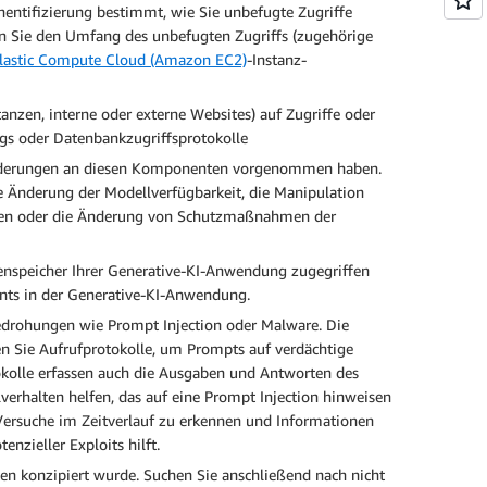
entifizierung bestimmt, wie Sie unbefugte Zugriffe
eln Sie den Umfang des unbefugten Zugriffs (zugehörige
astic Compute Cloud (Amazon EC2)
-Instanz-
anzen, interne oder externe Websites) auf Zugriffe oder
gs oder Datenbankzugriffsprotokolle
Änderungen an diesen Komponenten vorgenommen haben.
ie Änderung der Modellverfügbarkeit, die Manipulation
rnen oder die Änderung von Schutzmaßnahmen der
tenspeicher Ihrer Generative-KI-Anwendung zugegriffen
nts in der Generative-KI-Anwendung.
Bedrohungen wie Prompt Injection oder Malware. Die
 Sie Aufrufprotokolle, um Prompts auf verdächtige
tokolle erfassen auch die Ausgaben und Antworten des
verhalten helfen, das auf eine Prompt Injection hinweisen
-Versuche im Zeitverlauf zu erkennen und Informationen
nzieller Exploits hilft.
aten konzipiert wurde. Suchen Sie anschließend nach nicht