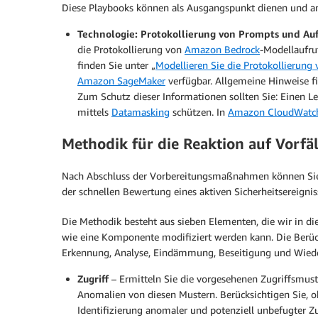
Diese Playbooks können als Ausgangspunkt dienen und an
Technologie: Protokollierung von Prompts und A
die Protokollierung von
Amazon Bedrock
-Modellaufru
finden Sie unter „
Modellieren Sie die Protokollierung
Amazon SageMaker
verfügbar. Allgemeine Hinweise fi
Zum Schutz dieser Informationen sollten Sie: Einen Lea
mittels
Datamasking
schützen. In
Amazon CloudWatc
Methodik für die Reaktion auf Vorfä
Nach Abschluss der Vorbereitungsmaßnahmen können Sie di
der schnellen Bewertung eines aktiven Sicherheitsereig
Die Methodik besteht aus sieben Elementen, die wir in d
wie eine Komponente modifiziert werden kann. Die Berü
Erkennung, Analyse, Eindämmung, Beseitigung und Wiede
Zugriff
– Ermitteln Sie die vorgesehenen Zugriffsmust
Anomalien von diesen Mustern. Berücksichtigen Sie, ob
Identifizierung anomaler und potenziell unbefugter 