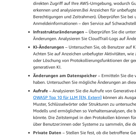
direkten Zugriff auf Ihre AWS-Umgebung, wodurch Gua
erkennen und analysieren.Bei Anzeichen für unbefugte
Berechtigungen und Zeitrahmen). Überprüfen Sie bei 
Anmeldeinformationen – den Service auf Schwachstel
Infrastrukturänderungen
– Überprüfen Sie die unter
Änderungen. Analysieren Sie CloudTrail-Logs auf Änd
KI-Änderungen
– Untersuchen Sie, ob Benutzer auf
Achten Sie auf Anzeichen unbefugter Aktivitäten, wie 
oder Löschung von Protokollierungsfunktionen der g
generativen KI.
Änderungen am Datenspeicher
– Ermitteln Sie die
haben. Untersuchen Sie mögliche Änderungen an diese
Aufrufe
– Analysieren Sie die Aufrufe von Generative
OWASP Top 10 für LLM [EN, Extern]
können als Ausga
Muster, Schlüsselwörter oder Strukturen zu untersuch
Modells und ermöglichen so Verhaltensanalysen, die b
könnte. Die Zeitstempel in den Protokollen können fü
über Benutzer:innen oder Systeme zu sammeln, die den M
Private Daten
– Stellen Sie fest, ob die betroffene 