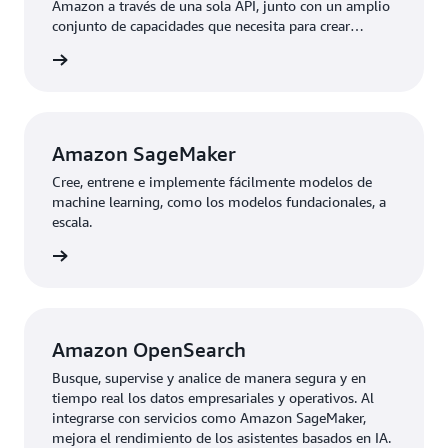
Amazon a través de una sola API, junto con un amplio
conjunto de capacidades que necesita para crear
aplicaciones de IA generativa con seguridad, privacidad
rmación
e IA responsable.
Amazon SageMaker
Cree, entrene e implemente fácilmente modelos de
machine learning, como los modelos fundacionales, a
escala.
rmación
Amazon OpenSearch
Busque, supervise y analice de manera segura y en
tiempo real los datos empresariales y operativos. Al
integrarse con servicios como Amazon SageMaker,
mejora el rendimiento de los asistentes basados en IA.