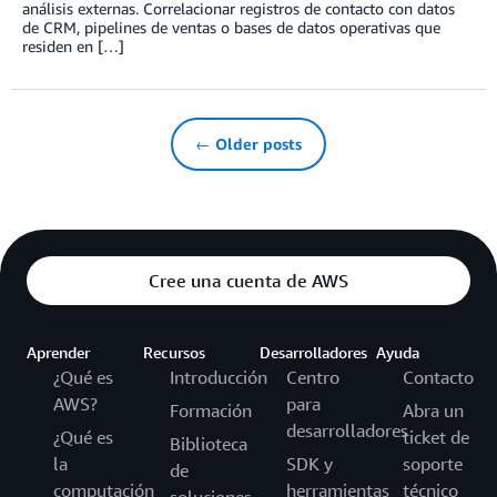
análisis externas. Correlacionar registros de contacto con datos
de CRM, pipelines de ventas o bases de datos operativas que
residen en […]
← Older posts
Cree una cuenta de AWS
Aprender
Recursos
Desarrolladores
Ayuda
¿Qué es
Introducción
Centro
Contacto
AWS?
para
Formación
Abra un
desarrolladores
¿Qué es
ticket de
Biblioteca
la
SDK y
soporte
de
computación
herramientas
técnico