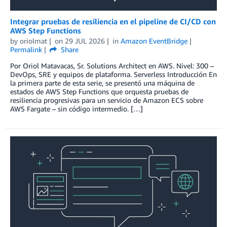
Integrar pruebas de resiliencia en el pipeline de CI/CD con
AWS Step Functions
by
oriolmat
on
29 JUL 2026
in
Amazon EventBridge
Permalink
Share
Por Oriol Matavacas, Sr. Solutions Architect en AWS. Nivel: 300 –
DevOps, SRE y equipos de plataforma. Serverless Introducción En
la primera parte de esta serie, se presentó una máquina de
estados de AWS Step Functions que orquesta pruebas de
resiliencia progresivas para un servicio de Amazon ECS sobre
AWS Fargate – sin código intermedio. […]