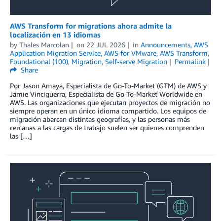
AWS Transform for migrations ahora admite la
localización en 13 idiomas
by
Thales Marcolan
on
22 JUL 2026
in
Announcements
,
AWS
Application Migration Service
,
AWS for VMware
,
AWS Transform
,
Foundational (100)
,
Migration
,
Self-serve Migration
Permalink
Share
Por Jason Amaya, Especialista de Go-To-Market (GTM) de AWS y
Jamie Vinciguerra, Especialista de Go-To-Market Worldwide en
AWS. Las organizaciones que ejecutan proyectos de migración no
siempre operan en un único idioma compartido. Los equipos de
migración abarcan distintas geografías, y las personas más
cercanas a las cargas de trabajo suelen ser quienes comprenden
las […]