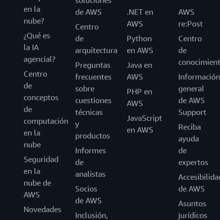
soluciones
en la
de AWS
.NET en
AWS
nube?
AWS
re:Post
Centro
¿Qué es
de
Python
Centro
la IA
arquitectura
en AWS
de
agencial?
conocimien
Preguntas
Java en
Centro
frecuentes
AWS
Información
de
sobre
general
PHP en
conceptos
cuestiones
de AWS
AWS
de
técnicas
Support
JavaScript
computación
y
Reciba
en AWS
en la
productos
ayuda
nube
Informes
de
Seguridad
de
expertos
en la
analistas
Accesibilida
nube de
Socios
de AWS
AWS
de AWS
Asuntos
Novedades
Inclusión,
jurídicos