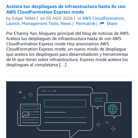
Acelera tus despliegues de infraestructura hasta 4x con
AWS CloudFormation Express mode
by
Edgar Tellez
on
03 AGO 2026
in
AWS CloudFormation
,
Launch
,
Management Tools
,
News
Permalink
Share
Por Channy Yun, bloguero principal del blog de noticias de AWS.
Acelera tus despliegues de infraestructura hasta 4x con AWS
CloudFormation Express mode Hoy anunciamos AWS
CloudFormation Express mode, un nuevo modo de despliegue
que acelera los despliegues para desarrolladores y herramientas
de IA que iteran sobre infraestructura. Express mode acelera los
despliegues al completarse […]