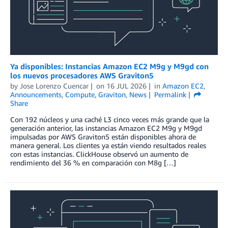
Ya disponibles: Instancias Amazon EC2 M9g y M9gd con
los nuevos procesadores AWS Graviton5
by
Jose Lorenzo Cuencar
on
16 JUL 2026
in
Amazon EC2
,
Announcements
,
Compute
,
Graviton
,
News
Permalink
Share
Con 192 núcleos y una caché L3 cinco veces más grande que la
generación anterior, las instancias Amazon EC2 M9g y M9gd
impulsadas por AWS Graviton5 están disponibles ahora de
manera general. Los clientes ya están viendo resultados reales
con estas instancias. ClickHouse observó un aumento de
rendimiento del 36 % en comparación con M8g […]