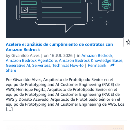
Acelere el análisis de cumplimiento de contratos con
Amazon Bedrock
by
Givanildo Alves
on
16 JUL 2026
in
Amazon Bedrock
,
Amazon Bedrock AgentCore
,
Amazon Bedrock Knowledge Bases
,
Generative AI
,
Serverless
,
Technical How-to
Permalink
Share
Por Givanildo Alves, Arquitecto de Prototipado Sénior en el
equipo de Prototyping and AI Customer Engineering (PACE) de
AWS; Henrique Fugita, Arquitecto de Prototipado Sénior en el
equipo de Prototyping and AI Customer Engineering (PACE) de
AWS y Donato Azevedo, Arquitecto de Prototipado Sénior en el
equipo de Prototyping and AI Customer Engineering de AWS. Los
[…]