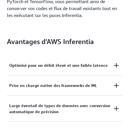
PyTorch et TensorFlow, vous permettant ainsi de
conserver vos codes et flux de travail existants tout en
les exécutant sur les puces Inferentia.
Avantages d’AWS Inferentia
Optimisé pour un débit élevé et une faible latence
Chaque puce Inferentia de première génération
Prise en charge native des frameworks de ML
possède 4 NeuronCores de première génération, et
chaque instance EC2 Inf1 possède jusqu’à 16 puces
AWS Neuron SDK s’intègre nativement aux
Large éventail de types de données avec conversion
Inferentia. Chaque puce Inferentia2 possède
automatique de précision
frameworks de ML les plus répandus, tels que
2 NeuronCores de deuxième génération et chaque
PyTorch et TensorFlow. Avec AWS Neuron, vous
instance EC2 Inf2 possède jusqu’à 12 puces
pouvez utiliser ces frameworks pour déployer de
Inferentia2. Chaque puce Inferentia2 offre une