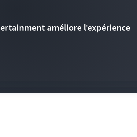
ertainment améliore l'expérience
tilise AWS pour évoluer afin de
ve au nom de ses clients grâce à
ande sans précédent