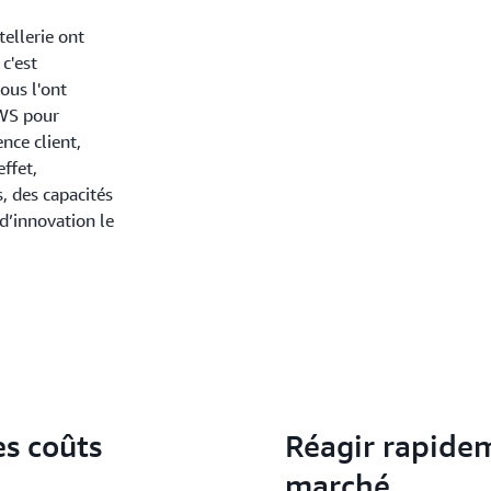
tellerie ont
c'est
ous l'ont
AWS pour
ence client,
ffet,
, des capacités
 d’innovation le
es coûts
Réagir rapide
marché