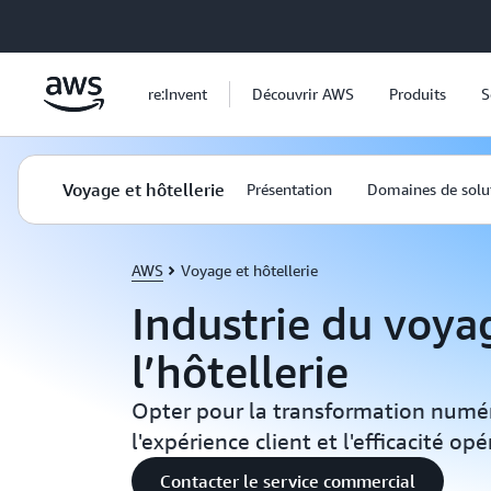
Passer au contenu principal
re:Invent
Découvrir AWS
Produits
S
Voyage et hôtellerie
Présentation
Domaines de solu
AWS
Voyage et hôtellerie
Industrie du voya
l’hôtellerie
Opter pour la transformation numér
l'expérience client et l'efficacité o
Contacter le service commercial