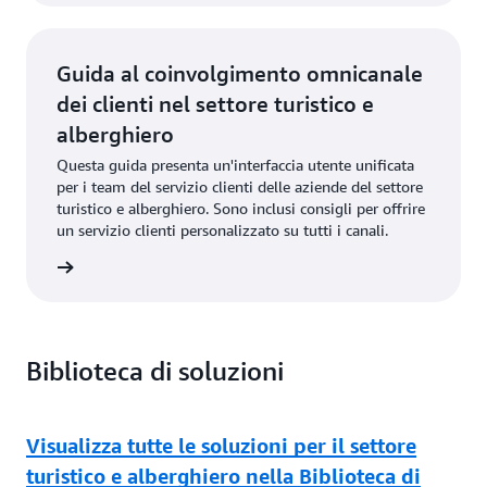
Guida al coinvolgimento omnicanale
dei clienti nel settore turistico e
alberghiero
Questa guida presenta un'interfaccia utente unificata
per i team del servizio clienti delle aziende del settore
turistico e alberghiero. Sono inclusi consigli per offrire
un servizio clienti personalizzato su tutti i canali.
sci qui
Biblioteca di soluzioni
Visualizza tutte le soluzioni per il settore
turistico e alberghiero nella Biblioteca di