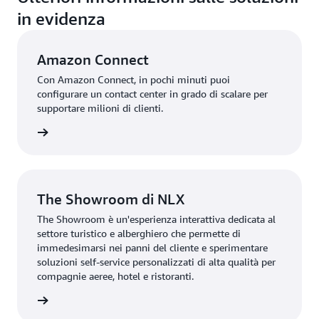
in evidenza
Amazon Connect
Con Amazon Connect, in pochi minuti puoi
configurare un contact center in grado di scalare per
supportare milioni di clienti.
sci qui
The Showroom di NLX
The Showroom è un'esperienza interattiva dedicata al
settore turistico e alberghiero che permette di
immedesimarsi nei panni del cliente e sperimentare
soluzioni self-service personalizzati di alta qualità per
compagnie aeree, hotel e ristoranti.
sci qui