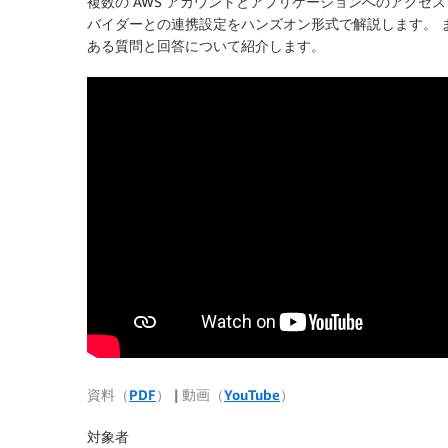
複数の AWS アカウントとアプリケーションへのアクセスを一元管理す
バイダーとの連携設定をハンズオン形式で解説します。 また、AWS 
ある質問と回答について紹介します。
資料（
PDF
） | 動画（
YouTube
）
対象者