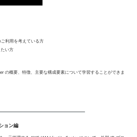
ter のご利⽤を考えている⽅
知りたい⽅
y Center の概要、特徴、主要な構成要素について学習することができま
レーション編