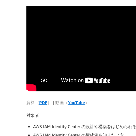
資料（
PDF
） | 動画（
YouTube
）
対象者
AWS IAM Identity Center の設計や構築をはじめられ
AWS IAM Identity Center の構成例を知りたい方