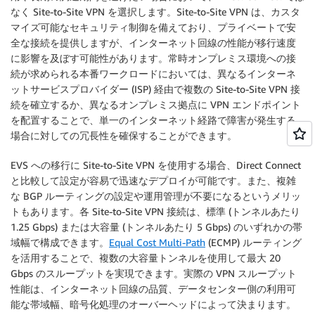
なく Site-to-Site VPN を選択します。Site-to-Site VPN は、カスタ
マイズ可能なセキュリティ制御を備えており、プライベートで安
全な接続を提供しますが、インターネット回線の性能が移行速度
に影響を及ぼす可能性があります。常時オンプレミス環境への接
続が求められる本番ワークロードにおいては、異なるインターネ
ットサービスプロバイダー (ISP) 経由で複数の Site-to-Site VPN 接
続を確立するか、異なるオンプレミス拠点に VPN エンドポイント
を配置することで、単一のインターネット経路で障害が発生する
場合に対しての冗長性を確保することができます。
EVS への移行に Site-to-Site VPN を使用する場合、Direct Connect
と比較して設定が容易で迅速なデプロイが可能です。また、複雑
な BGP ルーティングの設定や運用管理が不要になるというメリッ
トもあります。各 Site-to-Site VPN 接続は、標準 (トンネルあたり
1.25 Gbps) または大容量 (トンネルあたり 5 Gbps) のいずれかの帯
域幅で構成できます。
Equal Cost Multi-Path
(ECMP) ルーティング
を活用することで、複数の大容量トンネルを使用して最大 20
Gbps のスループットを実現できます。実際の VPN スループット
性能は、インターネット回線の品質、データセンター側の利用可
能な帯域幅、暗号化処理のオーバーヘッドによって決まります。