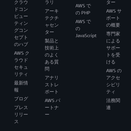
クラウ
ラリ
ター
AWS で
ドコン
アーキ
AWS サ
の PHP
ピュー
テクチ
ポート
AWS で
ティン
ャセン
の概要
の
グコン
ター
専門家
JavaScript
セプト
製品と
による
のハブ
技術上
サポー
AWS ク
のよく
トを受
ラウド
ある質
ける
セキュ
問
AWS の
リティ
アナリ
アクセ
最新情
ストレ
シビリ
報
ポート
ティ
ブログ
AWS パ
法務関
プレス
ートナ
連
リリー
ー
ス