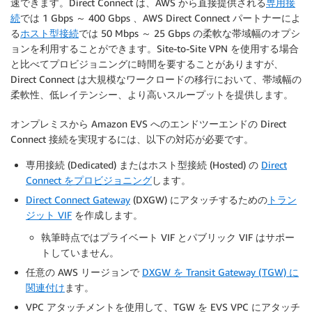
速できます。Direct Connect は、AWS から直接提供される
専用接
続
では 1 Gbps ～ 400 Gbps 、AWS Direct Connect パートナーによ
る
ホスト型接続
では 50 Mbps ～ 25 Gbps の柔軟な帯域幅のオプシ
ョンを利用することができます。Site-to-Site VPN を使用する場合
と比べてプロビジョニングに時間を要することがありますが、
Direct Connect は大規模なワークロードの移行において、帯域幅の
柔軟性、低レイテンシー、より高いスループットを提供します。
オンプレミスから Amazon EVS へのエンドツーエンドの Direct
Connect 接続を実現するには、以下の対応が必要です。
専用接続 (Dedicated) またはホスト型接続 (Hosted) の
Direct
Connect をプロビジョニング
します。
Direct Connect Gateway
(DXGW) にアタッチするための
トラン
ジット VIF
を作成します。
執筆時点ではプライベート VIF とパブリック VIF はサポー
トしていません。
任意の AWS リージョンで
DXGW を Transit Gateway (TGW) に
関連付け
ます。
VPC アタッチメントを使用して、TGW を EVS VPC にアタッチ