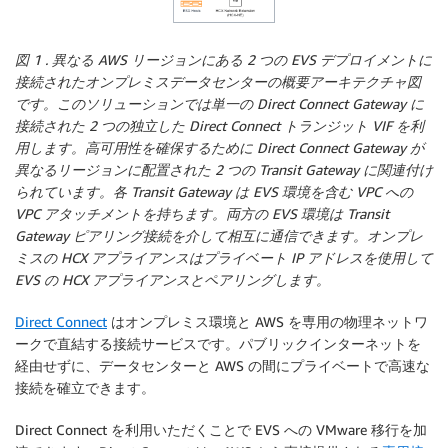
図 1 . 異なる AWS リージョンにある 2 つの EVS デプロイメントに
接続されたオンプレミスデータセンターの概要アーキテクチャ図
です。このソリューションでは単一の Direct Connect Gateway に
接続された 2 つの独立した Direct Connect トランジット VIF を利
用します。高可用性を確保するために Direct Connect Gateway が
異なるリージョンに配置された 2 つの Transit Gateway に関連付け
られています。各 Transit Gateway は EVS 環境を含む VPC への
VPC アタッチメントを持ちます。両方の EVS 環境は Transit
Gateway ピアリング接続を介して相互に通信できます。オンプレ
ミスの HCX アプライアンスはプライベート IP アドレスを使用して
EVS の HCX アプライアンスとペアリングします。
Direct Connect
はオンプレミス環境と AWS を専用の物理ネットワ
ークで直結する接続サービスです。パブリックインターネットを
経由せずに、データセンターと AWS の間にプライベートで高速な
接続を確立できます。
Direct Connect を利用いただくことで EVS への VMware 移行を加