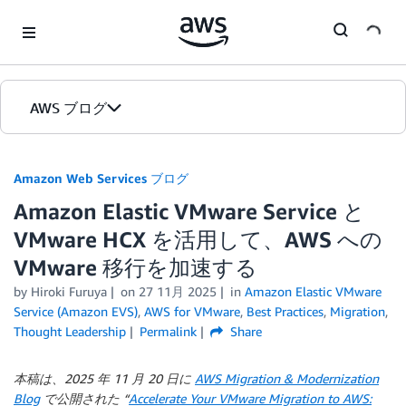
Skip to Main Content
AWS ブログ
ホーム
Amazon Web Services ブログ
Amazon Elastic VMware Service と
カテゴリ
VMware HCX を活用して、AWS への
エディション
VMware 移行を加速する
by
Hiroki Furuya
on
27 11月 2025
in
Amazon Elastic VMware
Service (Amazon EVS)
,
AWS for VMware
,
Best Practices
,
Migration
,
Thought Leadership
Permalink
Share
本稿は、2025 年 11 月 20 日に
AWS Migration & Modernization
Blog
で公開された “
Accelerate Your VMware Migration to AWS: