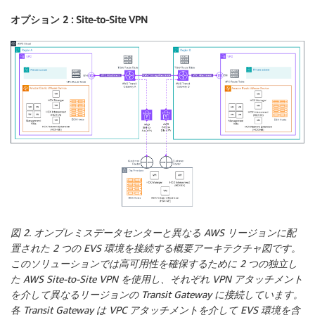
オプション 2 : Site-to-Site VPN
図 2. オンプレミスデータセンターと異なる AWS リージョンに配
置された 2 つの EVS 環境を接続する概要アーキテクチャ図です。
このソリューションでは高可用性を確保するために 2 つの独立し
た AWS Site-to-Site VPN を使用し、それぞれ VPN アタッチメント
を介して異なるリージョンの Transit Gateway に接続しています。
各 Transit Gateway は VPC アタッチメントを介して EVS 環境を含