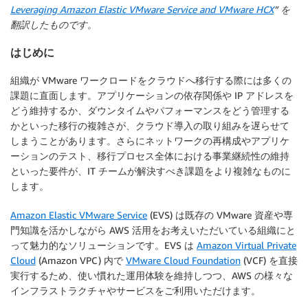
Leveraging Amazon Elastic VMware Service and VMware HCX
” を
翻訳したものです。
はじめに
組織が VMware ワークロードをクラウドへ移行する際には多くの
課題に直面します。アプリケーションの依存関係や IP アドレスを
どう維持するか、ダウンタイムやパフォーマンスをどう管理する
かといった移行の複雑さが、クラウド導入の取り組みを遅らせて
しまうことがあります。さらにネットワークの再構成やアプリケ
ーションのテスト、移行プロセス全体における事業継続性の維持
といった要件が、IT チームが解決すべき課題をより複雑なものに
します。
Amazon Elastic VMware Service
(EVS) は既存の VMware 資産や専
門知識を活かしながら AWS 活用をお考えいただいている組織にと
って魅力的なソリューションです。EVS は
Amazon Virtual Private
Cloud
(Amazon VPC) 内で
VMware Cloud Foundation
(VCF) を直接
実行するため、使い慣れた運用体験を維持しつつ、AWS の様々な
インフラストラクチャやサービスをご利用いただけます。