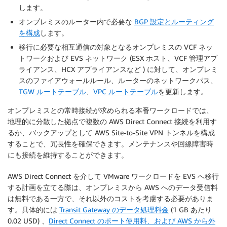
します。
オンプレミスのルーター内で必要な
BGP 設定とルーティング
を構成
します。
移行に必要な相互通信の対象となるオンプレミスの VCF ネッ
トワークおよび EVS ネットワーク (ESX ホスト、VCF 管理アプ
ライアンス、HCX アプライアンスなど ) に対して、オンプレミ
スのファイアウォールルール、ルーターのネットワークパス、
TGW ルートテーブル
、
VPC ルートテーブル
を更新します。
オンプレミスとの常時接続が求められる本番ワークロードでは、
地理的に分散した拠点で複数の AWS Direct Connect 接続を利用す
るか、バックアップとして AWS Site-to-Site VPN トンネルを構成
することで、冗長性を確保できます。メンテナンスや回線障害時
にも接続を維持することができます。
AWS Direct Connect を介して VMware ワークロードを EVS へ移行
する計画を立てる際は、オンプレミスから AWS へのデータ受信料
は無料である一方で、それ以外のコストを考慮する必要がありま
す。具体的には
Transit Gateway のデータ処理料金
(1 GB あたり
0.02 USD) 、
Direct Connect のポート使用料、および AWS から外