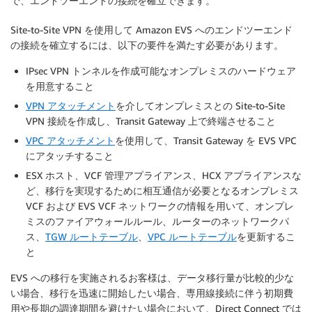
で、エンドツーエンドの接続を確立できます。
Site-to-Site VPN を使用して Amazon EVS へのエンドツーエンド
の接続を確立するには、以下の要件を満たす必要があります。
IPsec VPN トンネルを作成可能なオンプレミスのハードウェア
を用意すること
VPN アタッチメント
を介してオンプレミスとの Site-to-Site
VPN 接続を作成し、Transit Gateway 上で終端させること
VPC アタッチメント
を使用して、Transit Gateway を EVS VPC
にアタッチすること
ESX ホスト、VCF 管理アプライアンス、HCX アプライアンスな
ど、移行を実現するために相互通信が必要となるオンプレミス
VCF および EVS VCF ネットワークの情報を用いて、オンプレ
ミスのファイアウォールルール、ルーターのネットワークパ
ス、
TGW ルートテーブル
、
VPC ルートテーブル
を更新するこ
と
EVS への移行を実施されるお客様は、データ移行量が比較的少な
い場合、移行を迅速に開始したい場合、専用線接続に伴う初期費
用や長期の調達期間を避けたい場合において、Direct Connect では