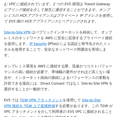
む VPC に接続されています。2 つの EVS 環境は Transit Gateway
ピアリング接続を介して相互に通信することができます。オンプ
レミスの HCX アプライアンスはプライベート IP アドレスを使用し
て EVS 側の HCX アプライアンスとペアリングされます。
Site-to-Site VPN
はパブリックインターネットを経由して、オンプ
レミスのネットワークを AWS に安全に拡張するプライベート接続
を提供します。
IP Security
(IPSec) による認証と暗号化されたトン
ネルを使用することで、安全なネットワーク間通信を実現しま
す。
オンプレミス環境を AWS に接続する際、迅速かつコストパフォー
マンスの高い接続が必要で、帯域幅の要件がそれほど高くない場
合や、インターネット経由の接続によるパフォーマンスの変動を
許容できる場合には、Direct Connect ではなく Site-to-Site VPN を
選択することが一般的です。
EVS では
TGW VPN アタッチメント
を使用して
Site-to-Site
VPN 接続を TGW 上で直接終端
する必要があります。この TGW が
VPC アタッチメントを介して利用者の EVS VPC に接続されること