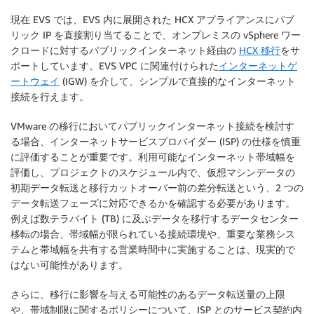
現在 EVS では、EVS 内に展開された HCX アプライアンスにパブ
リック IP を直接割り当てることで、オンプレミスの vSphere ワー
クロードに対するパブリックインターネット経由の
HCX 移行
をサ
ポートしています。EVS VPC に関連付けられた
インターネットゲ
ートウェイ
(IGW) を介して、シンプルで直接的なインターネット
接続を行えます。
VMware の移行においてパブリックインターネット接続を検討す
る場合、インターネットサービスプロバイダー (ISP) の仕様を慎重
に評価することが重要です。利用可能なインターネット帯域幅を
評価し、プロジェクトのスケジュール内で、仮想マシンデータの
初期データ転送と移行カットオーバー前の差分転送という、2 つの
データ転送フェーズに対応できるかを確認する必要があります。
例えば数テラバイト (TB) に及ぶデータを移行するデータセンター
移転の場合、帯域幅が限られている接続環境や、重要な業務シス
テムと帯域幅を共有する営業時間中に実施することは、現実的で
はない可能性があります。
さらに、移行に影響を与える可能性のあるデータ転送量の上限
や、帯域制限に関するポリシーについて、ISP とのサービス契約内