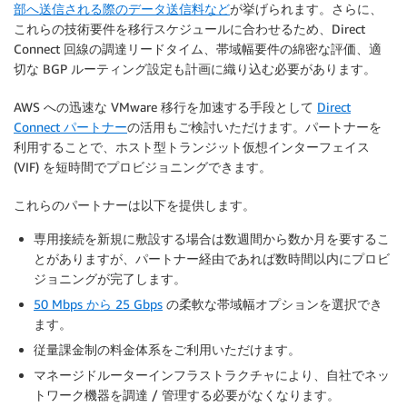
部へ送信される際のデータ送信料など
が挙げられます。さらに、
これらの技術要件を移行スケジュールに合わせるため、Direct
Connect 回線の調達リードタイム、帯域幅要件の綿密な評価、適
切な BGP ルーティング設定も計画に織り込む必要があります。
AWS への迅速な VMware 移行を加速する手段として
Direct
Connect パートナー
の活用もご検討いただけます。パートナーを
利用することで、ホスト型トランジット仮想インターフェイス
(VIF) を短時間でプロビジョニングできます。
これらのパートナーは以下を提供します。
専用接続を新規に敷設する場合は数週間から数か月を要するこ
とがありますが、パートナー経由であれば数時間以内にプロビ
ジョニングが完了します。
50 Mbps から 25 Gbps
の柔軟な帯域幅オプションを選択でき
ます。
従量課金制の料金体系をご利用いただけます。
マネージドルーターインフラストラクチャにより、自社でネッ
トワーク機器を調達 / 管理する必要がなくなります。