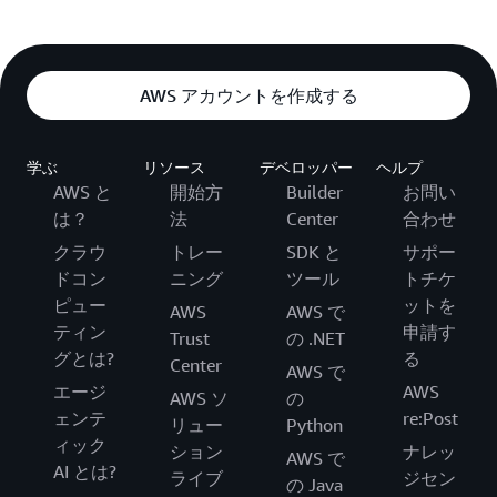
AWS アカウントを作成する
学ぶ
リソース
デベロッパー
ヘルプ
AWS と
開始方
Builder
お問い
は？
法
Center
合わせ
クラウ
トレー
SDK と
サポー
ドコン
ニング
ツール
トチケ
ピュー
ットを
AWS
AWS で
ティン
申請す
Trust
の .NET
グとは?
る
Center
AWS で
エージ
AWS
AWS ソ
の
ェンテ
re:Post
リュー
Python
ィック
ション
ナレッ
AWS で
AI とは?
ライブ
ジセン
の Java