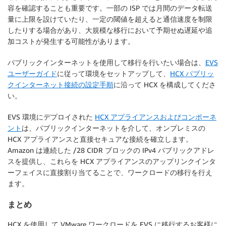
容を確認することも重要です。一部の ISP では月間のデータ転送
量に上限を設けていたり、一定の閾値を超えると通信速度を制限
したりする場合があり、大規模な移行において予期せぬ遅延や追
加コストが発生する可能性があります。
パブリックインターネットを使用して移行を行いたい場合は、
EVS
ユーザーガイド
に従って環境をセットアップして、
HCX パブリッ
クインターネット接続の設定手順
に沿って HCX を構成してくださ
い。
EVS 環境にデプロイされた
HCX アプライアンスおよびコンポーネ
ント
は、パブリックインターネットを介して、オンプレミスの
HCX アプライアンスと直接セキュアな接続を確立します。
Amazon は連続した /28 CIDR ブロックの IPv4 パブリックアドレ
スを提供し、これらを HCX アプライアンスのアップリンクインタ
ーフェイスに直接割り当てることで、ワークロードの移行を行え
ます。
まとめ
HCX を使用して VMware ワークロードを EVS に移行するお客様に