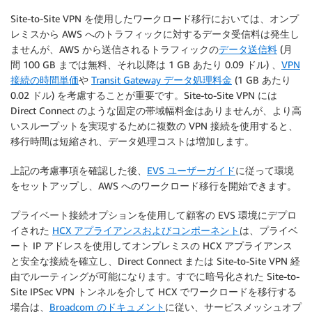
Site-to-Site VPN を使用したワークロード移行においては、オンプ
レミスから AWS へのトラフィックに対するデータ受信料は発生し
ませんが、AWS から送信されるトラフィックの
データ送信料
(月
間 100 GB までは無料、それ以降は 1 GB あたり 0.09 ドル) 、
VPN
接続の時間単価
や
Transit Gateway データ処理料金
(1 GB あたり
0.02 ドル) を考慮することが重要です。Site-to-Site VPN には
Direct Connect のような固定の帯域幅料金はありませんが、より高
いスループットを実現するために複数の VPN 接続を使用すると、
移行時間は短縮され、データ処理コストは増加します。
上記の考慮事項を確認した後、
EVS ユーザーガイド
に従って環境
をセットアップし、AWS へのワークロード移行を開始できます。
プライベート接続オプションを使用して顧客の EVS 環境にデプロ
イされた
HCX アプライアンスおよびコンポーネント
は、プライベ
ート IP アドレスを使用してオンプレミスの HCX アプライアンス
と安全な接続を確立し、Direct Connect または Site-to-Site VPN 経
由でルーティングが可能になります。すでに暗号化された Site-to-
Site IPSec VPN トンネルを介して HCX でワークロードを移行する
場合は、
Broadcom のドキュメント
に従い、サービスメッシュオプ