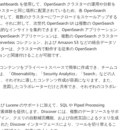
Dashboards を使用して、OpenSearch クラスターの運用や分析を
 はクラスターと同じ場所に配置されているため、各 OpenSearch
ません。そして、複数のクラスターにワークロードをスケールアップする
て、次世代 OpenSearch UI は複数の OpenSearch
インサイトを集約できます。OpenSearch アプリケーション
penSearch アプリケーションは、複数の OpenSearch クラスター
ce Serverless コレクション、および Amazon S3 などの統合データソ
スターは、クラスター内で動作する従来の OpenSearch
プリケーションと関連付けることが可能です。
特化したコンテンツをプライベートスペースで簡単に作成でき、チームコ
rvability」「Security Analytics」「Search」などの人
し、それぞれに適したコンテンツ作成が容易になります。また、
ており、意図したコラボレーターだけと共有でき、それぞれのコラボレ
Lucene のサポートに加えて、SQL や Piped Processing
探索体験を提供します。Discover には、複数のデータソースをサポ
ザイン、クエリの自動補完機能、および自然言語によるクエリ生成
 Discover インターフェースにより、ツールを切り替えるこ