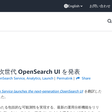
English
お問い合わせ
 が次世代 OpenSearch UI を発表
Search Service
,
Analytics
,
Launch
Permalink
Share
ervice launches the next-generation OpenSearch UI
を翻訳した
ました。
わたる包括的な可観測性を実現する、最新の運用分析機能をリリ