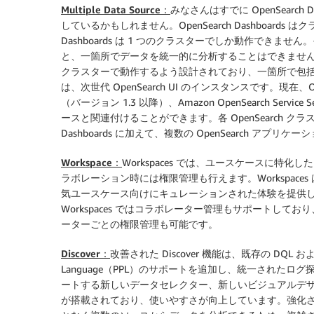
Multiple Data Source：
みなさんはすでに OpenSearch 
しているかもしれません。OpenSearch Dashboards
Dashboards は 1 つのクラスターでしか動作でき
と、一箇所でデータを統一的に分析することはできません。それに対し
クラスターで動作するよう設計されており、一箇所で包括的な
は、次世代 OpenSearch UI のインスタンスです。現在、O
（バージョン 1.3 以降）、Amazon OpenSearch Servi
ースと関連付けることができます。各 OpenSearch クラ
Dashboards に加えて、複数の OpenSearch ア
Workspace：
Workspaces では、ユースケースに
ラボレーション時には権限管理も行えます。Workspaces は、「Obse
気ユースケース向けにキュレーションされた体験を提供
Workspaces ではコラボレーター管理もサポートし
ーターごとの権限管理も可能です。
Discover：
改善された Discover 機能は、既存の DQL および 
Language（PPL）のサポートを追加し、統一されたログ
ートする新しいデータセレクター、新しいビジュアルデ
が搭載されており、使いやすさが向上しています。強化された