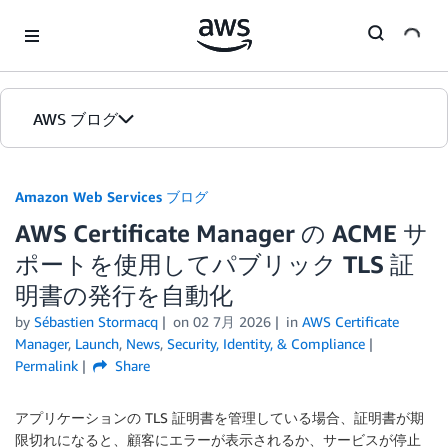
Skip to Main Content
AWS ブログ
ホーム
Amazon Web Services ブログ
AWS Certificate Manager の ACME サ
カテゴリ
ポートを使用してパブリック TLS 証
エディション
明書の発行を自動化
by
Sébastien Stormacq
on
02 7月 2026
in
AWS Certificate
Manager
,
Launch
,
News
,
Security, Identity, & Compliance
Permalink
Share
アプリケーションの TLS 証明書を管理している場合、証明書が期
限切れになると、顧客にエラーが表示されるか、サービスが停止