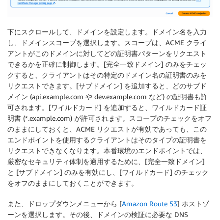
下にスクロールして、ドメインを設定します。ドメイン名を入力
し、ドメインスコープを選択します。スコープは、ACME クライ
アントがこのドメインに対してどの証明書パターンをリクエスト
できるかを正確に制御します。[
完全一致ドメイン
] のみをチェッ
クすると、クライアントはその特定のドメイン名の証明書のみを
リクエストできます。[
サブドメイン
] を追加すると、どのサブド
メイン (api.example.com や dev.example.com など) の証明書も許
可されます。[
ワイルドカード
] を追加すると、ワイルドカード証
明書 (*.example.com) が許可されます。スコープのチェックをオフ
のままにしておくと、ACME リクエストが有効であっても、この
エンドポイントを使用するクライアントはそのタイプの証明書を
リクエストできなくなります。本番環境のエンドポイントでは、
厳密なセキュリティ体制を適用するために、[
完全一致ドメイン
]
と [
サブドメイン
] のみを有効にし、[
ワイルドカード
] のチェック
をオフのままにしておくことができます。
また、ドロップダウンメニューから [
Amazon Route 53
] ホストゾ
ーンを選択します。その後、ドメインの検証に必要な DNS