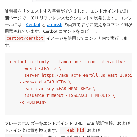
証明書をリクエストする準備ができました。エンドポイントの詳
細ページで、[
CLI リファレンスセクション
] を展開します。コンソ
ールには、
Certbot
と
acme.sh
の両方ですぐに使えるコマンド例が
用意されています。Certbot コマンドをコピーし、
イメージを使用してコンテナ内で実行しま
certbot/certbot
す。
certbot certonly --standalone --non-interactive --ag
    --email <EMAIL> \

    --server https://acm-acme-enroll.us-east-1.api.a
    --eab-kid <EAB_KID> \

    --eab-hmac-key <EAB_HMAC_KEY> \

    --issuance-timeout <ISSUANCE_TIMEOUT> \

    -d <DOMAIN>
プレースホルダーをエンドポイント URL、EAB 認証情報、および
ドメイン名に置き換えます。
および
--eab-kid