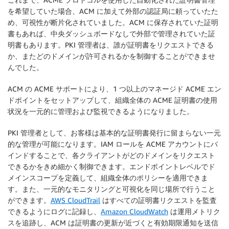
を希望していた場合、ACM に加えて外部の認証局に頼っていたた
め、可視性が断片化されていました。ACM に保存されていた証明
書もあれば、中央ダッシュボードなしで外部で管理されていた証
明書もあります。PKI 管理者は、誰が証明書をリクエストできる
か、またどのドメインが許可されるかを制御することができませ
んでした。
ACM の ACME サポートにより、1 つ以上のマネージド ACME エン
ドポイントをセットアップして、組織全体の ACME 証明書の使用
状況を一元的に管理および監視できるようになりました。
PKI 管理者として、お客様は基本的な証明書発行に留まらない一元
的な管理が可能になります。IAM ロールを ACME アカウントにバ
インドすることで、各クライアントがどのドメインをリクエスト
できるかをきめ細かく制御できます。エンドポイントレベルでド
メインスコープを定義して、組織全体のポリシーを適用できま
す。また、一元的なモニタリングと可視化を同じ場所で行うこと
ができます。
AWS CloudTrail
はすべての証明書リクエストを監査
できるようにログに記録し、
Amazon CloudWatch
は運用メトリク
スを追跡し、ACM は証明書の更新が近づくと有効期限通知を送信