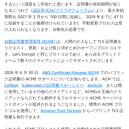
するという課題をご存知だと思います。証明書の有効期間が短く
なるにつれて（
認証局 (CA)/ブラウザフォーラム
により、最大有効
期間を 2027 年 3 月から 100 日間に短縮し、2029 年までに 47 日
に短縮することが義務付けられています)、手動更新プロセスは受
け入れられなくなります。自動化が必要です。
自動証明書管理環境 (ACME)
は、人間の介入なしで TLS 証明書を
リクエスト、更新、および取り消すためのオープンプロトコルで
す。Let’s Encrypt と同じプロトコルであり、あらゆるプラットフ
ォームで数十のクライアントによってサポートされています。
2026 年 6 月 30 日、
AWS Certificate Manager (ACM)
でのパブリッ
ク証明書の ACME サポートについてお知らせします。ACM では、
Certbot
、
Kubernetes の証明書マネージャー
、
acme.sh
、または既
に使用しているその他のクライアントなど、ACMEv2 互換のクラ
イアントならどれでも動作するフルマネージド ACME サーバーエ
ンドポイントが提供されるようになりました。標準の ACME プロ
トコルを使用して、
Amazon Trust Services
からパブリック TLS 証
明書を発行できます。
これまで、ACME プロトコルを使用した自動化された証明書管理