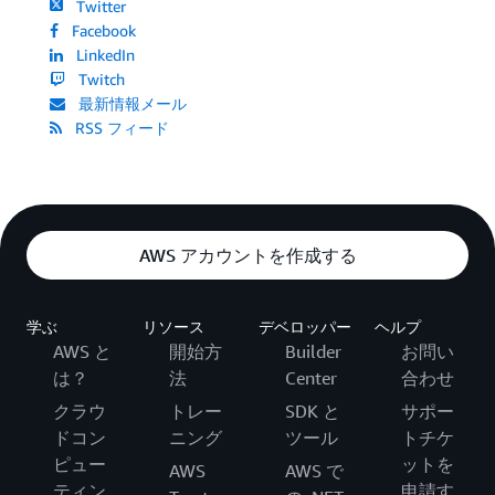
Twitter
Facebook
LinkedIn
Twitch
最新情報メール
RSS フィード
AWS アカウントを作成する
学ぶ
リソース
デベロッパー
ヘルプ
AWS と
開始方
Builder
お問い
は？
法
Center
合わせ
クラウ
トレー
SDK と
サポー
ドコン
ニング
ツール
トチケ
ピュー
ットを
AWS
AWS で
ティン
申請す