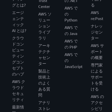
Trust
の .NET
グとは?
る
Center
AWS で
エージ
AWS
AWS ソ
の
ェンテ
re:Post
リュー
Python
ィック
ション
ナレッ
AWS で
AI とは?
ライブ
ジセン
の Java
クラウ
ラリ
ター
AWS で
ドコン
アーキ
AWS サ
の PHP
ピュー
テクチ
ポート
AWS で
ティン
ャセン
の概要
の
グコン
ター
専門家
JavaScript
セプト
製品と
による
のハブ
技術上
サポー
AWS ク
のよく
トを受
ラウド
ある質
ける
セキュ
問
AWS の
リティ
アナリ
アクセ
最新情
ストレ
シビリ