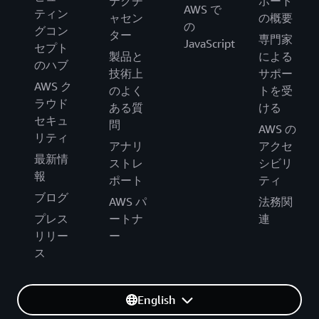
テクチ
ポート
AWS で
ティン
ャセン
の概要
の
グコン
ター
専門家
JavaScript
セプト
製品と
による
のハブ
技術上
サポー
AWS ク
のよく
トを受
ラウド
ある質
ける
セキュ
問
AWS の
リティ
アナリ
アクセ
最新情
ストレ
シビリ
報
ポート
ティ
ブログ
AWS パ
法務関
プレス
ートナ
連
リリー
ー
ス
English