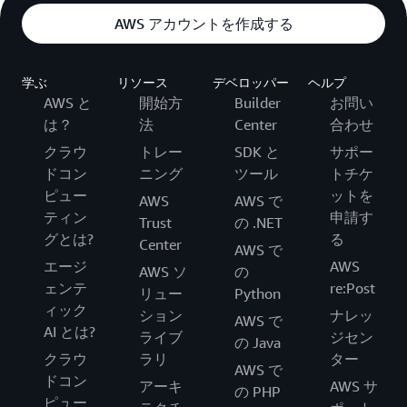
AWS アカウントを作成する
学ぶ
リソース
デベロッパー
ヘルプ
AWS と
開始方
Builder
お問い
は？
法
Center
合わせ
クラウ
トレー
SDK と
サポー
ドコン
ニング
ツール
トチケ
ピュー
ットを
AWS
AWS で
ティン
申請す
Trust
の .NET
グとは?
る
Center
AWS で
エージ
AWS
AWS ソ
の
ェンテ
re:Post
リュー
Python
ィック
ション
ナレッ
AWS で
AI とは?
ライブ
ジセン
の Java
クラウ
ラリ
ター
AWS で
ドコン
アーキ
AWS サ
の PHP
ピュー