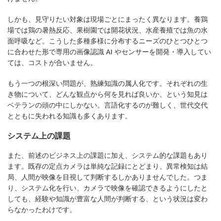
しかも、見守りたい対象は現場ごとにまったく異なります。養鶏
場では鶏の暑熱反応、果樹園では開花状況、水産養殖では魚の水
面呼吸など。こうした多種多様に分布するニーズのひとつひとつ
に合わせた形で専用の画像認識 AI やセンサーを開発・導入してい
ては、コストが合いません。
もう一つの根深い問題が、熟練知識の属人化です。それぞれの生
き物について、どんな観点から何を見れば良いか、という知見は
ベテランの頭の中にしかない。言語化するのが難しく、世代交代
とともに失われる知識も多くあります。
システム上の課題
また、前述のビジネス上の課題に加え、システム的な課題もあり
ます。既存の定点カメラは単純な記録にとどまり、異常検知は結
局、人間が映像を目視して判断するしかありませんでした。つま
り、システム化を行い、カメラで映像を確認できるようにしたと
しても、経験や知識が豊富な人間が判断する、という状況は変わ
らなかったわけです。