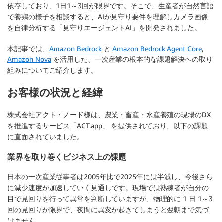
依存しており、1日1～3回が限界です。そこで、生産者が自然言語
で養鶏の様子を相談すると、AIが見守り要件を理解しカメラ画像
を自律分析する「見守りエージェントAI」を開発されました。
本記事では、
Amazon Bedrock
と
Amazon Bedrock Agent Core
,
Amazon Nova
を活用した、一次産業の根本的な課題解決への取り
組みについてご紹介します。
お客様の状況と経緯
株式会社アクト・ノード様は、農業・畜産・水産養殖の現場のDX
を推進するサービス「ACT.app」 を提供されており、以下の課題
に直面されていました。
業界を取り巻くビジネス上の課題
日本の一次産業従事者は2005年比で2025年には半減し、今後さら
に減少速度が加速していく見通しです。現場では熟練者が自分の
目で見回りを行って異常を判断していますが、物理的に 1 日 1～3
回の見回りが限界で、夜間に異変が起きてしまうと翌朝まで気づ
けません。