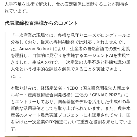
人手不足を技術で解決し、食の安定確保に貢献することが期待さ
れています。
代表取締役百津様からのコメント
「一次産業の現場では、多様な見守りニーズがロングテールに
分布しており、従来の専用AI開発では対応しきれませんでし
た。Amazon Bedrock により、生産者の自然言語での要件定義
を理解し、自律的に見守りを実施するエージェントAIを実現で
きました。生成AIの力で、一次産業の人手不足と熟練知識の属
人化という根本的な課題を解決できることを実証できまし
た。」
本取り組みは、経済産業省・NEDO（国立研究開発法人新エネ
ルギー・産業技術総合開発機構）主催の「GENIAC PRIZE」に
もエントリーしており、国産基盤モデルを活用した生成AIの革
新的な活用事例としても取り上げられています。また、農林水
産省のスマート農業実証プロジェクトにも認定されており、国
を挙げた一次産業のDX推進において重要な役割を果たしていま
す。