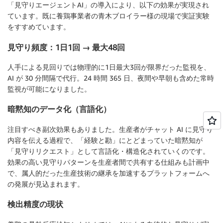
「見守りエージェントAI」の導入により、以下の効果が実現され
ています。既に養鶏事業者の青木ブロイラー様の現場で実証実験
をすすめています。
見守り頻度：1日1回 → 最大48回
人手による見回りでは物理的に1日最大3回が限界だった監視を、
AI が 30 分間隔で代行。24 時間 365 日、夜間や早朝も含めた常時
監視が可能になりました。
暗黙知のデータ化（言語化）
注目すべき副次効果もありました。生産者がチャット AI に見守り
内容を伝える過程で、「経験と勘」にとどまっていた暗黙知が
「見守りリクエスト」として言語化・構造化されていくのです。
効果の高い見守りパターンを生産者間で共有する仕組みも計画中
で、属人的だった生産技術の継承を加速するプラットフォームへ
の発展が見込まれます。
検出精度の現状