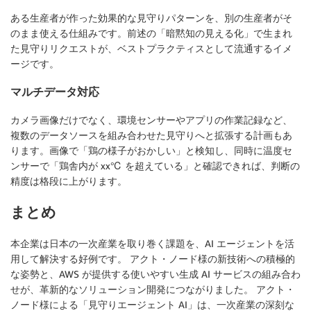
ある生産者が作った効果的な見守りパターンを、別の生産者がそ
のまま使える仕組みです。前述の「暗黙知の見える化」で生まれ
た見守りリクエストが、ベストプラクティスとして流通するイメ
ージです。
マルチデータ対応
カメラ画像だけでなく、環境センサーやアプリの作業記録など、
複数のデータソースを組み合わせた見守りへと拡張する計画もあ
ります。画像で「鶏の様子がおかしい」と検知し、同時に温度セ
ンサーで「鶏舎内が xx℃ を超えている」と確認できれば、判断の
精度は格段に上がります。
まとめ
本企業は日本の一次産業を取り巻く課題を、AI エージェントを活
用して解決する好例です。 アクト・ノード様の新技術への積極的
な姿勢と、AWS が提供する使いやすい生成 AI サービスの組み合わ
せが、革新的なソリューション開発につながりました。 アクト・
ノード様による「見守りエージェント AI」は、一次産業の深刻な