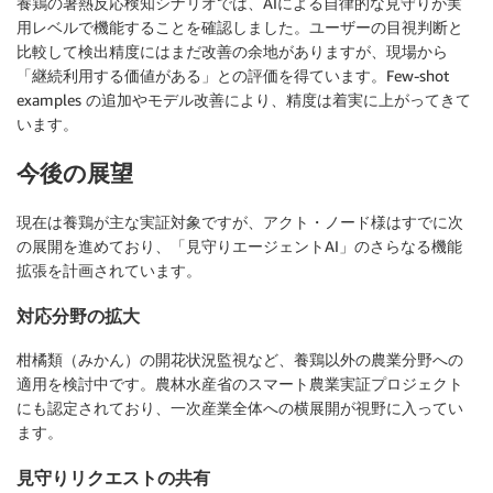
養鶏の暑熱反応検知シナリオでは、AIによる自律的な見守りが実
用レベルで機能することを確認しました。ユーザーの目視判断と
比較して検出精度にはまだ改善の余地がありますが、現場から
「継続利用する価値がある」との評価を得ています。Few-shot
examples の追加やモデル改善により、精度は着実に上がってきて
います。
今後の展望
現在は養鶏が主な実証対象ですが、アクト・ノード様はすでに次
の展開を進めており、「見守りエージェントAI」のさらなる機能
拡張を計画されています。
対応分野の拡大
柑橘類（みかん）の開花状況監視など、養鶏以外の農業分野への
適用を検討中です。農林水産省のスマート農業実証プロジェクト
にも認定されており、一次産業全体への横展開が視野に入ってい
ます。
見守りリクエストの共有