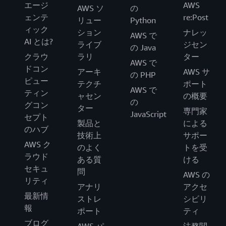
エージ
AWS
AWS ソ
の
ェンテ
re:Post
リュー
Python
ィック
ション
ナレッ
AWS で
AI とは?
ライブ
ジセン
の Java
クラウ
ラリ
ター
AWS で
ドコン
アーキ
AWS サ
の PHP
ピュー
テクチ
ポート
AWS で
ティン
ャセン
の概要
の
グコン
ター
専門家
JavaScript
セプト
製品と
による
のハブ
技術上
サポー
AWS ク
のよく
トを受
ラウド
ある質
ける
セキュ
問
AWS の
リティ
アナリ
アクセ
最新情
ストレ
シビリ
報
ポート
ティ
ブログ
AWS パ
法務関