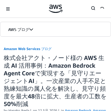
Skip to Main Content
AWS ブログ
ホーム
Amazon Web Services ブログ
株式会社アクト・ノード様の AWS 生
カテゴリ
成 AI 活用事例：Amazon Bedrock
エディション
Agent Coreで実現する「見守りエー
ジェントAI」。一次産業の人手不足と
熟練知識の属人化を解決し、見守り頻
度を最大48倍に拡大、生産者の工数を
50%削減
by
Hanako Ikeda
on
12 5月 2026
in
Amazon Bedrock
,
Amazon