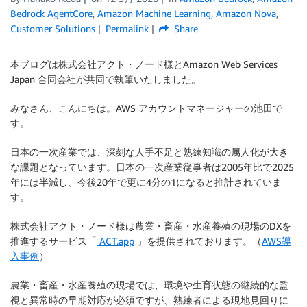
Bedrock AgentCore
,
Amazon Machine Learning
,
Amazon Nova
,
Customer Solutions
Permalink
Share
本ブログは株式会社アクト・ノード様とAmazon Web Services
Japan 合同会社が共同で執筆いたしました。
みなさん、こんにちは。AWS アカウントマネージャーの池田で
す。
日本の一次産業では、深刻な人手不足と熟練知識の属人化が大き
な課題となっています。日本の一次産業従事者は2005年比で2025
年には半減し、今後20年で更に4分の1になると推計されていま
す。
株式会社アクト・ノード様は農業・畜産・水産養殖の現場のDXを
推進するサービス「
ACT.app
」を提供されております。（
AWS導
入事例
）
農業・畜産・水産養殖の現場では、環境や生育状態の継続的な監
視と異常時の早期対応が必須ですが、熟練者による現地見回りに