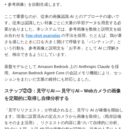
+ 参考画像）を自動生成します。
ここで重要なのが、従来の画像認識 AI とのアプローチの違いで
す。従来は認識したい対象ごとに大量の学習データを用意する必
要がありました。本システムでは、参考画像を数枚と説明文を組
み合わせる
Few-shot examples
の手法を採用。たとえば、鶏が暑
さを感じたときに口を大きく開けて呼吸する「パンティング」と
いう行動を、参考画像と説明文を「お手本」として AI に理解さ
せ、検出できるようにしています。
基盤モデルとして Amazon Bedrock 上の Anthropic Claude を採
用。Amazon Bedrock Agent Core の会話メモリ機能により、セッ
ションをまたいだ文脈の維持にも対応しました。
ステップ②③：見守りAI — 見守りAI – Webカメラの画像
を定期的に取得し自律分析する
「見守りリクエスト」が作成されると、見守り AI が稼働を開始し
ます。現場に設置済みの定点カメラから画像を取得し（既存設備
をそのまま活用）、リクエストの内容に基づいて自律的に分析。
30 分に 1 回、1 日 48 回の画像分析が可能で、従来の人手による