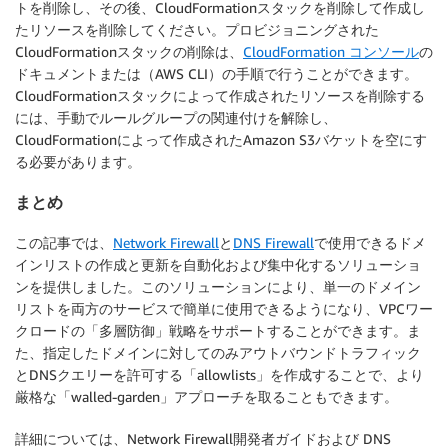
トを削除し、その後、CloudFormationスタックを削除して作成し
たリソースを削除してください。プロビジョニングされた
CloudFormationスタックの削除は、
CloudFormation コンソール
の
ドキュメントまたは（AWS CLI）の手順で行うことができます。
CloudFormationスタックによって作成されたリソースを削除する
には、手動でルールグループの関連付けを解除し、
CloudFormationによって作成されたAmazon S3バケットを空にす
る必要があります。
まとめ
この記事では、
Network Firewall
と
DNS Firewall
で使用できるドメ
インリストの作成と更新を自動化および集中化するソリューショ
ンを提供しました。このソリューションにより、単一のドメイン
リストを両方のサービスで簡単に使用できるようになり、VPCワー
クロードの「多層防御」戦略をサポートすることができます。ま
た、指定したドメインに対してのみアウトバウンドトラフィック
とDNSクエリーを許可する「allowlists」を作成することで、より
厳格な「walled-garden」アプローチを取ることもできます。
詳細については、Network Firewall開発者ガイドおよび DNS