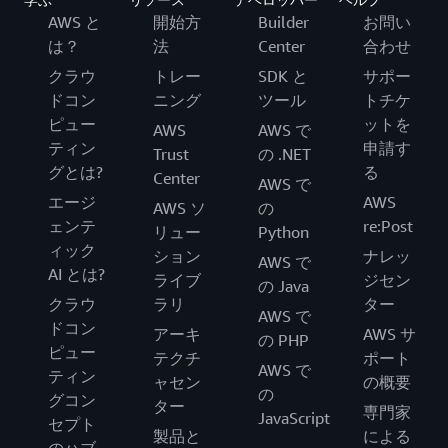
AWS と
開始方
Builder
お問い
は？
法
Center
合わせ
クラウ
トレー
SDK と
サポー
ドコン
ニング
ツール
トチケ
ピュー
ットを
AWS
AWS で
ティン
申請す
Trust
の .NET
グとは?
る
Center
AWS で
エージ
AWS
AWS ソ
の
ェンテ
re:Post
リュー
Python
ィック
ション
ナレッ
AWS で
AI とは?
ライブ
ジセン
の Java
クラウ
ラリ
ター
AWS で
ドコン
アーキ
AWS サ
の PHP
ピュー
テクチ
ポート
AWS で
ティン
ャセン
の概要
の
グコン
ター
専門家
JavaScript
セプト
製品と
による
のハブ