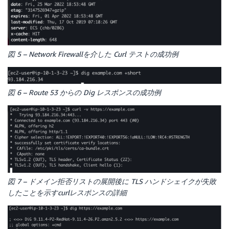
図 5 – Network Firewallを介した Curl テストの成功例
図 6 – Route 53 からの Dig レスポンスの成功例
図 7 – ドメイン拒否リストの展開後に TLS ハンドシェイクが失敗
したことを示すcurlレスポンスの詳細