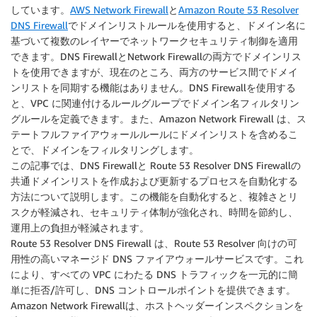
しています。
AWS Network Firewall
と
Amazon Route 53 Resolver
DNS Firewall
でドメインリストルールを使用すると、ドメイン名に
基づいて複数のレイヤーでネットワークセキュリティ制御を適用
できます。DNS FirewallとNetwork Firewallの両方でドメインリス
トを使用できますが、現在のところ、両方のサービス間でドメイ
ンリストを同期する機能はありません。DNS Firewallを使用する
と、VPC に関連付けるルールグループでドメイン名フィルタリン
グルールを定義できます。また、Amazon Network Firewall は、ス
テートフルファイアウォールルールにドメインリストを含めるこ
とで、ドメインをフィルタリングします。
この記事では、DNS Firewallと Route 53 Resolver DNS Firewallの
共通ドメインリストを作成および更新するプロセスを自動化する
方法について説明します。この機能を自動化すると、複雑さとリ
スクが軽減され、セキュリティ体制が強化され、時間を節約し、
運用上の負担が軽減されます。
Route 53 Resolver DNS Firewall は、Route 53 Resolver 向けの可
用性の高いマネージド DNS ファイアウォールサービスです。これ
により、すべての VPC にわたる DNS トラフィックを一元的に簡
単に拒否/許可し、DNS コントロールポイントを提供できます。
Amazon Network Firewallは、ホストヘッダーインスペクションを