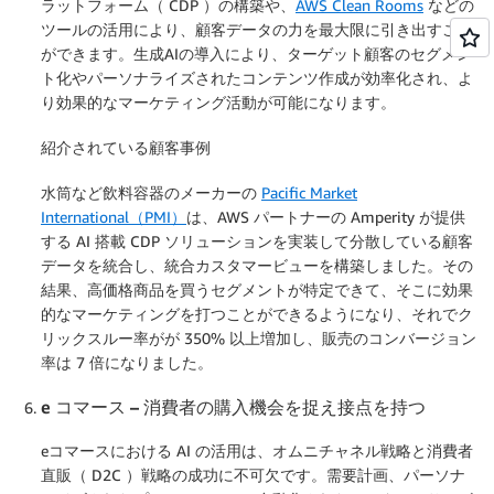
ラットフォーム（ CDP ）の構築や、
AWS Clean Rooms
などの
ツールの活用により、顧客データの力を最大限に引き出すこと
ができます。生成AIの導入により、ターゲット顧客のセグメン
ト化やパーソナライズされたコンテンツ作成が効率化され、よ
り効果的なマーケティング活動が可能になります。
紹介されている顧客事例
水筒など飲料容器のメーカーの
Pacific Market
International（PMI）
は、AWS パートナーの Amperity が提供
する AI 搭載 CDP ソリューションを実装して分散している顧客
データを統合し、統合カスタマービューを構築しました。その
結果、高価格商品を買うセグメントが特定できて、そこに効果
的なマーケティングを打つことができるようになり、それでク
リックスルー率がが 350% 以上増加し、販売のコンバージョン
率は 7 倍になりました。
e コマース – 消費者の購入機会を捉え接点を持つ
eコマースにおける AI の活用は、オムニチャネル戦略と消費者
直販（ D2C ）戦略の成功に不可欠です。需要計画、パーソナ