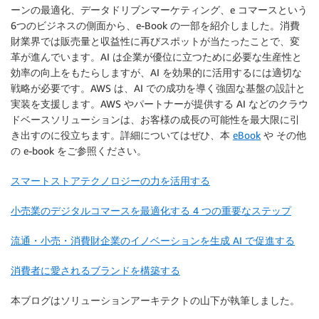
ーンの最適化、データドリブンマーケティング、e コマースという
6つのビジネスの側面から、e-Book の一部を紹介しました。消費
財業界では販売量と収益性に再びスポットが当たったことで、変
革が進んでいます。AI は企業が優位に立つために必要な生産性と
効率の向上をもたらしますが、AI を効果的に活用するには適切な
戦略が必要です。AWS は、AI での成功を導く強固な基盤の設計と
実装を支援します。AWS やパートナーが提供する AI などのクラウ
ドベースソリューションは、お客様の成長の可能性を最大限に引
き出すのに役立ちます。詳細についてはぜひ、本
eBook
や その他
の e-book をご参照ください。
スマートストアテクノロジーの力を活用する
小売業のデジタルコマースを最適化する 4 つの重要なステップ
流通・小売・消費財企業のイノベーションを生成 AI で促進する
消費者に愛されるブランドを構築する
本ブログはソリューションアーキテクトの山下が執筆しました。