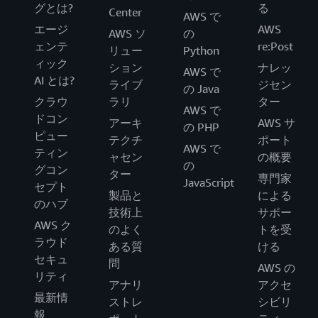
グとは?
る
Center
AWS で
エージ
AWS
AWS ソ
の
ェンテ
re:Post
リュー
Python
ィック
ション
ナレッ
AWS で
AI とは?
ライブ
ジセン
の Java
クラウ
ラリ
ター
AWS で
ドコン
アーキ
AWS サ
の PHP
ピュー
テクチ
ポート
AWS で
ティン
ャセン
の概要
の
グコン
ター
専門家
JavaScript
セプト
製品と
による
のハブ
技術上
サポー
AWS ク
のよく
トを受
ラウド
ある質
ける
セキュ
問
AWS の
リティ
アナリ
アクセ
最新情
ストレ
シビリ
報