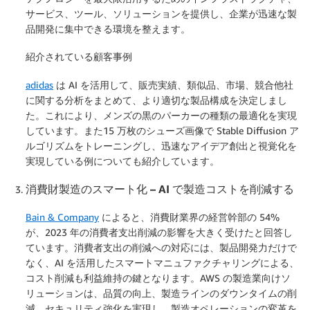
サービス、ツール、ソリューションを提供し、企業が迅速な製
品開発に集中できる環境を整えます。
紹介されている顧客事例
adidas
は AI を活用して、販売実績、類似品、市場、競合他社
に関する分析をまとめて、より適切な製品構成を決定しまし
た。これにより、メンズの黒のパーカーの種類の最適化を実現
しています。また15 万枚のシューズ画像で Stable Diffusion ア
ルゴリズムをトレーニングし、迅速なアイデア創出と視覚化を
実現している例についても紹介しています。
消費財製造のスマート化 – AI で製造コストを削減する
Bain & Company
によると、消費財業界の経営幹部の 54%
が、2023 年の消費者支出削減の影響を大きく受けたと回答し
ています。消費者支出の削減への対応には、製品開発力だけで
なく、AI を活用したスマートマニュファクチャリングによる、
コスト削減も利益維持の鍵となります。AWS の製造業向けソ
リューションは、品質の向上、製造ラインのダウンタイムの削
減、セキュリティ強化を実現し、製造オペレーションの変革を