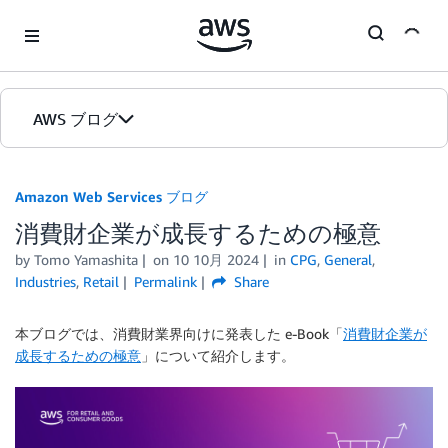
Skip to Main Content
AWS ブログ
ホーム
Amazon Web Services ブログ
消費財企業が成長するための極意
カテゴリ
by
Tomo Yamashita
on
10 10月 2024
in
CPG
,
General
,
エディション
Industries
,
Retail
Permalink
Share
本ブログでは、消費財業界向けに発表した e-Book「
消費財企業が
成長するための極意
」について紹介します。