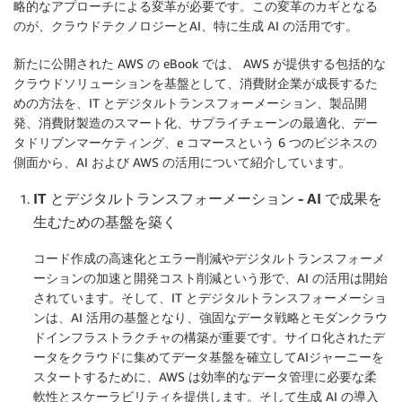
略的なアプローチによる変革が必要です。この変革のカギとなる
のが、クラウドテクノロジーとAI、特に生成 AI の活用です。
新たに公開された AWS の eBook では、 AWS が提供する包括的な
クラウドソリューションを基盤として、消費財企業が成長するた
めの方法を、IT とデジタルトランスフォーメーション、製品開
発、消費財製造のスマート化、サプライチェーンの最適化、デー
タドリブンマーケティング、e コマースという 6 つのビジネスの
側面から、AI および AWS の活用について紹介しています。
IT とデジタルトランスフォーメーション ‐ AI で成果を
生むための基盤を築く
コード作成の高速化とエラー削減やデジタルトランスフォーメ
ーションの加速と開発コスト削減という形で、AI の活用は開始
されています。そして、IT とデジタルトランスフォーメーショ
ンは、AI 活用の基盤となり、強固なデータ戦略とモダンクラウ
ドインフラストラクチャの構築が重要です。サイロ化されたデ
ータをクラウドに集めてデータ基盤を確立してAIジャーニーを
スタートするために、AWS は効率的なデータ管理に必要な柔
軟性とスケーラビリティを提供します。そして生成 AI の導入