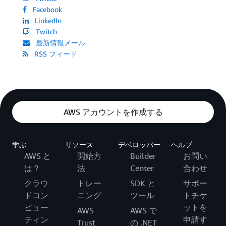
Facebook
LinkedIn
Twitch
最新情報メール
RSS フィード
AWS アカウントを作成する
学ぶ
リソース
デベロッパー
ヘルプ
AWS と
開始方
Builder
お問い
は？
法
Center
合わせ
クラウ
トレー
SDK と
サポー
ドコン
ニング
ツール
トチケ
ピュー
ットを
AWS
AWS で
ティン
申請す
Trust
の .NET