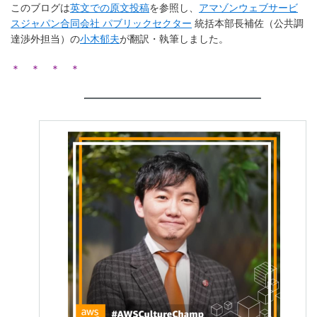
このブログは
英文での原文投稿
を参照し、
アマゾンウェブサービ
スジャパン合同会社 パブリックセクター
統括本部長補佐（公共調
達渉外担当）の
小木郁夫
が翻訳・執筆しました。
＊ ＊ ＊ ＊