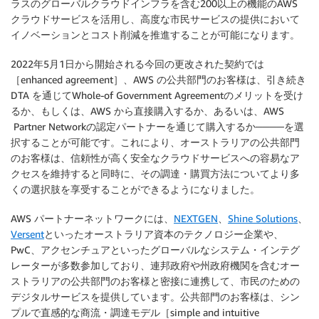
ラスのグローバルクラウドインフラを含む200以上の機能のAWS
クラウドサービスを活用し、高度な市民サービスの提供において
イノベーションとコスト削減を推進することが可能になります。
2022年5月1日から開始される今回の更改された契約では
［enhanced agreement］、AWS の公共部門のお客様は、引き続き
DTA を通じてWhole-of Government Agreementのメリットを受け
るか、もしくは、AWS から直接購入するか、あるいは、AWS
Partner Networkの認定パートナーを通じて購入するか────を選
択することが可能です。これにより、オーストラリアの公共部門
のお客様は、信頼性が高く安全なクラウドサービスへの容易なア
クセスを維持すると同時に、その調達・購買方法についてより多
くの選択肢を享受することができるようになりました。
AWS パートナーネットワークには、
NEXTGEN
、
Shine Solutions
、
Versent
といったオーストラリア資本のテクノロジー企業や、
PwC、アクセンチュアといったグローバルなシステム・インテグ
レーターが多数参加しており、連邦政府や州政府機関を含むオー
ストラリアの公共部門のお客様と密接に連携して、市民のための
デジタルサービスを提供しています。公共部門のお客様は、シン
プルで直感的な商流・調達モデル［simple and intuitive