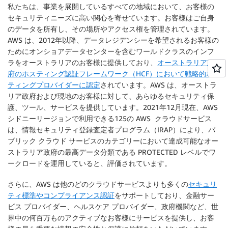
私たちは、事業を展開しているすべての地域において、お客様の
セキュリティニーズに高い関心を寄せています。お客様はご自身
のデータを所有し、その場所やアクセス権を管理されています。
AWS は、2012年以降、データレジデンシーを希望されるお客様の
ためにオンショアデータセンターを含むワールドクラスのインフ
ラをオーストラリアのお客様に提供しており、
オーストラリア政
府のホスティング認証フレームワーク（HCF）において戦略的ホス
ティングプロバイダーに認定
されています。AWS は、オーストラ
リア政府および現地のお客様に対して、あらゆるセキュリティ保
護、ツール、サービスを提供しています。2021年12月現在、AWS
シドニーリージョンで利用できる125の AWS クラウドサービス
は、情報セキュリティ登録査定者プログラム（IRAP）により、パ
ブリック クラウド サービスのカテゴリーにおいて達成可能なオー
ストラリア政府の最高データ分類である PROTECTED レベルでワ
ークロードを運用していると、評価されています。
さらに、AWS は他のどのクラウドサービスよりも多くの
セキュリ
ティ標準やコンプライアンス認証
をサポートしており、金融サー
ビス プロバイダー、ヘルスケア プロバイダー、政府機関など、世
界中の何百万ものアクティブなお客様にサービスを提供し、お客