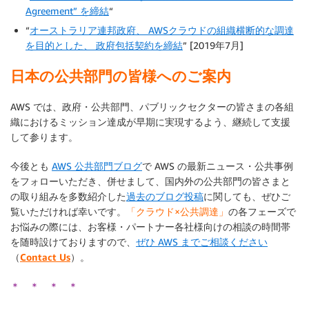
Agreement” を締結
“
“
オーストラリア連邦政府、 AWSクラウドの組織横断的な調達
を目的とした、 政府包括契約を締結
” [2019年7月]
日本の公共部門の皆様へのご案内
AWS では、政府・公共部門、パブリックセクターの皆さまの各組
織におけるミッション達成が早期に実現するよう、継続して支援
して参ります。
今後とも
AWS 公共部門ブログ
で AWS の最新ニュース・公共事例
をフォローいただき、併せまして、国内外の公共部門の皆さまと
の取り組みを多数紹介した
過去のブログ投稿
に関しても、ぜひご
覧いただければ幸いです。
「クラウド×公共調達」
の各フェーズで
お悩みの際には、お客様・パートナー各社様向けの相談の時間帯
を随時設けておりますので、
ぜひ AWS までご相談ください
（
Contact Us
）。
＊ ＊ ＊ ＊