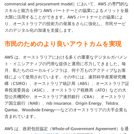
commercial and procurement model］において、AWS の専門的な
スキルと能力を持つ AWS パートナーとの協業によるメリットを最
大限に活用することができます。AWS パートナーとの協業によ
り、オーストラリアの技術力の発展をさらに強化し、市民サービ
スのデジタル化の加速を支援します。
市民のためのより良いアウトカムを実現
AWS は、オーストラリアにおける多くの重要なデジタルガバメン
ト・イニシアティブの円滑な提供と運用に尽力してきました。毎
月、私たちのローカルインフラは、何十万ものアクティブなお客
様によって使用されています。その中には、連邦科学産業研究機
構（CSIRO）、オーストラリア統計局（ABS）、オーストラリア証
券投資委員会（ASIC）、オーストラリア税務局（ATO）などの大
型公共機関や、オーストラリア連邦銀行（CBA）、オーストラリ
ア国立銀行（NAB）、nib insurance、Origin Energy、Telstra、
Qantas、Woodside Energy──などのオーストラリアの大手企業も
含まれています。
AWS は、政府包括協定（Whole-of-Government Agreement）を通