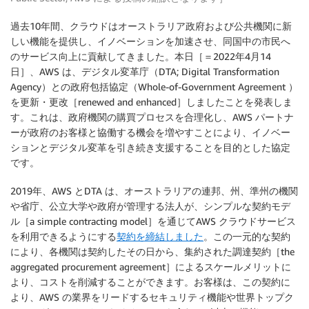
過去10年間、クラウドはオーストラリア政府および公共機関に新
しい機能を提供し、イノベーションを加速させ、同国中の市民へ
のサービス向上に貢献してきました。本日［＝2022年4月14
日］、AWS は、デジタル変革庁（DTA; Digital Transformation
Agency）との政府包括協定（Whole-of-Government Agreement ）
を更新・更改［renewed and enhanced］しましたことを発表しま
す。これは、政府機関の購買プロセスを合理化し、AWS パートナ
ーが政府のお客様と協働する機会を増やすことにより、イノベー
ションとデジタル変革を引き続き支援することを目的とした協定
です。
2019年、AWS とDTA は、オーストラリアの連邦、州、準州の機関
や省庁、公立大学や政府が管理する法人が、シンプルな契約モデ
ル［a simple contracting model］を通じてAWS クラウドサービス
を利用できるようにする
契約を締結しました
。この一元的な契約
により、各機関は契約したその日から、集約された調達契約［the
aggregated procurement agreement］によるスケールメリットに
より、コストを削減することができます。お客様は、この契約に
より、AWS の業界をリードするセキュリティ機能や世界トップク