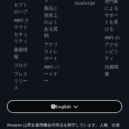
専門家
JavaScript
セプト
製品と
による
のハブ
技術上
サポー
AWS ク
のよく
トを受
ラウド
ある質
ける
セキュ
問
AWS の
リティ
アナリ
アクセ
最新情
ストレ
シビリ
報
ポート
ティ
ブログ
AWS パ
法務関
プレス
ートナ
連
リリー
ー
ス
English
Amazon は男女雇用機会均等法を順守しています。人種、出身