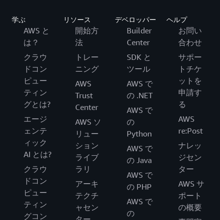
学ぶ
リソース
デベロッパー
ヘルプ
AWS と
開始方
Builder
お問い
は？
法
Center
合わせ
クラウ
トレー
SDK と
サポー
ドコン
ニング
ツール
トチケ
ピュー
ットを
AWS
AWS で
ティン
申請す
Trust
の .NET
グとは?
る
Center
AWS で
エージ
AWS
AWS ソ
の
ェンテ
re:Post
リュー
Python
ィック
ション
ナレッ
AWS で
AI とは?
ライブ
ジセン
の Java
クラウ
ラリ
ター
AWS で
ドコン
アーキ
AWS サ
の PHP
ピュー
テクチ
ポート
AWS で
ティン
ャセン
の概要
の
グコン
ター