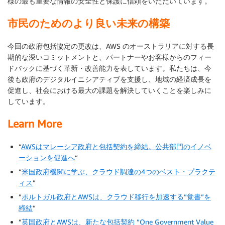
様の最も重要な情報の安全性と保護に信頼をいただいています。
市民のためのより良い未来の構築
今回の政府包括協定の更改は、AWS のオーストラリアに対する長
期的な深いコミットメントと、パートナーやお客様からのフィー
ドバックに基づく革新・改善能力を表しています。私たちは、今
後も政府のデジタルイニシアティブを支援し、地域の経済成長を
促進し、社会における最大の課題を解決していくことを楽しみに
しています。
Learn More
“
AWSはマレーシア政府と包括契約を締結。公共部門のイノベ
ーションを促進へ
“
“
米国政府機関に学ぶ、クラウド調達の4つのベスト・プラクテ
ィス
”
”
ポルトガル政府とAWSは、クラウド移行を加速する”覚書”を
締結
“
”
英国政府とAWSは、新たな包括契約 ”One Government Value