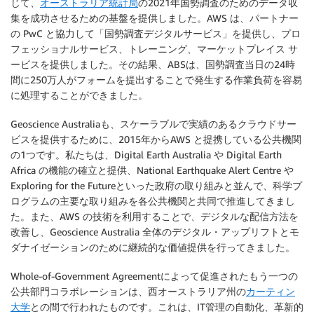
じて、
オーストラリア統計局
の2021年国勢調査のためのデータ収
集を成功させるための基盤を提供しました。AWS は、パートナー
の PwC と協力して「国勢調査デジタルサービス」を提供し、プロ
フェッショナルサービス、トレーニング、マーケットプレイス サ
ービスを提供しました。その結果、ABSは、国勢調査当日の24時
間に250万人がフォームを提出することで発生する作業負荷を容易
に処理することができました。
Geoscience Australiaも、スケーラブルで実績のあるクラウドサー
ビスを提供するために、2015年からAWS と提携している公共機関
の1つです。私たちは、Digital Earth Australia や Digital Earth
Africa の機能の確立と提供、National Earthquake Alert Centre や
Exploring for the Futureといった政府の取り組みと並んで、科学プ
ログラムの主要な取り組みを各公共機関と共同で推進してきまし
た。また、AWS の技術を利用することで、デジタルな配信方法を
改善し、Geoscience Australia 全体のデジタル・アップリフトとモ
ダナイゼーションのために継続的な価値提供を行ってきました。
Whole-of-Government Agreementによって促進されたもう一つの
公共部門コラボレーションは、西オーストラリア州の
カーティン
大学
との間で行われたものです。これは、IT管理の自動化、革新的