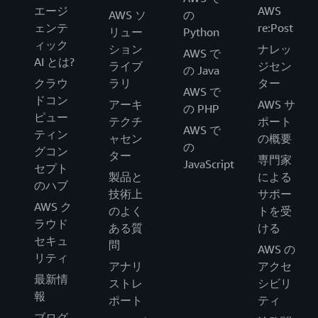
エージ
AWS
AWS ソ
の
ェンテ
re:Post
リュー
Python
ィック
ション
ナレッ
AWS で
AI とは?
ライブ
ジセン
の Java
クラウ
ラリ
ター
AWS で
ドコン
アーキ
AWS サ
の PHP
ピュー
テクチ
ポート
AWS で
ティン
ャセン
の概要
の
グコン
ター
専門家
JavaScript
セプト
製品と
による
のハブ
技術上
サポー
AWS ク
のよく
トを受
ラウド
ある質
ける
セキュ
問
AWS の
リティ
アナリ
アクセ
最新情
ストレ
シビリ
報
ポート
ティ
ブログ