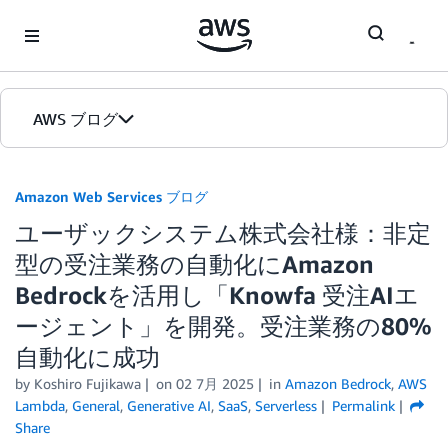
Skip to Main Content
AWS ブログ
ホーム
Amazon Web Services ブログ
ユーザックシステム株式会社様：非定
カテゴリ
型の受注業務の自動化にAmazon
エディション
Bedrockを活用し「Knowfa 受注AIエ
ージェント」を開発。受注業務の80%
自動化に成功
by
Koshiro Fujikawa
on
02 7月 2025
in
Amazon Bedrock
,
AWS
Lambda
,
General
,
Generative AI
,
SaaS
,
Serverless
Permalink
Share