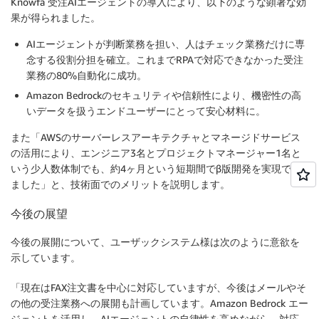
Knowfa 受注AIエージェントの導入により、以下のような顕著な効
果が得られました。
AIエージェントが判断業務を担い、人はチェック業務だけに専
念する役割分担を確立。これまでRPAで対応できなかった受注
業務の80%自動化に成功。
Amazon Bedrockのセキュリティや信頼性により、機密性の高
いデータを扱うエンドユーザーにとって安心材料に。
また「AWSのサーバーレスアーキテクチャとマネージドサービス
の活用により、エンジニア3名とプロジェクトマネージャー1名と
いう少人数体制でも、約4ヶ月という短期間でβ版開発を実現でき
ました」と、技術面でのメリットを説明します。
今後の展望
今後の展開について、ユーザックシステム様は次のように意欲を
示しています。
「現在はFAX注文書を中心に対応していますが、今後はメールやそ
の他の受注業務への展開も計画しています。Amazon Bedrock エー
ジェントを活用し、AIエージェントの自律性を高めながら、対応