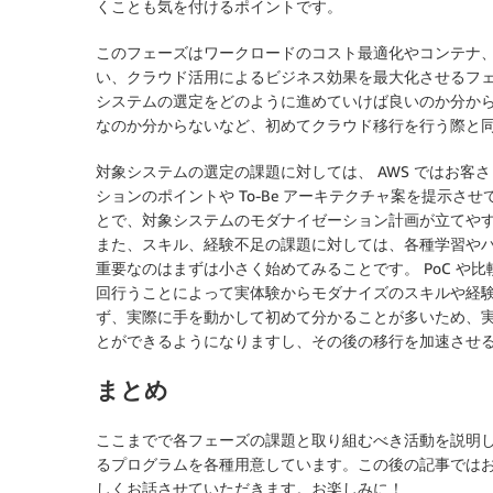
くことも気を付けるポイントです。
このフェーズはワークロードのコスト最適化やコンテナ、サ
い、クラウド活用によるビジネス効果を最大化させるフ
システムの選定をどのように進めていけば良いのか分か
なのか分からないなど、初めてクラウド移行を行う際と
対象システムの選定の課題に対しては、 AWS ではお
ションのポイントや To-Be アーキテクチャ案を提示させ
とで、対象システムのモダナイゼーション計画が立てや
また、スキル、経験不足の課題に対しては、各種学習や
重要なのはまずは小さく始めてみることです。 PoC や
回行うことによって実体験からモダナイズのスキルや経
ず、実際に手を動かして初めて分かることが多いため、
とができるようになりますし、その後の移行を加速させ
まとめ
ここまでで各フェーズの課題と取り組むべき活動を説明し
るプログラムを各種用意しています。この後の記事ではお
しくお話させていただきます。お楽しみに！