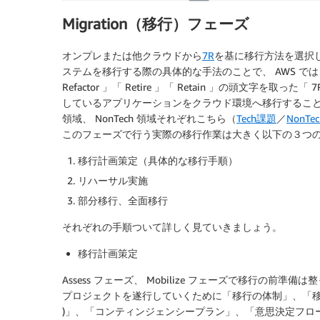
Migration（移行）フェーズ
オンプレまたは他クラウドから
7R
を基に移行方法を選択し
ステムを移行する際の具体的な手法のことで、 AWS では「 Relocat
Refactor 」「 Retire 」「 Retain 」の頭文
しているアプリケーションをクラウド環境へ移行することに
領域、 NonTech 領域それぞれこちら（
Tech課題
／
NonTe
このフェーズで行う実際の移行作業は大きく以下の３つ
移行計画策定（具体的な移行手順）
リハーサル実施
部分移行、全面移行
それぞれの手順ついて詳しく見ていきましょう。
移行計画策定
Assess フェーズ、 Mobilize フェーズで移行の
プロジェクトを遂行していくために「移行の体制」、「移
)」、「コンティンジェンシープラン」、「意思決定フロ