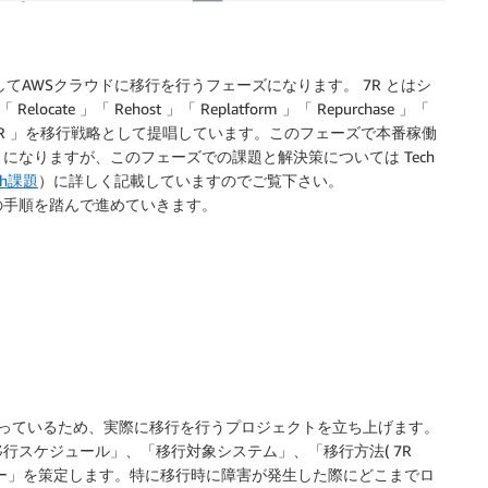
てAWSクラウドに移行を行うフェーズになります。 7R とはシ
e 」「 Rehost 」「 Replatform 」「 Repurchase 」「
字を取った「 7R 」を移行戦略として提唱しています。このフェーズで本番稼働
なりますが、このフェーズでの課題と解決策については Tech
ch課題
）に詳しく記載していますのでご覧下さい。
の手順を踏んで進めていきます。
前準備は整っているため、実際に移行を行うプロジェクトを立ち上げます。
行スケジュール」、「移行対象システム」、「移行方法( 7R
ー」を策定します。特に移行時に障害が発生した際にどこまでロ