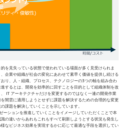
目的を見失っている状態で使われている場面が多く見受けられま
く、企業や組織が社会の変化にあわせて素早く価値を提供し続ける
ており、人・組織、プロセス、テクノロジーの3つの軸を組み合わ
推進するとは、開発を効率的に回すことを目的として組織体制を改
 IT アーキテクチャだけを変更するのではなく一連の開発作業
術を闇雲に適用しようとせずに課題を解決するための合理的な変更
状の課題を解決していくことを示しています。
イゼーションを推進していくことをイメージしていただくことで本
認識の違いからあれもこれもすべて刷新しようとする状況も発生し
の様なビジネス効果を実現するかに応じて最適な手段を選択してい