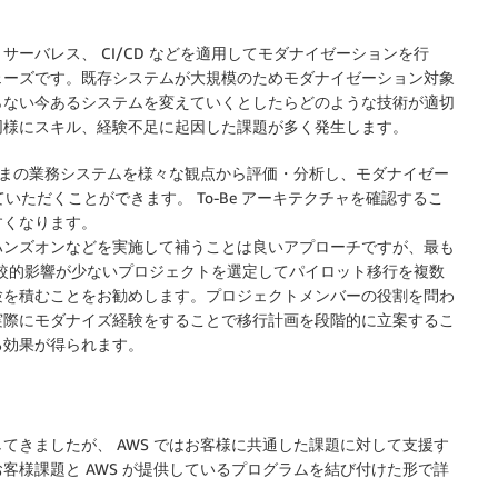
ーバレス、 CI/CD などを適用してモダナイゼーションを行
ェーズです。既存システムが大規模のためモダナイゼーション対象
らない今あるシステムを変えていくとしたらどのような技術が適切
同様にスキル、経験不足に起因した課題が多く発生します。
客さまの業務システムを様々な観点から評価・分析し、モダナイゼー
ていただくことができます。 To-Be アーキテクチャを確認するこ
すくなります。
ハンズオンなどを実施して補うことは良いアプローチですが、最も
比較的影響が少ないプロジェクトを選定してパイロット移行を複数
験を積むことをお勧めします。プロジェクトメンバーの役割を問わ
実際にモダナイズ経験をすることで移行計画を段階的に立案するこ
る効果が得られます。
てきましたが、 AWS ではお客様に共通した課題に対して支援す
客様課題と AWS が提供しているプログラムを結び付けた形で詳