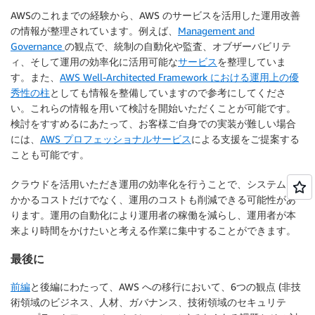
AWSのこれまでの経験から、AWS のサービスを活用した運用改善
の情報が整理されています。例えば、
Management and
Governance
の観点で、統制の自動化や監査、オブザーバビリテ
ィ、そして運用の効率化に活用可能な
サービス
を整理していま
す。また、
AWS Well-Architected Framework における運用上の優
秀性の柱
としても情報を整備していますので参考にしてくださ
い。これらの情報を用いて検討を開始いただくことが可能です。
検討をすすめるにあたって、お客様ご自身での実装が難しい場合
には、
AWS プロフェッショナルサービス
による支援をご提案する
ことも可能です。
クラウドを活用いただき運用の効率化を行うことで、システムに
かかるコストだけでなく、運用のコストも削減できる可能性があ
ります。運用の自動化により運用者の稼働を減らし、運用者が本
来より時間をかけたいと考える作業に集中することができます。
最後に
前編
と後編にわたって、AWS への移行において、6つの観点 (非技
術領域のビジネス、人材、ガバナンス、技術領域のセキュリテ