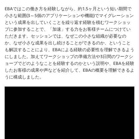
EBAではこの働き方を経験しながら、約1.5ヶ月という短い期間で
小さな範囲(3～5個のアプリケーションや機能)でマイグレーション
という成果を出していくことを繰り返す経験を積むワークショッ
プに参加することで、「加速」する力をお客様チームにつけてい
ただきます。セッションでは、なぜこの小さな組織が必要なの
か、なぜ小さな成果を出し続けることができるのか、ということ
も解説することにより、EBAによる経験の必要性を理解できるよう
にしました。加えてワークショップの準備方法や3日間のワークシ
ョープでどのようなことを経験するのかという説明や、EBAを経験
したお客様の成果や声などを紹介して、EBAの概要を理解できるよ
うに構成しました。