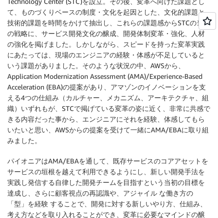
Technology Center (STC)を設立。その後、変革へ向けた課題とし
て、ものづくりベースの制度・文化を起因とした、文化的課題と
技術的課題を時間をかけて抽出し、これらの課題感からSTCの当面
の戦略に、サービス開発文化の醸成、開発体制変革・強化、人材
の強化を掲げました。しかしながら、スピードを持った変革実践
にあたっては、現場のエンジニアの経験・体感が不足していると
いう課題がありました。そのような状況の中、AWSから、
Application Modernization Assessment (AMA)/Experience-Based
Acceleration (EBA)の提案があり、アマゾンのイノベーションを支
える4つの仕組み（カルチャー、メカニズム、アーキテクチャ、組
織）いずれもが、STCで掲げている変革の姿に近く、非常に共感で
きる内容だった事から、エンジニアにそれを経験、体感してもら
いたいと思い、AWSからの提案を受けて一緒にAMA/EBAに取り組
みました。
パイオニアはAMA/EBAを通して、既存サービスのコアアセットを
サービスの垣根を越えて利用できるようにし、新しい開発手法を
実践し発信する自律した開発チームを目指すという当初の目標を
達成し、さらに顧客視点の再認識や、アジャイル な働き方の
「型」を経験 することで、開発に対する新しいやり方、仕組み、
考え方などを取り入れることができ、変革に必要なマインドの醸