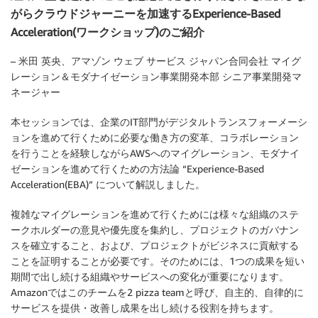
がらクラウドジャーニーを加速するExperience-Based
Acceleration(ワークショップ)のご紹介
– 米田 英央、アマゾン ウェブ サービス ジャパン合同会社 マイグ
レーション＆モダナイゼーション事業開発本部 シニア事業開発マ
ネージャー
本セッションでは、企業のIT部門がデジタルトランスフォーメーシ
ョンを進めて行くために必要な働き方の変革、コラボレーション
を行うことを経験しながらAWSへのマイグレーション、モダナイ
ゼーションを進めて行くための方法論 “Experience-Based
Acceleration(EBA)” について解説しました。
複雑なマイグレーションを進めて行くためには様々な組織のステ
ークホルダーの意見や優先度を集約し、プロジェクトのガバナン
スを確立すること、および、プロジェクトがビジネスに貢献する
ことを証明することが必要です。そのためには、1つの成果を短い
期間で出し続ける組織やサービスへの変化が重要になります。
Amazonではこのチームを2 pizza teamと呼び、自主的、自律的に
サービスを提供・改善し成果を出し続ける役割を持ちます。