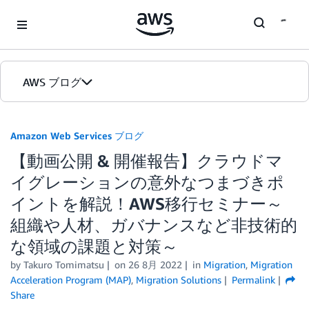
Skip to Main Content
AWS ブログ
ホーム
Amazon Web Services ブログ
【動画公開 & 開催報告】クラウドマ
カテゴリ
イグレーションの意外なつまづきポ
エディション
イントを解説！AWS移行セミナー～
組織や人材、ガバナンスなど非技術的
な領域の課題と対策～
by
Takuro Tomimatsu
on
26 8月 2022
in
Migration
,
Migration
Acceleration Program (MAP)
,
Migration Solutions
Permalink
Share