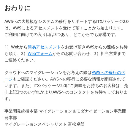
おわりに
AWSへの大規模なシステムの移行をサポートするITXパッケージ2.0
は、AWSによるアセスメントを受けて頂くことから始まります。
ご利用に向けての入り口は3つあり、どこからでも結構です。
1）Webから
簡易アセスメント
をお受け頂きAWSからの連絡をお待
ち頂く、2）
Webフォーム
からのお問い合わせ、3）担当営業まで
ご連絡ください。
クラウドへのマイグレーションをお考えの際は
AWSへの移行のペ
ージ
もご確認ください。AWSへの移行に必要な情報が網羅されて
います。また、ITXパッケージ2.0にご興味をお持ちのお客様は、是
非上記3つのいずれかよりAWSへのコンタクトをお待ちしておりま
す。
事業開発統括本部 マイグレーション＆モダナイゼーション事業開
発本部
マイグレーションスペシャリスト 富松卓郎