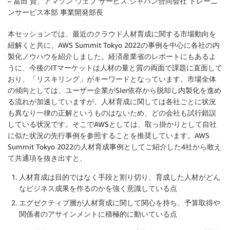
– 冨田 賢、アマゾン ウェブ サービス ジャパン合同会社 トレーニ
ンサービス本部 事業開発部長
本セッションでは、最近のクラウド人材育成に関する市場動向を
紐解くと共に、AWS Summit Tokyo 2022の事例を中心に各社の内
製化ノウハウを紹介しました。経済産業省のレポートにもあるよ
うに、今後のITマーケットは人材の量と質の両面で課題に直面して
おり、「リスキリング」がキーワードとなっています。市場全体
の傾向としては、ユーザー企業がSIer依存から脱却し内製化を進め
る流れが加速していますが、人材育成に関しては各社ごとに状況
も異なり一律の正解というものはないため、どの会社も試行錯誤
している状況です。そこでAWSとしては、取っ掛かりとして自社
に似た状況の先行事例を参照することを推奨しています。AWS
Summit Tokyo 2022の人材育成事例としてご紹介した4社から敢え
て共通項を抜き出すと、
人材育成は目的ではなく手段と割り切り、育成した人材がどん
なビジネス成果を作るのかを強く意識している点
エグゼクティブ層が人材育成に関して関心を持ち、予算取得や
関係者のアサインメントに積極的に動いている点