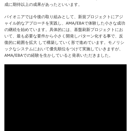
成に期待以上の成果があったといいます。
パイオニアでは今後の取り組みとして、新規プロジェクトにアジ
ャイル的なアプローチを実践し、AMA/EBAで体験した小さな成功
の継続を始めています。具体的には、基盤刷新プロジェクトにお
いて、最も必要な要件から小さく開発しパターン化する事で、反
復的に範囲を拡大 して構築していく形で進めています。モノリシ
ックなシステムにおいて優先順位をつけて実施していきますが、
AMA/EBAでの経験を生かしていると発表いただきました。