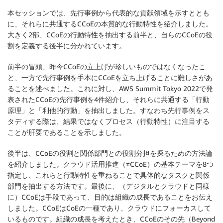
本セッションでは、先行事例から代表的な貢献領域を示すととも
に、それらに共通するCCoEの本質的な行動特性を紹介しました。
大きく2部、CCoEの行動特性を抽出する前半と、自らのCCoEの役
割を定義する後半に分かれています。
前半の冒頭、昨今CCoEの立上げが珍しいものではなくなったこ
と、一方で先行事例を手本にCCoEを立ち上げることに難しさがあ
ることを述べました。これに対し、AWS Summit Tokyo 2022で発
表されたCCoEの先行事例を4件紹介し、それらに共通する「行動
原理」と「利他的行動」を抽出しました。すなわち先行事例をス
タディする際は、結果ではなくプロセス（行動特性）に注目する
ことが肝要であることを示しました。
後半は、CCoEの役割と関係部門との役割分担を探るための方法論
を紹介しました。クラウド活用推進（≠CCoE）の基本テーマを8つ
指定し、これらと行動特性を重ねることで具体的なタスクと関係
部門を抽出する方法です。最後に、（デジタルとクラウドと同様
に）CCoEは手段であって、目的は組織の成長であることをお伝え
しました。CCoEはCoEの一種であり、クラウドにフォーカスして
いるものです。組織の成長を考えたとき、CCoEのその先（Beyond