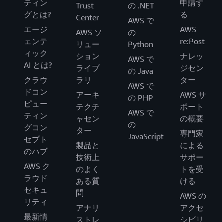
ティン
申請す
Trust
の .NET
グとは?
る
Center
AWS で
エージ
AWS
AWS ソ
の
ェンテ
re:Post
リュー
Python
ィック
ション
ナレッ
AWS で
AI とは?
ライブ
ジセン
の Java
クラウ
ラリ
ター
AWS で
ドコン
アーキ
AWS サ
の PHP
ピュー
テクチ
ポート
AWS で
ティン
ャセン
の概要
の
グコン
ター
専門家
JavaScript
セプト
製品と
による
のハブ
技術上
サポー
AWS ク
のよく
トを受
ラウド
ある質
ける
セキュ
問
AWS の
リティ
アナリ
アクセ
最新情
ストレ
シビリ