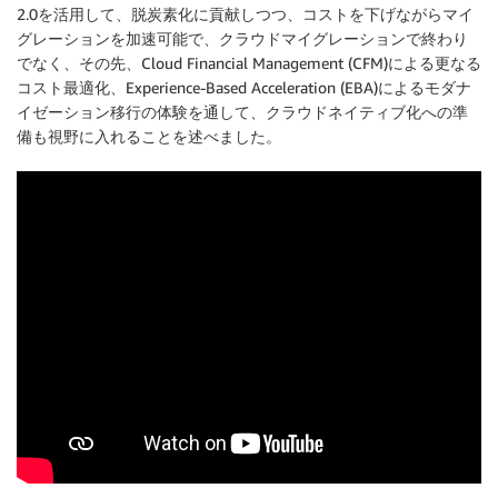
2.0を活用して、脱炭素化に貢献しつつ、コストを下げながらマイ
グレーションを加速可能で、クラウドマイグレーションで終わり
でなく、その先、Cloud Financial Management (CFM)による更なる
コスト最適化、Experience-Based Acceleration (EBA)によるモダナ
イゼーション移行の体験を通して、クラウドネイティブ化への準
備も視野に入れることを述べました。