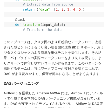
# Extract data from source
return
{
"data"
:
[
1
,
2
,
3
,
4
,
5
]
}
@task
def
transform
(
input_data
)
:
# Transform the data
return
[
x 
*
10
for
 x 
in
 input_data
]
このアプローチは、タスク間のより直感的なデータフロー、改善
@task
された型ヒントによるより良い統合開発環境 (IDE) サポート、およ
def
load
(
transformed_data
)
:
びタスクロジックのより簡単な単体テストを提供します。その結
# Load data to destination
果、パイプラインの実際のデータフローをより良く表現する、よ
print
(
f"Loading data: 
{
transformed_data
}
"
)
りクリーンで保守しやすいコードが得られます。このパターンを
採用するチームは、特にワークフローが複雑さを増すにつれて、
# Define the workflow
DAG がより読みやすく、保守が簡単になることがよくあります。
    extracted_data 
=
 extract
(
)
    transformed_data 
=
 transform
(
extracted_data
[
"dat
DAG バージョニング
    load
(
transformed_data
)
Airflow 3 を搭載した Amazon MWAA には、Airflow 3 にデフォル
# Instantiate the DAG
トで付属する基本的な DAG バージョニング機能が含まれていま
etl_dag 
=
 modern_etl_workflow
(
)
す。DAG が変更されてデプロイされるたびに、Airflow は DAG 定