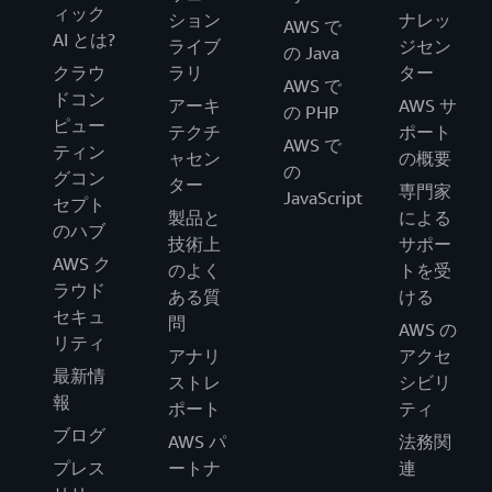
ィック
ション
ナレッ
AWS で
AI とは?
ライブ
ジセン
の Java
クラウ
ラリ
ター
AWS で
ドコン
アーキ
AWS サ
の PHP
ピュー
テクチ
ポート
AWS で
ティン
ャセン
の概要
の
グコン
ター
専門家
JavaScript
セプト
製品と
による
のハブ
技術上
サポー
AWS ク
のよく
トを受
ラウド
ある質
ける
セキュ
問
AWS の
リティ
アナリ
アクセ
最新情
ストレ
シビリ
報
ポート
ティ
ブログ
AWS パ
法務関
プレス
ートナ
連