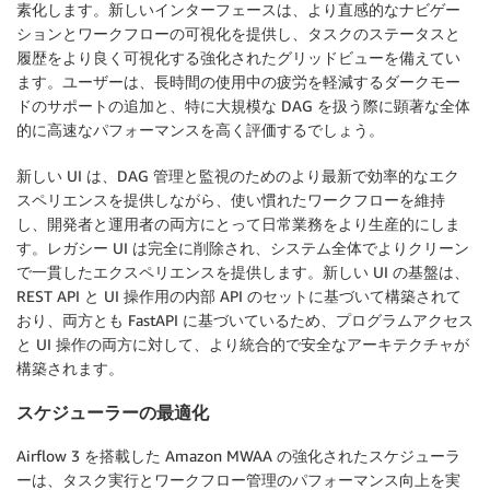
素化します。新しいインターフェースは、より直感的なナビゲー
ションとワークフローの可視化を提供し、タスクのステータスと
履歴をより良く可視化する強化されたグリッドビューを備えてい
ます。ユーザーは、長時間の使用中の疲労を軽減するダークモー
ドのサポートの追加と、特に大規模な DAG を扱う際に顕著な全体
的に高速なパフォーマンスを高く評価するでしょう。
新しい UI は、DAG 管理と監視のためのより最新で効率的なエク
スペリエンスを提供しながら、使い慣れたワークフローを維持
し、開発者と運用者の両方にとって日常業務をより生産的にしま
す。レガシー UI は完全に削除され、システム全体でよりクリーン
で一貫したエクスペリエンスを提供します。新しい UI の基盤は、
REST API と UI 操作用の内部 API のセットに基づいて構築されて
おり、両方とも FastAPI に基づいているため、プログラムアクセス
と UI 操作の両方に対して、より統合的で安全なアーキテクチャが
構築されます。
スケジューラーの最適化
Airflow 3 を搭載した Amazon MWAA の強化されたスケジューラ
ーは、タスク実行とワークフロー管理のパフォーマンス向上を実