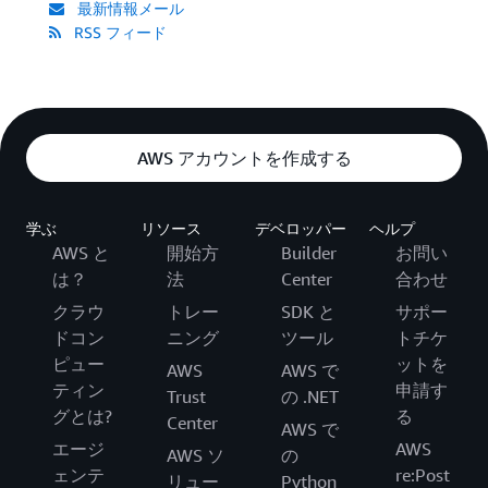
最新情報メール
RSS フィード
AWS アカウントを作成する
学ぶ
リソース
デベロッパー
ヘルプ
AWS と
開始方
Builder
お問い
は？
法
Center
合わせ
クラウ
トレー
SDK と
サポー
ドコン
ニング
ツール
トチケ
ピュー
ットを
AWS
AWS で
ティン
申請す
Trust
の .NET
グとは?
る
Center
AWS で
エージ
AWS
AWS ソ
の
ェンテ
re:Post
リュー
Python