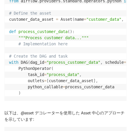
from
 airflow
.
providers
.
standard
.
operators
.
python 
imp
# Define the asset
customer_data_asset 
=
 Asset
(
name
=
"customer_data"
,
 ur
def
process_customer_data
(
)
:
"""Process customer data..."""
# Implementation here
# Create the DAG and task
with
 DAG
(
dag_id
=
"process_customer_data"
,
 schedule
=
"@
    PythonOperator
(
        task_id
=
"process_data"
,
        outlets
=
[
customer_data_asset
]
,
        python_callable
=
process_customer_data

)
以下は、@asset デコレーターを使用した Asset 中心のアプローチ
を示しています: