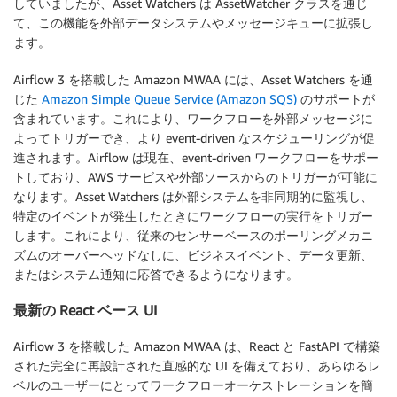
していましたが、Asset Watchers は AssetWatcher クラスを通じ
て、この機能を外部データシステムやメッセージキューに拡張し
ます。
Airflow 3 を搭載した Amazon MWAA には、Asset Watchers を通
じた
Amazon Simple Queue Service (Amazon SQS)
のサポートが
含まれています。これにより、ワークフローを外部メッセージに
よってトリガーでき、より event-driven なスケジューリングが促
進されます。Airflow は現在、event-driven ワークフローをサポー
トしており、AWS サービスや外部ソースからのトリガーが可能に
なります。Asset Watchers は外部システムを非同期的に監視し、
特定のイベントが発生したときにワークフローの実行をトリガー
します。これにより、従来のセンサーベースのポーリングメカニ
ズムのオーバーヘッドなしに、ビジネスイベント、データ更新、
またはシステム通知に応答できるようになります。
最新の React ベース UI
Airflow 3 を搭載した Amazon MWAA は、React と FastAPI で構築
された完全に再設計された直感的な UI を備えており、あらゆるレ
ベルのユーザーにとってワークフローオーケストレーションを簡