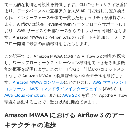
て一元的な制御と可視性を提供します。CLI のセキュリティ改善に
より、データベースへの直接アクセスが API 呼び出しに置き換え
られ、インターフェース全体で一貫したセキュリティが維持され
ます。Airflow は現在、event-driven ワークフローをサポートして
おり、AWS サービスや外部ソースからのトリガーが可能になりま
す。Amazon MWAA は Python 3.12 のサポートも追加し、ワーク
フロー開発に最新の言語機能をもたらします。
この記事では、Amazon MWAA における Airflow 3 の機能を探求
し、ワークフローオーケストレーション機能を向上させる拡張機
能の概要を説明します。このサービスは、前払いのコミットメン
トなしで Amazon MWAA の従量課金制の料金モデルを維持しま
す。
Amazon MWAA コンソール
にアクセスし、
AWS マネジメント
コンソール
、
AWS コマンドラインインターフェイス
(AWS CLI)、
AWS CloudFormation
、または
AWS SDK
を通じて Apache Airflow
環境を起動することで、数分以内に開始できます。
Amazon MWAA における Airflow 3 のアー
キテクチャの進歩