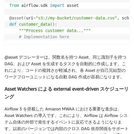
from
 airflow
.
sdk 
import
 asset

@asset
(
uri
=
"s3://my-bucket/customer-data.csv"
,
 sched
def
customer_data
(
)
:
"""Process customer data..."""
# Implementation here
@asset デコレーターは、関数名を持つ Asset、同じ識別子を持つ
DAG、および Asset を生成するタスクを自動的に作成します。こ
れにより、コードの複雑さが軽減され、各 Asset が自己完結型の
ワークフローユニットになる自動 DAG 作成が容易になります。
Asset Watchers による external event-driven スケジューリ
ング
Airflow 3 を搭載した Amazon MWAA における重要な進歩は、
Asset Watchers の導入です。これにより、Airflow は Airflow シス
テム自体の外部で発生するイベントに反応できるようになりま
す。以前のバージョンでは内部のクロス DAG 依存関係をサポート