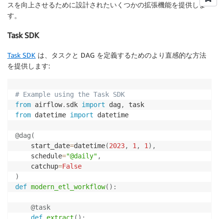
スを向上させるために設計されたいくつかの拡張機能を提供しま
す。
Task SDK
Task SDK
は、タスクと DAG を定義するためのより直感的な方法
を提供します:
# Example using the Task SDK
from
 airflow
.
sdk 
import
 dag
,
from
 datetime 
import
 datetime

@dag
(
    start_date
=
datetime
(
2023
,
1
,
1
)
,
    schedule
=
"@daily"
,
    catchup
=
False
)
def
modern_etl_workflow
(
)
:
@task
def
extract
(
)
: