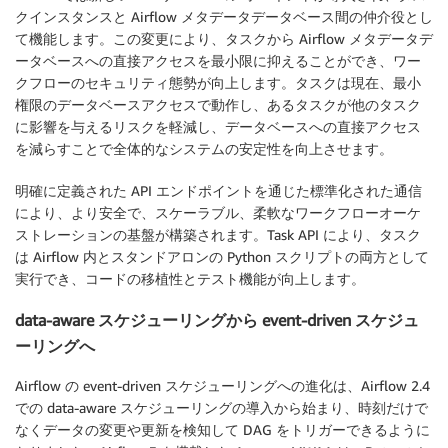
クインスタンスと Airflow メタデータデータベース間の仲介役とし
て機能します。この変更により、タスクから Airflow メタデータデ
ータベースへの直接アクセスを最小限に抑えることができ、ワー
クフローのセキュリティ態勢が向上します。タスクは現在、最小
権限のデータベースアクセスで動作し、あるタスクが他のタスク
に影響を与えるリスクを軽減し、データベースへの直接アクセス
を減らすことで全体的なシステムの安定性を向上させます。
明確に定義された API エンドポイントを通じた標準化された通信
により、より安全で、スケーラブル、柔軟なワークフローオーケ
ストレーションの基盤が構築されます。Task API により、タスク
は Airflow 内とスタンドアロンの Python スクリプトの両方として
実行でき、コードの移植性とテスト機能が向上します。
data-aware スケジューリングから event-driven スケジュ
ーリングへ
Airflow の event-driven スケジューリングへの進化は、Airflow 2.4
での data-aware スケジューリングの導入から始まり、時刻だけで
なくデータの変更や更新を検知して DAG をトリガーできるように