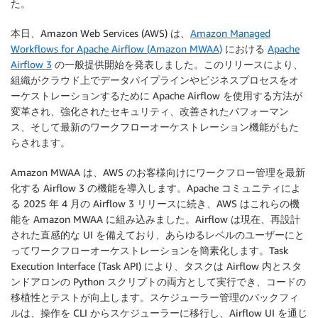
た。
本日、Amazon Web Services (AWS) は、
Amazon Managed
Workflows for Apache Airflow (Amazon MWAA)
における
Apache
Airflow 3
の一般提供開始を発表しました。このリリースにより、
組織がクラウド上でデータパイプラインやビジネスプロセスをオ
ーケストレーションするために Apache Airflow を使用する方法が
変革され、強化されたセキュリティ、改善されたパフォーマン
ス、そして最新のワークフローオーケストレーション機能がもた
らされます。
Amazon MWAA は、AWS のお客様向けにワークフロー管理を最新
化する Airflow 3 の機能を導入します。Apache コミュニティによ
る 2025 年 4 月の Airflow 3 リリースに続き、AWS はこれらの機
能を Amazon MWAA に組み込みました。Airflow は現在、再設計
された直感的な UI を備えており、あらゆるレベルのユーザーにと
ってワークフローオーケストレーションを簡素化します。Task
Execution Interface (Task API) により、タスクは Airflow 内とスタ
ンドアロンの Python スクリプトの両方として実行でき、コードの
移植性とテストが向上します。スケジューラー管理のバックフィ
ルは、操作を CLI からスケジューラーに移行し、Airflow UI を通じ