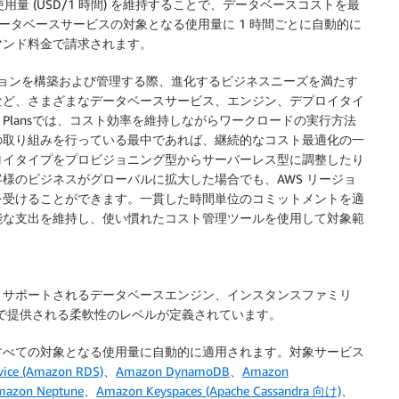
用量 (USD/1 時間) を維持することで、データベースコストを最
データベースサービスの対象となる使用量に 1 時間ごとに自動的に
マンド料金で請求されます。
ーションを構築および管理する際、進化するビジネスニーズを満たす
など、さまざまなデータベースサービス、エンジン、デプロイタイ
s Plansでは、コスト効率を維持しながらワークロードの実行方法
の取り組みを行っている最中であれば、継続的なコスト最適化の一
ロイタイプをプロビジョニング型からサーバーレス型に調整したり
様のビジネスがグローバルに拡大した場合でも、AWS リージョ
を受けることができます。一貫した時間単位のコミットメントを適
能な支出を維持し、使い慣れたコスト管理ツールを使用して対象範
、サポートされるデータベースエンジン、インスタンスファミリ
体で提供される柔軟性のレベルが定義されています。
すべての対象となる使用量に自動的に適用されます。対象サービス
vice (Amazon RDS)
、
Amazon DynamoDB
、
Amazon
mazon Neptune
、
Amazon Keyspaces (Apache Cassandra 向け)
、