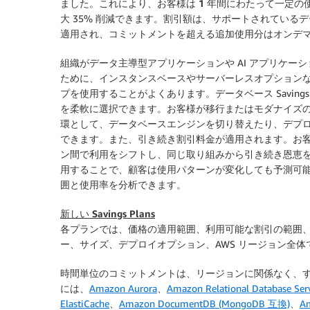
ました。これにより、お客様は
1 年間
にわたって一定の使
大 35% 削減できます。割引額は、サポートされている
適用され、コミットメントを超える追加使用分はオンデ
組織がデータ主導型アプリケーションや AI アプリケ
ために、インスタンスベースやサーバーレスオプション
プを使用することがよくあります。データベース Saving
を柔軟に選択できます。お客様が移行またはモダナイズ
環として、データベースエンジンを切り替えたり、デプ
できます。また、引き続き割引料金が適用されます。お客
ン間で利用をシフトし、同じ取り組みから引き続き恩恵
用することで、顧客は使用パターンが変化しても予測可
囲と使用率を分析できます。
新しい Savings Plans
各プランでは、価格の適用範囲、利用可能な割引の範囲
ー、サイズ、デプロイオプション、AWS リージョン全
時間単位のコミットメントは、リージョンに関係なく、
には、
Amazon Aurora
、
Amazon Relational Database Ser
ElastiCache
、
Amazon DocumentDB (MongoDB 互換)
、
A