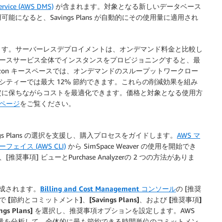
ervice (AWS DMS)
が含まれます。対象となる新しいデータベース
なると、Savings Plans が自動的にその使用量に適用され
ます。サーバーレスデプロイメントは、オンデマンド料金と比較し
タベースサービス全体でインスタンスをプロビジョニングすると、最
と Amazon キースペースでは、オンデマンドのスループットワークロー
シティーでは最大 12% 節約できます。これらの削減効果を組み
定に保ちながらコストを最適化できます。価格と対象となる使用方
料金ページ
をご覧ください。
ngs Plans の選択を支援し、購入プロセスをガイドします。
AWS マ
ェイス (AWS CLI)
から SimSpace Weaver の使用を開始でき
[推奨事項] ビューとPurchase Analyzerの 2 つの方法がありま
成されます。
Billing and Cost Management コンソール
の [推奨
ンで
[節約とコミットメント]
、
[Savings Plans]
、および
[推奨事項]
s Plans]
を選択し、
推奨事項オプション
を設定します。AWS
ンド使用量を分析して、全体的に最も節約できる時間単位のコミットメン