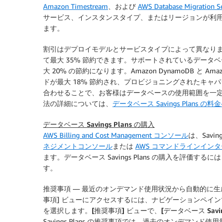
Amazon Timestream
、および
AWS Database Migration S
サービス、インスタンスタイプ、またはリージョンが利用可能に
ます。
割引はデプロイモデルとサービスタイプによって異なり
て最大 35% 節約できます。サポートされているデー
大 20% の節約になります。Amazon DynamoDB 
ドが最大 18% 節約され、プロビジョニングされたキャパ
合わせることで、お客様はデータベースの使用範囲を一
法の詳細については、
データベース Savings Plans の
データベース Savings Plans の購入
AWS Billing and Cost Management コンソール
は、Savi
ネジメントコンソール
または
AWS コマンドラインインターフ
ます。データベース Savings Plans の購入を評価するには、
す。
推奨事項
— 最近のオンデマンド使用状況から自動的に生
事項] ビューにアクセスするには、ナビゲーションペイ
を選択します。
[推奨事項]
ビューで、
[データベース Saving
Savings Plans の推奨事項では、過去のオンデマ