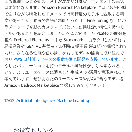
回も推論すると多額のコストがかかり身近なエージェントの実現
は困難になります。Amazon Bedrock Marketplace には比較的小型
でありながら特化したドメインでは高精度のモデルに匹敵する精
度があったり、固有の言語に堪能だったり、Fine Tuning なしにパ
ラメーターで挙動のカスタマイズといった興味深い特性を持つモ
デルがあることを紹介しました。今回ご紹介した PLaMo の開発を
担う Preferred Elements 、また Stockmark 、カラクリはいずれも
経済産業省 GENIAC 基盤モデル開発支援事業 (第2期) で採択されて
おり、さらなる性能や使い勝手をもつモデルの開発に取り組んで
おり
AWS は計算リソースの提供を通じ開発を支援しています
。こ
うしたバリエーションを持つモデルの可能性がより探索されるこ
とで、よりユースケースに適合した生成 AI の活用が実現されると
考えています。ぜひあなたのユースケースや好みに合うモデルを
Amazon Bedrock Marketplace で探してみてください！
TAGS:
Artificial Intelligence
,
Machine Learning
お役立ちリンク