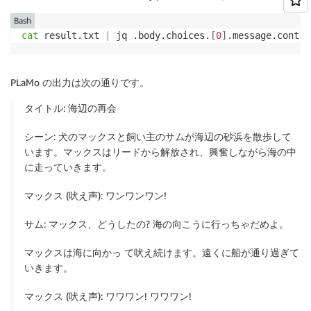
Bash
cat
 result.txt 
|
 jq .body.choices.
[
0
]
.message.conten
PLaMo の出力は次の通りです。
タイトル: 海辺の再会
シーン: 犬のマックスと飼い主のサムが海辺の砂浜を散歩して
います。マックスはリードから解放され、興奮しながら海の中
に走っていきます。
マックス (吠え声): ワンワンワン!
サム: マックス、どうしたの? 海の向こうに行っちゃだめよ。
マックスは海に向かっ て吠え続けます。遠くに船が通り過ぎて
いきます。
マックス (吠え声): ワワワン! ワワワン!