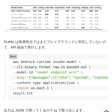
PLaMo は執筆時点ではまだプレイグラウンドに対応していないの
で、API 経由で実行します。
Bash
aws bedrock-runtime invoke-model 
\
--cli-binary-format raw-in-base64-out 
\
--model-id 
"(model endpoint arn)"
\
--body
'{"messages":[{"role": "system", "
--content-type application/json 
\
--region
 us-east-1 
\
result.txt
出力は JSON で帰ってくるので jq で取り出します。