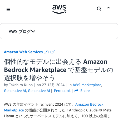
Skip to Main Content
AWS ブログ
ホーム
Amazon Web Services ブログ
個性的なモデルに出会える Amazon
カテゴリ
Bedrock Marketplace で基盤モデルの
エディション
選択肢を増やそう
by
Takahiro Kubo
on
27 12月 2024
in
AWS Marketplace
,
Generative AI
,
Generative AI
Permalink
Share
AWS の年次イベント re:Invent 2024 にて、
Amazon Bedrock
Marketplace
の機能が公開されました！Anthropic Claude や Meta
Llama といったサーバーレスモデルに加えて、100 以上の企業ま