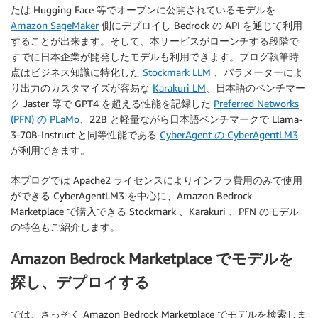
たは Hugging Face 等でオープンに公開されているモデルを
Amazon SageMaker
側にデプロイし Bedrock の API を通じて利用
することが出来ます。そして、本サービスがローンチする段階で
すでに日本企業が開発したモデルも利用できます。ブログ執筆時
点はビジネス知識に特化した
Stockmark LLM
、パラメーターによ
り出力のカスタマイズが容易な
Karakuri LM
、日本語のベンチマー
ク Jaster 等で GPT4 を超える性能を記録した
Preferred Networks
(PFN)
の PLaMo
、22B と軽量ながら日本語ベンチマークで Llama-
3-70B-Instruct と同等性能である
CyberAgent の CyberAgentLM3
が利用できます。
本ブログでは Apache2 ライセンスによりインフラ費用のみで使用
ができる CyberAgentLM3 を中心に、Amazon Bedrock
Marketplace で購入できる Stockmark 、Karakuri 、PFN のモデル
の特色もご紹介します。
Amazon Bedrock Marketplace でモデルを
探し、デプロイする
では、さっそく Amazon Bedrock Marketplace でモデルを検索しま