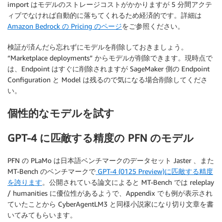
import はモデルのストレージコストがかかりますが 5 分間アクテ
ィブでなければ自動的に落ちてくれるため経済的です。詳細は
Amazon Bedrock の Pricing のページ
をご参照ください。
検証が済んだら忘れずにモデルを削除しておきましょう。
“Marketplace deployments” からモデルが削除できます。現時点で
は、Endpoint はすぐに削除されますが SageMaker 側の Endpoint
Configuration と Model は残るので気になる場合削除してくださ
い。
個性的なモデルを試す
GPT-4 に匹敵する精度の PFN のモデル
PFN の PLaMo は日本語ベンチマークのデータセット Jaster 、また
MT-Bench のベンチマークで
GPT-4 (0125 Preview)に匹敵する精度
を誇ります
。公開されている論文によると MT-Bench では releplay
/ humanities に優位性があるようで、Appendix でも例が表示され
ていたことから CyberAgentLM3 と同様小説家になり切り文章を書
いてみてもらいます。