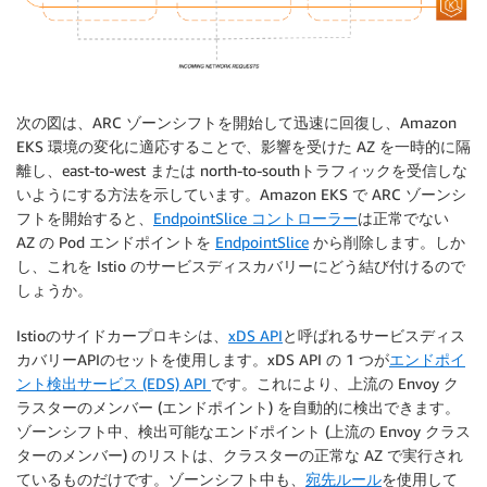
次の図は、ARC ゾーンシフトを開始して迅速に回復し、Amazon
EKS 環境の変化に適応することで、影響を受けた AZ を一時的に隔
離し、east-to-west または north-to-southトラフィックを受信しな
いようにする方法を示しています。Amazon EKS で ARC ゾーンシ
フトを開始すると、
EndpointSlice コントローラー
は正常でない
AZ の Pod エンドポイントを
EndpointSlice
から削除します。しか
し、これを Istio のサービスディスカバリーにどう結び付けるので
しょうか。
Istioのサイドカープロキシは、
xDS API
と呼ばれるサービスディス
カバリーAPIのセットを使用します。xDS API の 1 つが
エンドポイ
ント検出サービス (EDS) API
です。これにより、上流の Envoy ク
ラスターのメンバー (エンドポイント) を自動的に検出できます。
ゾーンシフト中、検出可能なエンドポイント (上流の Envoy クラス
ターのメンバー) のリストは、クラスターの正常な AZ で実行され
ているものだけです。ゾーンシフト中も、
宛先ルール
を使用して