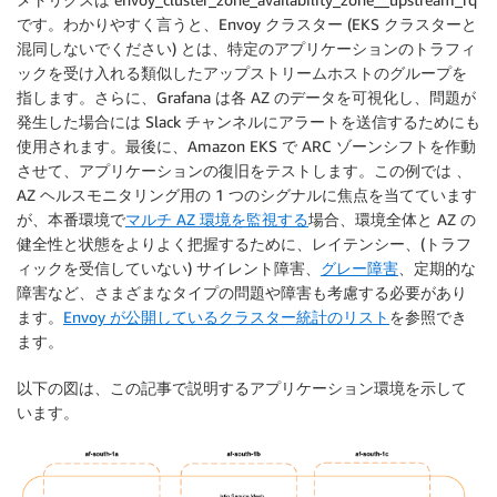
です。わかりやすく言うと、Envoy クラスター (EKS クラスターと
混同しないでください) とは、特定のアプリケーションのトラフィ
ックを受け入れる類似したアップストリームホストのグループを
指します。さらに、Grafana は各 AZ のデータを可視化し、問題が
発生した場合には Slack チャンネルにアラートを送信するためにも
使用されます。最後に、Amazon EKS で ARC ゾーンシフトを作動
させて、アプリケーションの復旧をテストします。この例では 、
AZ ヘルスモニタリング用の 1 つのシグナルに焦点を当てています
が、本番環境で
マルチ AZ 環境を監視する
場合、環境全体と AZ の
健全性と状態をよりよく把握するために、レイテンシー、(トラフ
ィックを受信していない) サイレント障害、
グレー障害
、定期的な
障害など、さまざまなタイプの問題や障害も考慮する必要があり
ます。
Envoy が公開しているクラスター統計のリスト
を参照でき
ます。
以下の図は、この記事で説明するアプリケーション環境を示して
います。