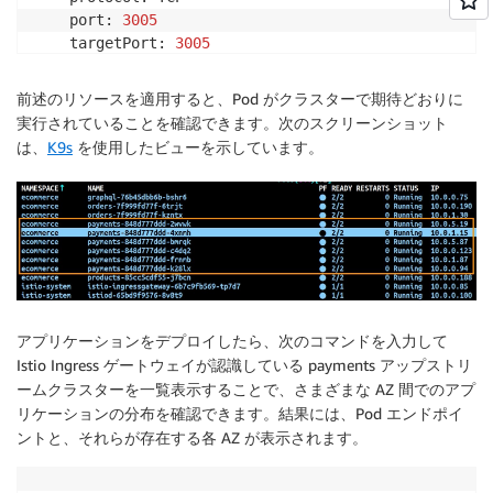
    port: 
3005
    targetPort: 
3005
---

apiVersion: apps/v1

前述のリソースを適用すると、Pod がクラスターで期待どおりに
kind: Deployment

実行されていることを確認できます。次のスクリーンショット
metadata:

は、
K9s
を使用したビューを示しています。
  name: payments

  namespace: ecommerce

  labels:

    app.kubernetes.io/version: 
"0.0.1"
spec:

  replicas: 
6
  selector:

    matchLabels:

アプリケーションをデプロイしたら、次のコマンドを入力して
      app: payments

Istio Ingress ゲートウェイが認識している payments アップストリ
      workload: ecommerce

ームクラスターを一覧表示することで、さまざまな AZ 間でのアプ
  template:

リケーションの分布を確認できます。結果には、Pod エンドポイ
    metadata:

      labels:

ントと、それらが存在する各 AZ が表示されます。
        app: payments

        workload: ecommerce
