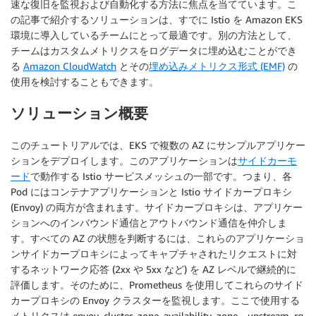
速な復旧を監視および自動化する方法に焦点を当てています。こ
の記事で紹介するソリューションは、すでに Istio を Amazon EKS
環境に導入しているチームにとって最適です。別の方法として、
チームはカスタムメトリクスをログデータに埋め込むことができ
る
Amazon CloudWatch
とその
埋め込みメトリクス形式 (EMF)
の
使用を検討することもできます。
ソリューション概要
このチュートリアルでは、EKS で複数の AZ にサンプルアプリケー
ションをデプロイします。このアプリケーションは
サイドカーモ
ード
で動作する Istio サービスメッシュの一部です。つまり、各
Pod にはコンテナアプリケーションと Istio サイドカープロキシ
(Envoy) の両方が含まれます。サイドカープロキシは、アプリケー
ションへのインバウンド通信とアウトバウンド通信を仲介しま
す。すべての AZ の状態を判断するには、これらのアプリケーショ
ンサイドカープロキシによってキャプチャされたリクエストに対
するネットワーク応答 (2xx や 5xx など) を AZ レベルで継続的に
評価します。そのために、Prometheus を使用してこれらのサイド
カープロキシの Envoy クラスターを監視します。ここで使用する
メトリクスは envoy_cluster_zone_availability_zone__upstream_rq