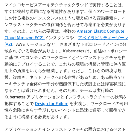
マイクロサービスアーキテクチャをクラウドで実行することは、
すぐに複雑な運用になる可能性があります。個々のワークロード
における複数のインスタンスのような増え続ける変動要素を、イ
ンフラストラクチャの依存関係と合わせて考慮する必要がありま
す。その上、これらの要素は、複数の
Amazon Elastic Compute
Cloud (Amazon EC2)
インスタンスや、
アベイラビリティーゾーン
(AZ)
、AWS リージョンなど、さまざまなトポロジードメインに分
散されている場合があります。Kubernetes は、前述のトポロジー
に基づいてコンテナのワークロードとインフラストラクチャを自
動的にデプロイすることで、これらの環境の構築と管理に伴う運
用上の負担をいくらか軽減します。ただし、これらの環境は規
模、複雑さ、ネットワークへの依存性があるため、ある時点でア
ーキテクチャ全体の一部分が機能低下した状態または障害状態に
なることは避けられません。そのため、チームは実行時の
Kubernetes アプリケーションとインフラストラクチャーの状態を
把握することで
Design for Failure
を実践し、ワークロードの可用
性を危険にさらす予期しないイベントに迅速に適応して回復でき
るように構築する必要があります。
アプリケーションとインフラストラクチャの両方におけるベスト