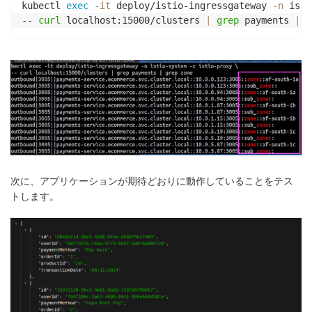
kubectl 
exec
-it
 deploy/istio-ingressgateway 
-n
 isti
        version: 
"0.0.1"
-- 
curl
 localhost:15000/clusters 
|
grep
 payments 
|
g
    spec:

      serviceAccountName: payments-service-account

      topologySpreadConstraints:

      - maxSkew: 
1
        topologyKey: 
"topology.kubernetes.io/zone"
        whenUnsatisfiable: DoNotSchedule

        labelSelector:

          matchLabels:

            app: payments

      containers:

      - name: payments-container

次に、アプリケーションが期待どおりに動作していることをテス
        image: 
"lukondefmwila/ecommerce-payments:0.0
トします。
        readinessProbe:

          httpGet:

            path: /v1/payments

            port: 
3005
          initialDelaySeconds: 
5
          periodSeconds: 
10
        ports:

        - containerPort: 
3005