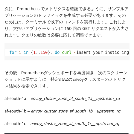
      action: replace

次に、Prometheus でメトリクスを確認できるように、サンプルア
      regex: 
(
[
^:
]
+
)
(
?::
\
d+
)
?
;
(
\
d+
)
プリケーションのトラフィックを生成する必要があります。その
      replacement: 
$1
:
$2
ためには、ターミナルで以下のコマンドを実行します。これによ
      targetLabel: __address__

り、支払いアプリケーションに 150 回の GET リクエストが入力さ
    - action: labeldrop

れます。クエリの総数は必要に応じて調整できます。
      regex: 
"__meta_kubernetes_pod_label_(.+)"
    - sourceLabels: 
[
__meta_kubernetes_namespace
]
      action: replace

for
i
in
{
1
..
150
}
;
do
curl
<
insert-your-instio-ingre
      targetLabel: namespace

    - sourceLabels: 
[
__meta_kubernetes_pod_name
]
      action: replace

その後、Prometheusダッシュボードを再度開き、次のスクリーン
      targetLabel: pod_name

ショットに示すように、特定のAZのEnvoyクラスターのメトリク
---

ス結果を検索できます。
apiVersion: monitoring.coreos.com/v1

kind: ServiceMonitor

af-south-1a –
envoy_cluster_zone_af_south_1a__upstream_rq
metadata:

  name: istio-component-monitor

af-south-1b –
envoy_cluster_zone_af_south_1b__upstream_rq
  namespace: prometheus

  labels:

af-south-1c –
envoy_cluster_zone_af_south_1c__upstream_rq
    monitoring: istio-components

    release: prom
