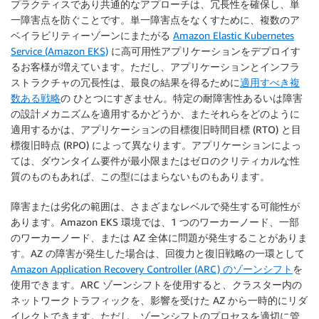
プラクティスであり共通的なアプローチは、冗長性を確保し、単
一障害点を防ぐことです。単一障害点をなくすために、複数のア
ベイラビリティーゾーンにまたがる
Amazon Elastic Kubernetes
Service (Amazon EKS)
に高可用性アプリケーションをデプロイす
るお客様が増えています。ただし、アプリケーションとインフラ
ストラクチャの冗長性は、最良の結果を得るために
適用すべき複
数ある戦略
の ひとつにすぎません。特定の耐障害性あるいは障害
の設計メカニズムを適用するかどうか、またそれらをどのように
適用するかは、アプリケーションの目標復旧時間目標 (RTO) と目
標復旧時点 (RPO) によって異なります。アプリケーションによっ
ては、ダウンタイム要件が最小限またはゼロのクリティカルな性
質のものもあれば、この型にはまらないものもあります。
障害または劣化の範囲は、さまざまなレベルで発生する可能性が
あります。Amazon EKS 環境では、1 つのワーカーノード、一部
のワーカーノード、または AZ 全体に問題が発生することがありま
す。AZ の障害が発生した場合は、回復力と復旧戦略の一環として
Amazon Application Recovery Controller (ARC) のゾーンシフト
を
使用できます。ARC ゾーンシフトを使用すると、クラスター内の
ネットワークトラフィックを、影響を受けた AZ から一時的にリダ
イレクトできます。ただし、ゾーンシフトのプロセスを適切に管