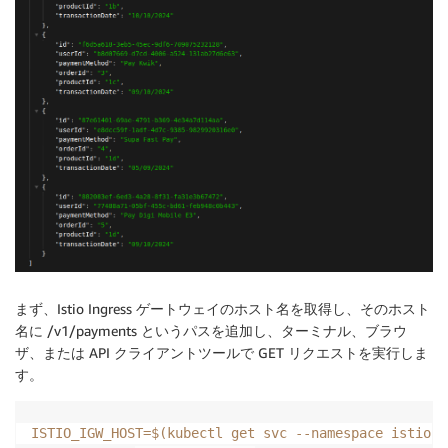
        resources:

          requests:

            cpu: 
"1"
            memory: 
"64Mi"
まず、Istio Ingress ゲートウェイのホスト名を取得し、そのホスト
名に /v1/payments というパスを追加し、ターミナル、ブラウ
ザ、または API クライアントツールで GET リクエストを実行しま
す。
ISTIO_IGW_HOST
=
$(
kubectl get svc 
--namespace
 istio-s