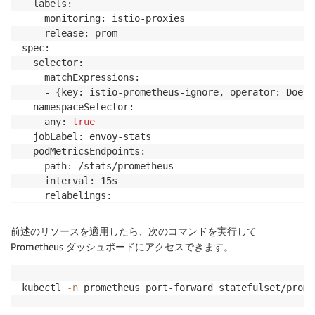
  labels:

    monitoring: istio-proxies

    release: prom

spec:

  selector:

    matchExpressions:

    - 
{
key: istio-prometheus-ignore, operator: DoesN
  namespaceSelector:

    any: 
true
  jobLabel: envoy-stats

  podMetricsEndpoints:

  - path: /stats/prometheus

    interval: 15s

    relabelings:

    - action: keep

      sourceLabels: 
[
__meta_kubernetes_pod_container
前述のリソースを適用したら、次のコマンドを実行して
      regex: 
"istio-proxy"
Prometheus ダッシュボードにアクセスできます。
    - action: keep

      sourceLabels: 
[
        __meta_kubernetes_pod_annotationpresent_prom
kubectl 
-n
 prometheus port-forward statefulset/prome
    - sourceLabels: 
[
      __address__, __meta_kubernetes_pod_annotation_