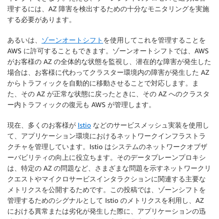
理するには、AZ 障害を検出するための十分なモニタリングを実施
する必要があります。
あるいは、
ゾーンオートシフト
を使用してこれを管理することを
AWS に許可することもできます。ゾーンオートシフトでは、AWS
がお客様の AZ の全体的な状態を監視し、潜在的な障害が発生した
場合は、お客様に代わってクラスター環境内の障害が発生した AZ
からトラフィックを自動的に移動させることで対応します。ま
た、その AZ が正常な状態に戻ったときに、その AZ へのクラスタ
ー内トラフィックの復元も AWS が管理します。
現在、多くのお客様が
Istio
などのサービスメッシュ実装を使用し
て、アプリケーション環境におけるネットワークインフラストラ
クチャを管理しています。Istio はシステムのネットワークオブザ
ーバビリティの向上に役立ちます。そのデータプレーンプロキシ
は、特定の AZ の問題など、さまざまな問題を示すネットワークリ
クエストやマイクロサービスインタラクションに関連する主要な
メトリクスを公開するためです。この投稿では、ゾーンシフトを
管理するためのシグナルとして Istio のメトリクスを利用し、AZ
における異常または劣化が発生した際に、アプリケーションの迅