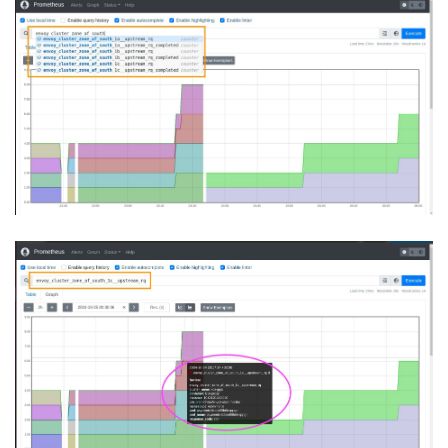
spec:

  jobLabel: istio

  targetLabels: 
[
app
]
  selector:

    matchExpressions:

    - 
{
key: istio, operator: In, values: 
[
pilot
]
}
  namespaceSelector:

    any: 
true
  endpoints:

  - port: http-monitoring
