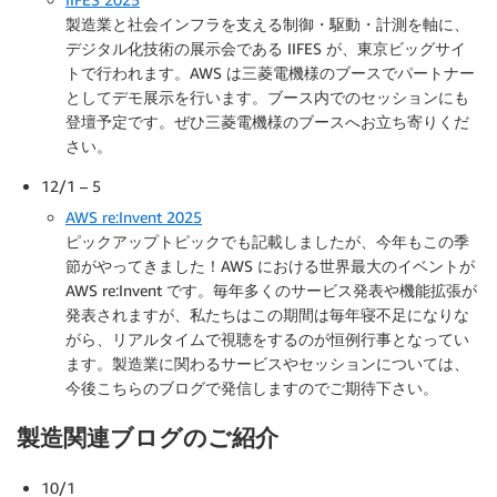
製造業と社会インフラを支える制御・駆動・計測を軸に、
デジタル化技術の展示会である IIFES が、東京ビッグサイ
トで行われます。AWS は三菱電機様のブースでパートナー
としてデモ展示を行います。ブース内でのセッションにも
登壇予定です。ぜひ三菱電機様のブースへお立ち寄りくだ
さい。
12/1 – 5
AWS re:Invent 2025
ピックアップトピックでも記載しましたが、今年もこの季
節がやってきました！AWS における世界最大のイベントが
AWS re:Invent です。毎年多くのサービス発表や機能拡張が
発表されますが、私たちはこの期間は毎年寝不足になりな
がら、リアルタイムで視聴をするのが恒例行事となってい
ます。製造業に関わるサービスやセッションについては、
今後こちらのブログで発信しますのでご期待下さい。
製造関連ブログのご紹介
10/1