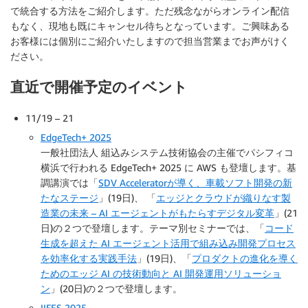
で統合する方法をご紹介します。ただ残念ながらオンライン配信
もなく、現地も既にキャンセル待ちとなっています。ご興味ある
お客様には個別にご紹介いたしますので担当営業までお声がけく
ださい。
直近で開催予定のイベント
11/19 – 21
EdgeTech+ 2025
一般社団法人 組込みシステム技術協会の主催でパシフィコ
横浜で行われる EdgeTech+ 2025 に AWS も登壇します。基
調講演では「
SDV Acceleratorが導く、車載ソフト開発の新
たなステージ
」(19日)、 「
エッジとクラウドが織りなす製
造業の未来 – AI エージェントがもたらすデジタル変革
」(21
日)の２つで登壇します。テーマ別セミナーでは、「
コード
生成を超えた AI エージェント活用で組み込み開発プロセス
を効率化する実践手法
」(19日)、「
プロダクトの進化を導く
ためのエッジ AI の技術動向と AI 開発運用ソリューショ
ン
」(20日)の２つで登壇します。
IIFES 2025