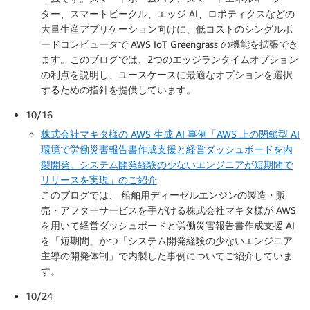
ター、スマートビークル、エッジ AI、ロボティクスなどの
大量生産アプリケーション向けに、低コストのシングルボ
ードコンピュータで AWS IoT Greengrass の機能を拡張でき
ます。このブログでは、2つのエッジランタイムオプション
の利点を説明し、ユースケースに最適なオプションを選択
するための指針を提供しています。
10/16
株式会社マキタ様の AWS 生成 AI 事例「AWS 上の閉鎖型 AI
環境で労働災害報告書作成支援と経営ダッシュボードを内
製開発。システム開発経験の少ないエンジニアが短期間で
リリースを実現」のご紹介
このブログでは、 船舶用ディーゼルエンジンの製造・販
売・アフターサービスを手がける株式会社マキタ様が AWS
を用いて経営ダッシュボードと労働災害報告書作成支援 AI
を「短期間」かつ「システム開発経験の少ないエンジニア
主導の開発体制」で内製した事例についてご紹介していま
す。
10/24