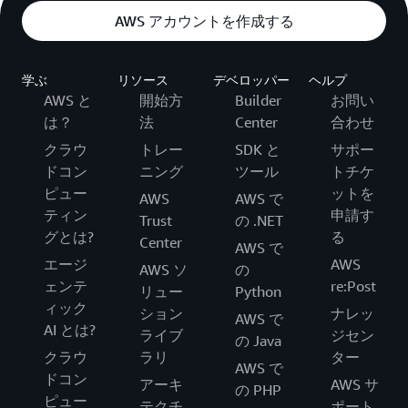
AWS アカウントを作成する
学ぶ
リソース
デベロッパー
ヘルプ
AWS と
開始方
Builder
お問い
は？
法
Center
合わせ
クラウ
トレー
SDK と
サポー
ドコン
ニング
ツール
トチケ
ピュー
ットを
AWS
AWS で
ティン
申請す
Trust
の .NET
グとは?
る
Center
AWS で
エージ
AWS
AWS ソ
の
ェンテ
re:Post
リュー
Python
ィック
ション
ナレッ
AWS で
AI とは?
ライブ
ジセン
の Java
クラウ
ラリ
ター
AWS で
ドコン
アーキ
AWS サ
の PHP
ピュー
テクチ
ポート