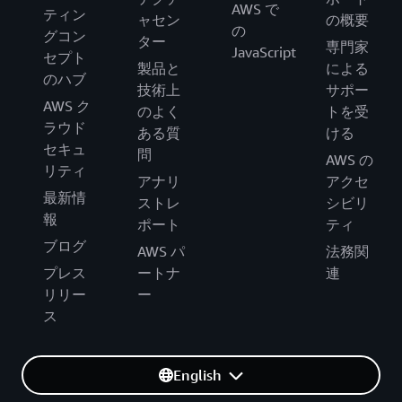
AWS で
ティン
ャセン
の概要
の
グコン
ター
専門家
JavaScript
セプト
製品と
による
のハブ
技術上
サポー
AWS ク
のよく
トを受
ラウド
ある質
ける
セキュ
問
AWS の
リティ
アナリ
アクセ
最新情
ストレ
シビリ
報
ポート
ティ
ブログ
AWS パ
法務関
プレス
ートナ
連
リリー
ー
ス
English