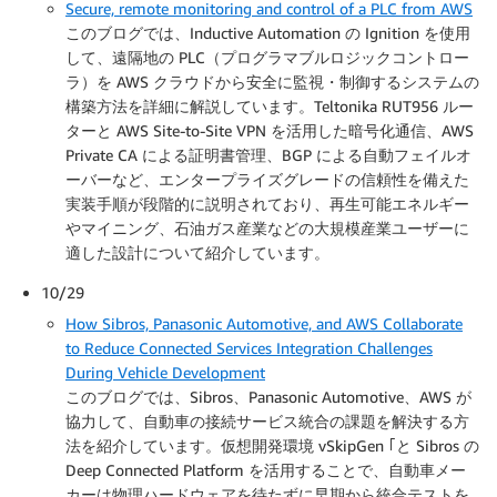
Secure, remote monitoring and control of a PLC from AWS
このブログでは、Inductive Automation の Ignition を使用
して、遠隔地の PLC（プログラマブルロジックコントロー
ラ）を AWS クラウドから安全に監視・制御するシステムの
構築方法を詳細に解説しています。Teltonika RUT956 ルー
ターと AWS Site-to-Site VPN を活用した暗号化通信、AWS
Private CA による証明書管理、BGP による自動フェイルオ
ーバーなど、エンタープライズグレードの信頼性を備えた
実装手順が段階的に説明されており、再生可能エネルギー
やマイニング、石油ガス産業などの大規模産業ユーザーに
適した設計について紹介しています。
10/29
How Sibros, Panasonic Automotive, and AWS Collaborate
to Reduce Connected Services Integration Challenges
During Vehicle Development
このブログでは、Sibros、Panasonic Automotive、AWS が
協力して、自動車の接続サービス統合の課題を解決する方
法を紹介しています。仮想開発環境 vSkipGen ｢と Sibros の
Deep Connected Platform を活用することで、自動車メー
カーは物理ハードウェアを待たずに早期から統合テストを