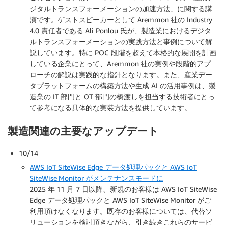
ジタルトランスフォーメーションの加速方法」に関する講
演です。ゲストスピーカーとして Aremmon 社の Industry
4.0 責任者である Ali Ponlou 氏が、製造業におけるデジタ
ルトランスフォーメーションの実践方法と事例について解
説しています。特に POC 段階を超えて本格的な展開を計画
している企業にとって、Aremmon 社の実例や段階的アプ
ローチの解説は実践的な指針となります。また、産業デー
タプラットフォームの構築方法や生成 AI の活用事例は、製
造業の IT 部門と OT 部門の橋渡しを担当する技術者にとっ
て参考になる具体的な実装方法を提供しています。
製造関連の主要なアップデート
10/14
AWS IoT SiteWise Edge データ処理パックと AWS IoT
SiteWise Monitor がメンテナンスモードに
2025 年 11 月 7 日以降、新規のお客様は AWS IoT SiteWise
Edge データ処理パックと AWS IoT SiteWise Monitor がご
利用頂けなくなります。既存のお客様については、代替ソ
リューションを検討頂きながら、引き続きこれらのサービ