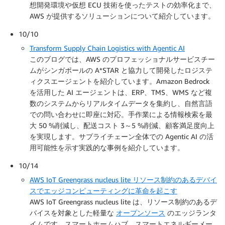
想開発環境や仮想 ECU 技術を使ったテストの効率化まで、
AWS が提供するソリューションについて紹介しています。
10/10
Transform Supply Chain Logistics with Agentic AI
このブログでは、AWS のプロフェッショナルサービスチー
ムがシンガポールの A*STAR と協力して開発したロジステ
ィクスエージェントを紹介しています。Amazon Bedrock
を活用した AI エージェントは、ERP、TMS、WMS など複
数のシステムからリアルタイムデータを集約し、自然言語
での問い合わせに即座に対応。手作業による情報検索を最
大 50 %削減し、配送コスト 3～5 %削減、顧客満足度向上
を実現します。サプライチェーン全体での Agentic AI の活
用可能性を示す実践的な事例を紹介しています。
10/14
AWS IoT Greengrass nucleus lite リソース制約のあるデバイ
スでエッジコンピューティングに革命を起こす
AWS IoT Greengrass nucleus lite は、リソース制約のあるデ
バイスを対象とした軽量な
オープンソース
のエッジランタ
イムです。スマートホームハブ、スマートエネルギーメー