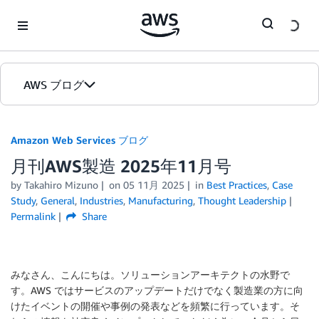
Skip to Main Content
AWS ブログ
ホーム
Amazon Web Services ブログ
月刊AWS製造 2025年11月号
カテゴリ
by
Takahiro Mizuno
on
05 11月 2025
in
Best Practices
,
Case
エディション
Study
,
General
,
Industries
,
Manufacturing
,
Thought Leadership
Permalink
Share
みなさん、こんにちは。ソリューションアーキテクトの水野で
す。AWS ではサービスのアップデートだけでなく製造業の方に向
けたイベントの開催や事例の発表などを頻繁に行っています。そ