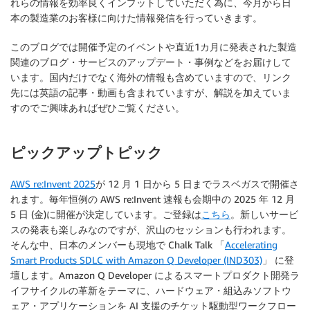
れらの情報を効率良くインプットしていただく為に、今月から日
本の製造業のお客様に向けた情報発信を行っていきます。
このブログでは開催予定のイベントや直近1カ月に発表された製造
関連のブログ・サービスのアップデート・事例などをお届けして
います。国内だけでなく海外の情報も含めていますので、リンク
先には英語の記事・動画も含まれていますが、解説を加えていま
すのでご興味あればぜひご覧ください。
ピックアップトピック
AWS re:Invent 2025
が 12 月 1 日から 5 日までラスベガスで開催さ
れます。毎年恒例の AWS re:Invent 速報も会期中の 2025 年 12 月
5 日 (金)に開催が決定しています。ご登録は
こちら
。新しいサービ
スの発表も楽しみなのですが、沢山のセッションも行われます。
そんな中、日本のメンバーも現地で Chalk Talk 「
Accelerating
Smart Products SDLC with Amazon Q Developer (IND303)
」 に登
壇します。Amazon Q Developer によるスマートプロダクト開発ラ
イフサイクルの革新をテーマに、ハードウェア・組込みソフトウ
ェア・アプリケーションを AI 支援のチケット駆動型ワークフロー