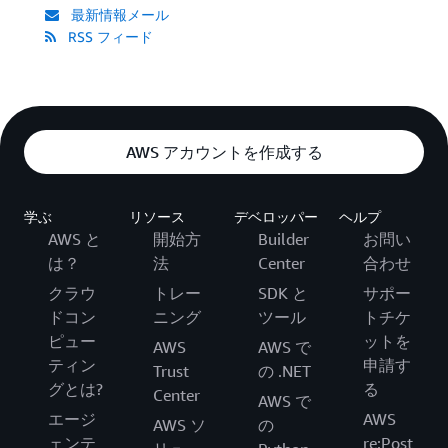
最新情報メール
RSS フィード
AWS アカウントを作成する
学ぶ
リソース
デベロッパー
ヘルプ
AWS と
開始方
Builder
お問い
は？
法
Center
合わせ
クラウ
トレー
SDK と
サポー
ドコン
ニング
ツール
トチケ
ピュー
ットを
AWS
AWS で
ティン
申請す
Trust
の .NET
グとは?
る
Center
AWS で
エージ
AWS
AWS ソ
の
ェンテ
re:Post