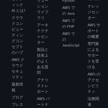
リュー
Python
ィック
ション
ナレッ
AWS で
AI とは?
ライブ
ジセン
の Java
クラウ
ラリ
ター
AWS で
ドコン
アーキ
AWS サ
の PHP
ピュー
テクチ
ポート
AWS で
ティン
ャセン
の概要
の
グコン
ター
専門家
JavaScript
セプト
製品と
による
のハブ
技術上
サポー
AWS ク
のよく
トを受
ラウド
ある質
ける
セキュ
問
AWS の
リティ
アナリ
アクセ
最新情
ストレ
シビリ
報
ポート
ティ
ブログ
AWS パ
法務関
プレス
ートナ
連