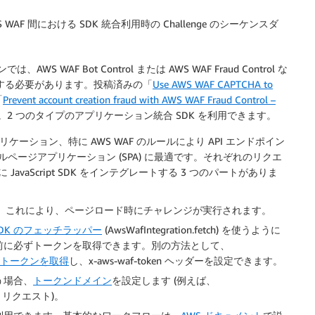
AF 間における SDK 統合利用時の Challenge のシーケンスダ
AF Bot Control または AWS WAF Fraud Control な
用する必要があります。投稿済みの「
Use AWS WAF CAPTCHA to
「
Prevent account creation fraud with AWS WAF Fraud Control –
2 つのタイプのアプリケーション統合 SDK を利用できます。
ーション、特に AWS WAF のルールにより API エンドポイン
ージアプリケーション (SPA) に最適です。それぞれのリクエ
aScript SDK をインテグレートする 3 つのパートがありま
 を埋め込みます。これにより、ページロード時にチャレンジが実行されます。
DK のフェッチラッパー
(AwsWafIntegration.fetch) を使うように
前に必ずトークンを取得できます。別の方法として、
AF トークンを取得
し、x-aws-waf-token ヘッダーを設定できます。
う場合、
トークンドメイン
を設定します (例えば、
API リクエスト)。