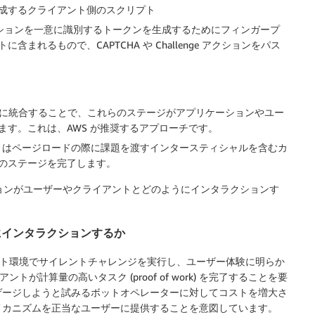
成するクライアント側のスクリプト
セッションを一意に識別するトークンを生成するためにフィンガープ
れるもので、CAPTCHA や Challenge アクションをパス
WAF に統合することで、これらのステージがアプリケーションやユー
す。これは、AWS が推奨するアプローチです。
 WAF はページロードの際に課題を渡すインタースティシャルを含むカ
のステージを完了します。
HA アクションがユーザーやクライアントとどのようにインタラクションす
うにインタラクションするか
イアント環境でサイレントチャレンジを実行し、ユーザー体験に明らか
ントが計算量の高いタスク (proof of work) を完了することを要
ゲージしようと試みるボットオペレーターに対してコストを増大さ
メカニズムを正当なユーザーに提供することを意図しています。