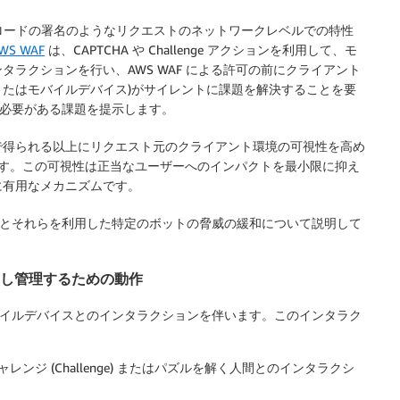
ペイロードの署名のようなリクエストのネットワークレベルでの特性
WS WAF
は、CAPTCHA や Challenge アクションを利用して、モ
ラクションを行い、AWS WAF による許可の前にクライアント
ラウザまたはモバイルデバイス)がサイレントに課題を解決することを要
解く必要がある課題を提示します。
で得られる以上にリクエスト元のクライアント環境の可視性を高め
を補完します。この可視性は正当なユーザーへのインパクトを最小限に抑え
に有用なメカニズムです。
ョンの動作とそれらを利用した特定のボットの脅威の緩和について説明して
を特定し管理するための動作
またはモバイルデバイスとのインタラクションを伴います。このインタラク
ジ (Challenge) またはパズルを解く人間とのインタラクシ