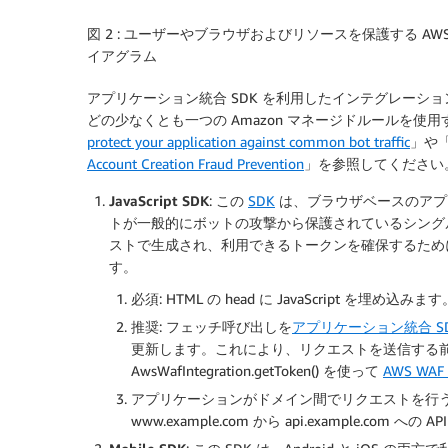
図 2 : ユーザーやブラウザおよびリソースを保護する AWS W
イアグラム
アプリケーション統合 SDK を利用したインテグレーションでは、AWS W
どの少なくとも一つの Amazon マネージドルールを使
protect your application against common bot traffic
」や
Account Creation Fraud Prevention
」を参照してください。
JavaScript SDK
: この
SDK
は、ブラウザベースのアプリケ
トが一般的にボットの攻撃から保護されているシングルペ
ストで生成され、利用できるトークンを確保するために Jav
す。
必須: HTML の head に JavaScript
推奨: フェッチ呼び出しを
アプリケーション統合 S
更新します。これにより、リクエストを送信する
AwsWafIntegration.getToken() を使って
AWS W
アプリケーションがドメイン間でリクエストを行
www.example.com から api.example.com への 