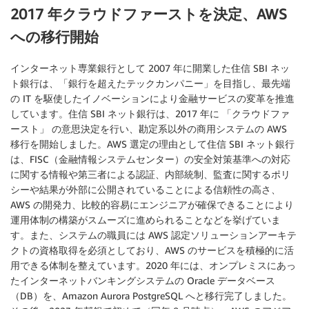
2017 年クラウドファーストを決定、AWS
への移行開始
インターネット専業銀行として 2007 年に開業した住信 SBI ネッ
ト銀行は、「銀行を超えたテックカンパニー」を目指し、最先端
の IT を駆使したイノベーションにより金融サービスの変革を推進
しています。住信 SBI ネット銀行は、2017 年に 「クラウドファ
ースト」 の意思決定を行い、勘定系以外の商用システムの AWS
移行を開始しました。AWS 選定の理由として住信 SBI ネット銀行
は、FISC（金融情報システムセンター）の安全対策基準への対応
に関する情報や第三者による認証、内部統制、監査に関するポリ
シーや結果が外部に公開されていることによる信頼性の高さ、
AWS の開発力、比較的容易にエンジニアが確保できることにより
運用体制の構築がスムーズに進められることなどを挙げていま
す。また、システムの職員には AWS 認定ソリューションアーキテ
クトの資格取得を必須としており、AWS のサービスを積極的に活
用できる体制を整えています。2020 年には、オンプレミスにあっ
たインターネットバンキングシステムの Oracle データベース
（DB）を、Amazon Aurora PostgreSQL へと移行完了しました。