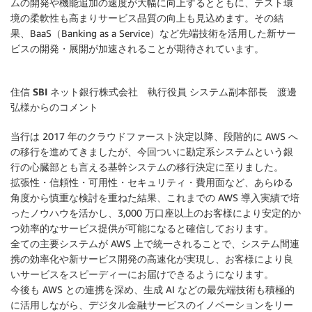
ムの開発や機能追加の速度が大幅に向上するとともに、テスト環
境の柔軟性も高まりサービス品質の向上も見込めます。その結
果、BaaS（Banking as a Service）など先端技術を活用した新サー
ビスの開発・展開が加速されることが期待されています。
住信 SBI ネット銀行株式会社 執行役員 システム副本部長 渡邊
弘様からのコメント
当行は 2017 年のクラウドファースト決定以降、段階的に AWS へ
の移行を進めてきましたが、今回ついに勘定系システムという銀
行の心臓部とも言える基幹システムの移行決定に至りました。
拡張性・信頼性・可用性・セキュリティ・費用面など、あらゆる
角度から慎重な検討を重ねた結果、これまでの AWS 導入実績で培
ったノウハウを活かし、3,000 万口座以上のお客様により安定的か
つ効率的なサービス提供が可能になると確信しております。
全ての主要システムが AWS 上で統一されることで、システム間連
携の効率化や新サービス開発の高速化が実現し、お客様により良
いサービスをスピーディーにお届けできるようになります。
今後も AWS との連携を深め、生成 AI などの最先端技術も積極的
に活用しながら、デジタル金融サービスのイノベーションをリー