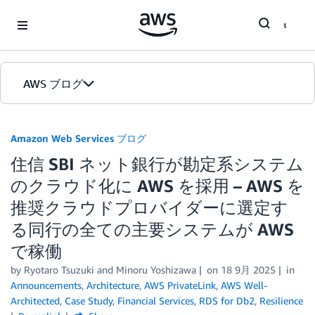
Skip to Main Content
AWS ブログ
ホーム
Amazon Web Services ブログ
住信 SBI ネット銀行が勘定系システム
カテゴリ
のクラウド化に AWS を採用 – AWS を
エディション
推奨クラウドプロバイダーに選定す
る同行の全ての主要システムが AWS
で稼働
by
Ryotaro Tsuzuki
and
Minoru Yoshizawa
on
18 9月 2025
in
Announcements
,
Architecture
,
AWS PrivateLink
,
AWS Well-
Architected
,
Case Study
,
Financial Services
,
RDS for Db2
,
Resilience