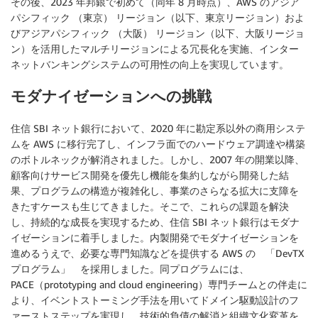
その後、2023 年邦銀で初めて（同年 8 月時点）、AWS のアジア
パシフィック （東京） リージョン（以下、東京リージョン）およ
びアジアパシフィック （大阪） リージョン（以下、大阪リージョ
ン）を活用したマルチリージョンによる冗長化を実施、インター
ネットバンキングシステムの可用性の向上を実現しています。
モダナイゼーションへの挑戦
住信 SBI ネット銀行において、2020 年に勘定系以外の商用システ
ムを AWS に移行完了し、インフラ面でのハードウェア調達や構築
のボトルネックが解消されました。しかし、2007 年の開業以降、
顧客向けサービス開発を優先し機能を集約しながら開発した結
果、プログラムの構造が複雑化し、事業のさらなる拡大に支障を
きたすケースも生じてきました。そこで、これらの課題を解決
し、持続的な成長を実現するため、住信 SBI ネット銀行はモダナ
イゼーションに着手しました。内製開発でモダナイゼーションを
進めるうえで、必要な専門知識などを提供する AWS の 「DevTX
プログラム」 を採用しました。同プログラムには、
PACE（prototyping and cloud engineering）専門チームとの伴走に
より、イベントストーミング手法を用いてドメイン駆動設計のフ
ァーストステップを実現し、技術的負債の解消と組織文化変革を