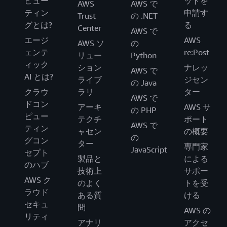
ピュー
ットを
AWS
AWS で
ティン
申請す
Trust
の .NET
グとは?
る
Center
AWS で
エージ
AWS
AWS ソ
の
ェンテ
re:Post
リュー
Python
ィック
ション
ナレッ
AWS で
AI とは?
ライブ
ジセン
の Java
クラウ
ラリ
ター
AWS で
ドコン
アーキ
AWS サ
の PHP
ピュー
テクチ
ポート
AWS で
ティン
ャセン
の概要
の
グコン
ター
専門家
JavaScript
セプト
製品と
による
のハブ
技術上
サポー
AWS ク
のよく
トを受
ラウド
ある質
ける
セキュ
問
AWS の
リティ
アナリ
アクセ