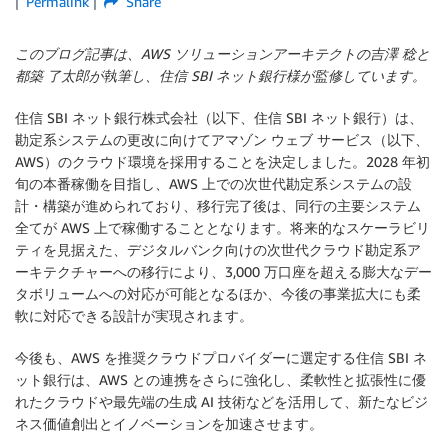
Permalink
Share
このブログ記事は、AWS ソリューションアーキテクトの吉澤 稔と
都築 了太郎が執筆し、住信 SBI ネット銀行様が監修しています。
住信 SBI ネット銀行株式会社（以下、住信 SBI ネット銀行）は、
勘定系システムの更改に向けてアマゾン ウェブ サービス（以下、
AWS）のクラウド環境を採用することを決定しました。2028 年初
旬の本番稼働を目指し、AWS 上での次世代勘定系システムの設
計・構築が進められており、移行完了後は、同行の主要システム
全てが AWS 上で稼働することとなります。将来的なスケーラビリ
ティを見据えた、デジタルバンク向けの次世代クラウド勘定系ア
ーキテクチャーへの移行により、3,000 万口座を超える膨大なデー
タボリュームへの対応が可能となるほか、今後の事業拡大にも柔
軟に対応できる設計が実現されます。
今後も、AWS を推奨クラウドプロバイダーに選定する住信 SBI ネ
ット銀行は、AWS との連携をさらに強化し、柔軟性と拡張性に優
れたクラウドや最先端の生成 AI 技術などを活用して、新たなビジ
ネス価値創出とイノベーションを加速させます。