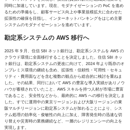
同時に加速しています。現在、モダナイゼーションの PoC を進め
るための準備をし、顧客サービス向上や事業規模拡大に合わせた
拡張性の確保を目指し、インターネットバンキングをはじめ主要
システムのモダナイゼーションを進めています。
勘定系システムの AWS 移行へ
2025 年 9 月、住信 SBI ネット銀行は、勘定系システムを AWS の
クラウド環境に全面移行することを決定しました。住信 SBI ネッ
ト銀行は、勘定系システムの更改に向けて、2024 年より既存のオ
ンプレミス環境の継続も含め、拡張性・信頼性・可用性・セキュ
リティ・費用面などを含む複数の観点から総合的に検討を重ねま
した。その結果、同行において AWS の豊富な導入実績がありノウ
ハウが蓄積されていたこと、AWS スキルを持つ人材が市場に豊富
であること、安全性などから、最終的に AWS への移行を決定しま
した。すでに運用中の東京リージョンおよび大阪リージョンの東
阪マルチリージョンに勘定系システムが加わることにより、シス
テム処理の効率化・俊敏性の向上に加え、障害発生時の迅速な切
り替えや災害時の業務継続など、一層のレジリエンシーの向上を
実現します。