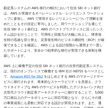
勘定系システムの AWS 移行の検討において住信 SBI ネット銀行
は、AWS が実施するオペレーショナル・レジリエンス ワークショ
ップに参加し、AWS で実現するレジリエンシーについて理解を深
めたこともその決定に寄与しました。同ワークショップを通じて
住信 SBI ネット銀行は、AWS のベストプラクティスに沿ったシス
テム設計を行うことで、可用性と回復力が大幅に向上し、障害発
生時の迅速な切り替え、災害発生時のビジネス継続性（BCP）が確
保できることを確認し、AWS による設計段階から運用まで一貫し
たサポートにより、安全かつ効率的な移行が実現できる体制を構
築しています。
AWS 上に稼働予定の住信 SBI ネット銀行の次世代勘定系システム
は、現行のオンプレミスで稼働する IBM 社の NEFSS をベースとし
て、
Amazon RDS for Db2
をはじめとする AWS のマネージドサー
ビスに移行されます。将来的なスケーラビリティを見据え、クラ
ウドネイティブな AWS のサービスを利用したデジタルバンク向け
次世代クラウド勘定系アーキテクチャーに移行することで、3,000
万口座以上のデータボリュームに対応可能となり、さらにその後
の事業成長にも柔軟に対応できる設計が実現されます。また、運