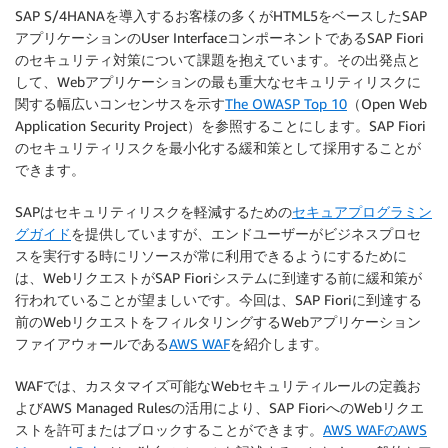
SAP S/4HANAを導入するお客様の多くがHTML5をベースしたSAP
アプリケーションのUser InterfaceコンポーネントであるSAP Fiori
のセキュリティ対策について課題を抱えています。その出発点と
して、Webアプリケーションの最も重大なセキュリティリスクに
関する幅広いコンセンサスを示す
The OWASP Top 10
（Open Web
Application Security Project）を参照することにします。SAP Fiori
のセキュリティリスクを最小化する緩和策として採用することが
できます。
SAPはセキュリティリスクを軽減するための
セキュアプログラミン
グガイド
を提供していますが、エンドユーザーがビジネスプロセ
スを実行する時にリソースが常に利用できるようにするために
は、WebリクエストがSAP Fioriシステムに到達する前に緩和策が
行われていることが望ましいです。今回は、SAP Fioriに到達する
前のWebリクエストをフィルタリングするWebアプリケーション
ファイアウォールである
AWS WAF
を紹介します。
WAFでは、カスタマイズ可能なWebセキュリティルールの定義お
よびAWS Managed Rulesの活用により、SAP FioriへのWebリクエ
ストを許可またはブロックすることができます。
AWS WAFのAWS