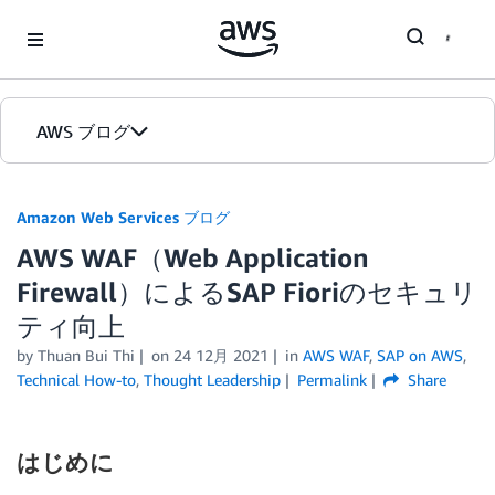
Skip to Main Content
AWS ブログ
ホーム
Amazon Web Services ブログ
AWS WAF（Web Application
カテゴリ
Firewall）によるSAP Fioriのセキュリ
エディション
ティ向上
by
Thuan Bui Thi
on
24 12月 2021
in
AWS WAF
,
SAP on AWS
,
Technical How-to
,
Thought Leadership
Permalink
Share
はじめに