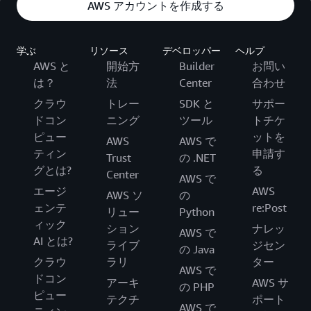
AWS アカウントを作成する
学ぶ
リソース
デベロッパー
ヘルプ
AWS と
開始方
Builder
お問い
は？
法
Center
合わせ
クラウ
トレー
SDK と
サポー
ドコン
ニング
ツール
トチケ
ピュー
ットを
AWS
AWS で
ティン
申請す
Trust
の .NET
グとは?
る
Center
AWS で
エージ
AWS
AWS ソ
の
ェンテ
re:Post
リュー
Python
ィック
ション
ナレッ
AWS で
AI とは?
ライブ
ジセン
の Java
クラウ
ラリ
ター
AWS で
ドコン
アーキ
AWS サ
の PHP
ピュー
テクチ
ポート
AWS で