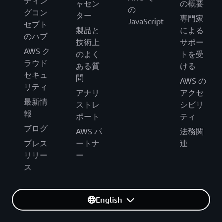
ティン
ャセン
の概要
の
グコン
ター
専門家
JavaScript
セプト
製品と
による
のハブ
技術上
サポー
AWS ク
のよく
トを受
ラウド
ある質
ける
セキュ
問
AWS の
リティ
アナリ
アクセ
最新情
ストレ
シビリ
報
ポート
ティ
ブログ
AWS パ
法務関
プレス
ートナ
連
リリー
ー
ス
English