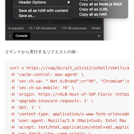
コマンドから実行するリクエストの例：
curl-v https:///sap/bc/ui5_ui5/ui2/ushell/shells/aba
-H 'cache-control: max-age=0' \

-H 'sec-ch-ua: " Not A;Brand";v="99", "Chromium";v="
-H 'sec-ch-ua-mobile: ?0' \

-H 'origin: https://<ALB-Host-of-SAP-Fiori> (https:/
-H 'upgrade-insecure-requests: 1' \

-H 'dnt: 1' \

-H 'content-type: application/x-www-form-urlencoded'
-H 'user-agent: Mozilla/5.0 (Macintosh; Intel Mac OS
-H 'accept: text/html,application/xhtml+xml,applicat
-H 'sec-fetch-site: same-origin' \
