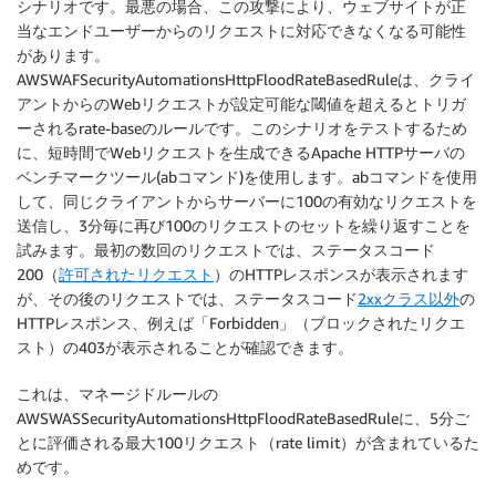
シナリオです。最悪の場合、この攻撃により、ウェブサイトが正
当なエンドユーザーからのリクエストに対応できなくなる可能性
があります。
AWSWAFSecurityAutomationsHttpFloodRateBasedRuleは、クライ
アントからのWebリクエストが設定可能な閾値を超えるとトリガ
ーされるrate-baseのルールです。このシナリオをテストするため
に、短時間でWebリクエストを生成できるApache HTTPサーバの
ベンチマークツール(abコマンド)を使用します。abコマンドを使用
して、同じクライアントからサーバーに100の有効なリクエストを
送信し、3分毎に再び100のリクエストのセットを繰り返すことを
試みます。最初の数回のリクエストでは、ステータスコード
200（
許可されたリクエスト
）のHTTPレスポンスが表示されます
が、その後のリクエストでは、ステータスコード
2xxクラス以外
の
HTTPレスポンス、例えば「Forbidden」（ブロックされたリクエ
スト）の403が表示されることが確認できます。
これは、マネージドルールの
AWSWASSecurityAutomationsHttpFloodRateBasedRuleに、5分ご
とに評価される最大100リクエスト（rate limit）が含まれているた
めです。