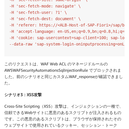
-H 'sec-fetch-mode: navigate' \

-H 'sec-fetch-user: ?1' \

-H 'sec-fetch-dest: document' \

-H 'referer: https://<ALB-Host-of-SAP-Fiori>/sap/bc/
-H 'accept-language: en-US,en;q=0.9,bn;q=0.8,hi;q=0.
-H 'cookie: sap-usercontext=sap-client=100; sap-logi
--data-raw 'sap-system-login-oninputprocessing=onLog
このリクエストは、WAF Web ACL のマネージドルールの
AWSWAFSecurityAutomationsSqlInjectionRule でブロックされま
した。前のシナリオと同じカスタムWAF_responseが確認できまし
た。
シナリオ3：XSS攻撃
Cross-Site Scripting（XSS）攻撃は、インジェクションの一種で、
信頼できるWebサイトに悪意のあるスクリプトが注入されるもの
です。この悪意のあるスクリプトは、ブラウザが保持されたその
ウェブサイトで使用されているクッキー、セッション・トーク