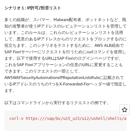
シナリオ１: IP許可/拒否リスト
多くの組織が、スパマー、Malware配布者、ボットネットなど、既
知の攻撃者が使うIPアドレスのレピュテーションリストを管理して
います。このルールは、これらのレピュテーションリストを活用
して、悪意のあるIPアドレスからのリクエストをブロックするのに
役立ちます。このシナリオをテストするために、AWS ALB経由で
SAP Fioriサーバーにリクエストを行うためにcurlコマンドを使用し
ます。以下で使用するURLはSAP Fioriのログインページですが、
これをSAP Fioriアプリケーションの任意のURLに変更することも
できます。このリクエストの一部として、
AWSWAFSecurityAutomationsIPReputationListsRuleに記載されて
いるIPアドレスのうちの1つをX-Forwarded-Forヘッダー値で指定し
ます。
以下はコマンドラインから実行するリクエストの例です。
curl-v https:///sap/bc/ui5_ui5/ui2/ushell/shells/aba