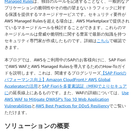
Managed Rules
は、独自のルールを記述することなく、一般的なア
プリケーションの脆弱性やその他の望まないトラフィックに対す
る保護を提供するマネージドサービスです。セキュリティ要件が
AWS Managed Rulesを超える場合は、AWS Marketplaceで提供され
ているマネージドルールを検討することができます。これらのマ
ネージドルールは脅威や脆弱性に関する豊富で最新の知識を持つ
セキュリティ専門家が作成したものです。詳細は
こちら
で確認で
きます。
本ブログでは、AWSをご利用中のSAPのお客様向けに、SAP Fiori
でAWS WAFとAWS Managed Rulesを導入するためのHow-Toガイ
ドを説明します。これは、関連するブログシリーズ
【SAP Fioriの
パフォーマンス向上】Amazon CloudFrontとAWS Global
Acceleratorの活用
と
SAP Fioriを多要素認証（MFA)でよりセキュア
に
の延長線上にあるものです。また、WAFの詳細については、
Use
AWS WAF to Mitigate OWASP’s Top 10 Web Application
Vulnerabilities
と
AWS Best Practices for DDoS Resiliency
でご覧い
ただけます。
ソリューションの概要