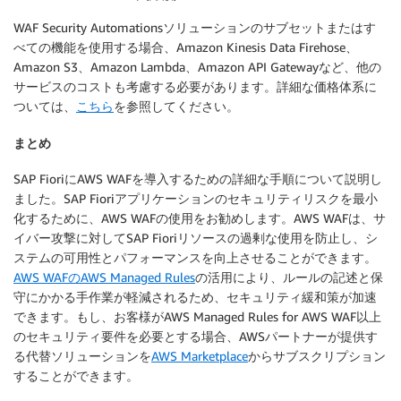
WAF Security Automationsソリューションのサブセットまたはす
べての機能を使用する場合、Amazon Kinesis Data Firehose、
Amazon S3、Amazon Lambda、Amazon API Gatewayなど、他の
サービスのコストも考慮する必要があります。詳細な価格体系に
ついては、
こちら
を参照してください。
まとめ
SAP FioriにAWS WAFを導入するための詳細な手順について説明し
ました。SAP Fioriアプリケーションのセキュリティリスクを最小
化するために、AWS WAFの使用をお勧めします。AWS WAFは、サ
イバー攻撃に対してSAP Fioriリソースの過剰な使用を防止し、シ
ステムの可用性とパフォーマンスを向上させることができます。
AWS WAFのAWS Managed Rules
の活用により、ルールの記述と保
守にかかる手作業が軽減されるため、セキュリティ緩和策が加速
できます。もし、お客様がAWS Managed Rules for AWS WAF以上
のセキュリティ要件を必要とする場合、AWSパートナーが提供す
る代替ソリューションを
AWS Marketplace
からサブスクリプション
することができます。