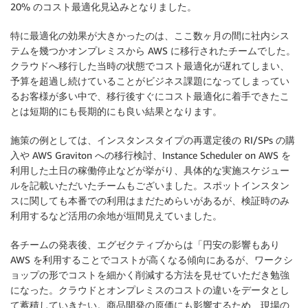
20% のコスト最適化見込みとなりました。
特に最適化の効果が大きかったのは、ここ数ヶ月の間に社内シス
テムを幾つかオンプレミスから AWS に移行されたチームでした。
クラウドへ移行した当時の状態でコスト最適化が遅れてしまい、
予算を超過し続けていることがビジネス課題になってしまってい
るお客様が多い中で、移行後すぐにコスト最適化に着手できたこ
とは短期的にも長期的にも良い結果となります。
施策の例としては、インスタンスタイプの再選定後の RI/SPs の購
入や AWS Graviton への移行検討、Instance Scheduler on AWS を
利用した土日の稼働停止などが挙がり、具体的な実施スケジュー
ルを記載いただいたチームもございました。スポットインスタン
スに関しても本番での利用はまだためらいがあるが、検証時のみ
利用するなど活用の余地が垣間見えていました。
各チームの発表後、エグゼクティブからは「円安の影響もあり
AWS を利用することでコストが高くなる傾向にあるが、ワークシ
ョップの形でコストを細かく削減する方法を見せていただき勉強
になった。クラウドとオンプレミスのコストの違いをデータとし
て蓄積していきたい。商品開発の原価にも影響するため、現場の