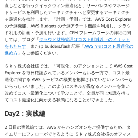
直しなどを行うクイックウィン最適化と、サーバレスやマネージ
ドサービスを利用したアーキテクチャへと変更するアーキテクチ
ャ最適化を検討します。「計画・予測」では、AWS Cost Explorer
の予測機能、AWS Budgets の予測アラート機能を利用し、クラウ
ド利用の計画・予測を行います。CFM フレームワークの詳細に関
しては、ブログ「
クラウド財務管理はコスト削減以上のメリット
をもたらす
」または builders.flash 記事「
AWS でのコスト最適化の
進め方
」をご参照ください。
Ｓｋｙ株式会社様では、「可視化」のアクションとして AWS Cost
Explorer を毎日確認されているメンバーもいる一方で、コスト最
適化に関する AWS サービスの概要を把握されていないメンバーも
いらっしゃいました。このようにスキルが異なるメンバーを集い
改めてコスト最適化について学ぶことで、全員が同じ知識を持っ
てコスト最適化に向かえる状態になることができました。
Day2：実践編
2 日目の実践編では、AWS からハンズオンをご提供するため、タ
イムリーにフォローができるように Ｓｋｙ株式会社様のオフィス