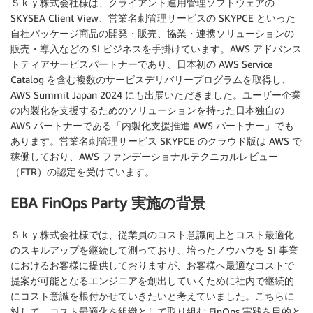
Ｓｋｙ株式会社様は、クライアント運用管理ソフトウェアの
SKYSEA Client View、営業名刺管理サービスの SKYPCE といった
自社パッケージ商品の開発・販売、協業・連携ソリューションの
販売・導入などの SI ビジネスを手掛けています。AWS アドバンス
トティアサービスパートナーであり、日本初の AWS Service
Catalog を含む複数のサービスデリバリープログラムを取得し、
AWS Summit Japan 2024 にも出展いただきました。ユーザー企業
の内製化を支援するためのソリューションを持った日本独自の
AWS パートナーである「内製化支援推進 AWS パートナー」でも
あります。営業名刺管理サービス SKYPCE のクラウド版は AWS で
稼働しており、AWS ファンデーショナルテクニカルレビュー
（FTR）の認定を受けています。
EBA FinOps Party 実施の背景
Ｓｋｙ株式会社様では、従業員のコスト意識向上とコスト最適化
のスキルアップを継続して測っており、培ったノウハウを SI 事業
におけるお客様に提供しておりますが、お客様へ最適なコストで
提案が可能となるエンジニアを創出していくために社内で継続的
にコスト意識を根付かせていきたいと考えていました。こちらに
対して、コスト最適化を組織として取り組む FinOps 実践を目的と