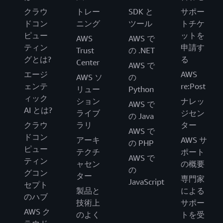
クラウ
トレー
SDK と
サポー
ドコン
ニング
ツール
トチケ
ピュー
ットを
AWS
AWS で
ティン
申請す
Trust
の .NET
グとは?
る
Center
AWS で
エージ
AWS
AWS ソ
の
ェンテ
re:Post
リュー
Python
ィック
ション
ナレッ
AWS で
AI とは?
ライブ
ジセン
の Java
クラウ
ラリ
ター
AWS で
ドコン
アーキ
AWS サ
の PHP
ピュー
テクチ
ポート
AWS で
ティン
ャセン
の概要
の
グコン
ター
専門家
JavaScript
セプト
製品と
による
のハブ
技術上
サポー
AWS ク
のよく
トを受