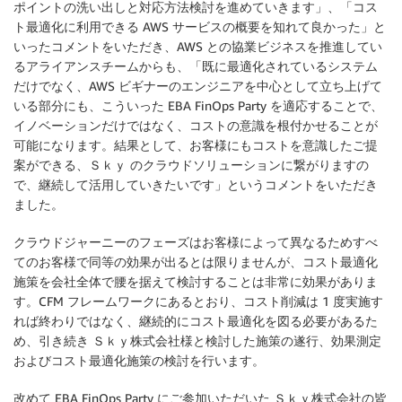
ポイントの洗い出しと対応方法検討を進めていきます」、「コス
ト最適化に利用できる AWS サービスの概要を知れて良かった」と
いったコメントをいただき、AWS との協業ビジネスを推進してい
るアライアンスチームからも、「既に最適化されているシステム
だけでなく、AWS ビギナーのエンジニアを中心として立ち上げて
いる部分にも、こういった EBA FinOps Party を適応することで、
イノベーションだけではなく、コストの意識を根付かせることが
可能になります。結果として、お客様にもコストを意識したご提
案ができる、Ｓｋｙ のクラウドソリューションに繋がりますの
で、継続して活用していきたいです」というコメントをいただき
ました。
クラウドジャーニーのフェーズはお客様によって異なるためすべ
てのお客様で同等の効果が出るとは限りませんが、コスト最適化
施策を会社全体で腰を据えて検討することは非常に効果がありま
す。CFM フレームワークにあるとおり、コスト削減は 1 度実施す
れば終わりではなく、継続的にコスト最適化を図る必要があるた
め、引き続き Ｓｋｙ株式会社様と検討した施策の遂行、効果測定
およびコスト最適化施策の検討を行います。
改めて EBA FinOps Party にご参加いただいた Ｓｋｙ株式会社の皆