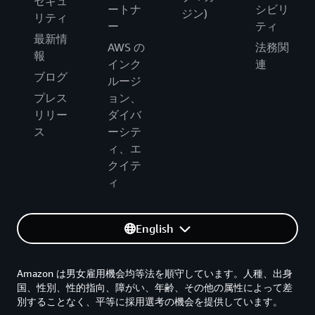
セキュ
ートナ
シビリ
ジン)
リティ
ー
ティ
最新情
AWS の
法務関
報
インク
連
ブログ
ルージ
プレス
ョン、
リリー
ダイバ
ス
ーシテ
ィ、エ
クイテ
ィ
English
Amazon は男女雇用機会均等法を順守しています。人種、出身
国、性別、性的指向、障がい、年齢、その他の属性によって差
別することなく、平等に採用選考の機会を提供しています。