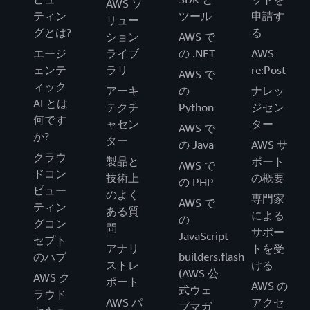
AWS ソ
ティン
ツール
申請す
リュー
グとは?
る
ション
AWS で
エージ
ライブ
の .NET
AWS
ェンテ
ラリ
re:Post
AWS で
ィック
アーキ
の
ナレッ
AI とは
テクチ
Python
ジセン
何です
ャセン
ター
AWS で
か?
ター
の Java
AWS サ
クラウ
製品と
ポート
AWS で
ドコン
技術上
の概要
の PHP
ピュー
のよく
専門家
AWS で
ティン
ある質
による
の
グコン
問
サポー
JavaScript
セプト
アナリ
トを受
のハブ
builders.flash
ストレ
ける
(AWS 公
AWS ク
ポート
AWS の
式ウェ
ラウド
AWS パ
アクセ
ブマガ