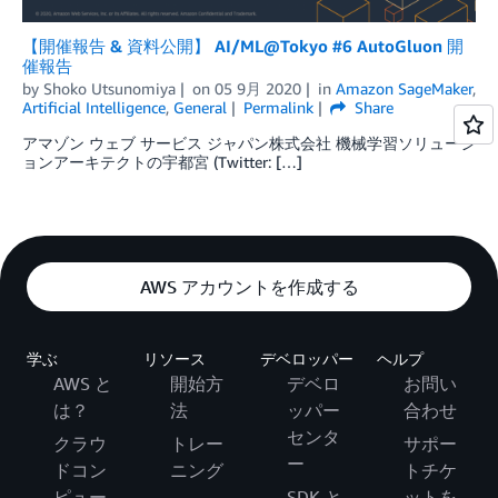
【開催報告 & 資料公開】 AI/ML@Tokyo #6 AutoGluon 開
催報告
by
Shoko Utsunomiya
on
05 9月 2020
in
Amazon SageMaker
,
Artificial Intelligence
,
General
Permalink
Share
アマゾン ウェブ サービス ジャパン株式会社 機械学習ソリューシ
ョンアーキテクトの宇都宮 (Twitter: […]
AWS アカウントを作成する
学ぶ
リソース
デベロッパー
ヘルプ
AWS と
開始方
デベロ
お問い
は？
法
ッパー
合わせ
センタ
クラウ
トレー
サポー
ー
ドコン
ニング
トチケ
ピュー
SDK と
ットを