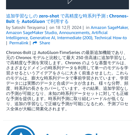
追加学習なしの zero-shot で高精度な時系列予測 : Chronos-
Bolt を AutoGluon で利用する
by
Satoshi Terayama
on
18 12月 2024
in
Amazon SageMaker
,
Amazon SageMaker Studio
,
Announcements
,
Artificial
Intelligence
,
Generative AI
,
Intermediate (200)
,
Technical How-to
Permalink
Share
Chronos-Bolt は AutoGluon-TimeSeries の最新追加機能であり、
元の Chronos モデルと比較して最大 250 倍高速に追加学習なし
で高精度な予測を実現します。Chronos のような基盤モデルは、
さまざまなドメインの時系列データを利用して単一のモデルを学
習させるというアイデアをさらに大きく前進させました。これら
のモデルは、膨大な時系列データで事前学習されています。学習
データには実際のデータと合成データが含まれ、様々な分野、頻
度、時系列の長さをカバーしています。その結果、追加学習なし
の予測が可能となり、未知の時系列データセットに対しても正確
な予測を提供します。時系列予測に取り組むハードルが低くな
り、追加の学習なしで正確な予測が可能になるため、予測プロセ
ス全体が大幅に簡素化されます。